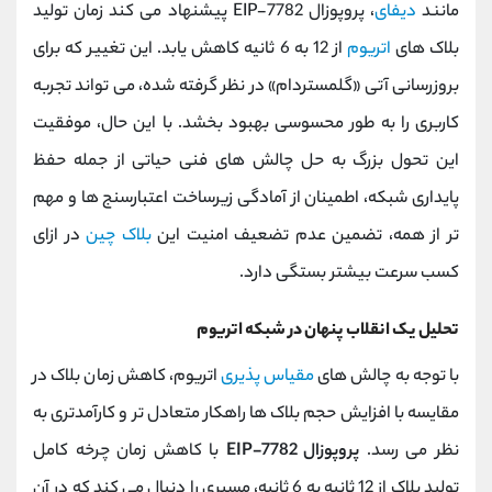
مانند
دیفای
، پروپوزال EIP-7782 پیشنهاد می کند زمان تولید
بلاک ‌های
اتریوم
از 12 به 6 ثانیه کاهش یابد. این تغییر که برای
بروزرسانی آتی «گلمستردام» در نظر گرفته شده، می ‌تواند تجربه
کاربری را به‌ طور محسوسی بهبود بخشد. با این حال، موفقیت
این تحول بزرگ به حل چالش ‌های فنی حیاتی از جمله حفظ
پایداری شبکه، اطمینان از آمادگی زیرساخت اعتبارسنج ‌ها و مهم‌
تر از همه، تضمین عدم تضعیف امنیت این
بلاک ‌چین
در ازای
کسب سرعت بیشتر بستگی دارد.
تحلیل یک انقلاب پنهان در شبکه اتریوم
با توجه به چالش‌ های
مقیاس ‌پذیری
اتریوم، کاهش زمان بلاک در
مقایسه با افزایش حجم بلاک ‌ها راهکار متعادل ‌تر و کارآمدتری به
نظر می‌ رسد.
پروپوزال EIP-7782
با کاهش زمان چرخه کامل
تولید بلاک از 12 ثانیه به 6 ثانیه، مسیری را دنبال می‌ کند که در آن