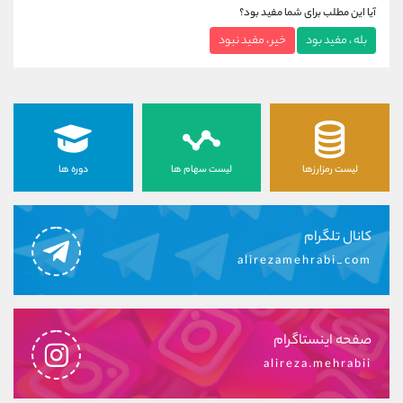
آیا این مطلب برای شما مفید بود؟
بله ، مفید بود
خیر ، مفید نبود
لیست رمزارزها
لیست سهام ها
دوره ها
کانال تلگرام
alirezamehrabi_com
صفحه اینستاگرام
alireza.mehrabii