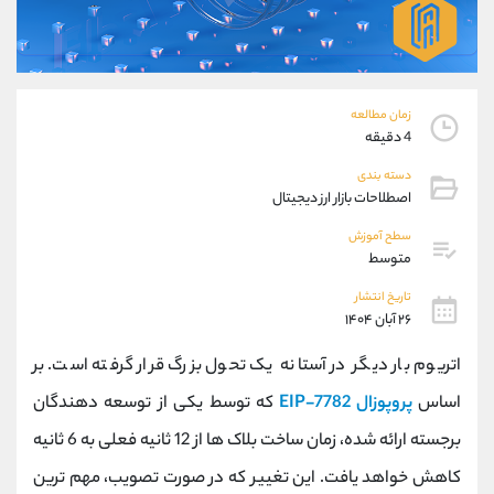
موبایل
09304891085
واتساپ
شروع گفتگو
تلگرام
@Armteam_admin_103
داخلی
103
زمان مطالعه
4 دقیقه
پشتیبان فروش
(ایمان پوراسماعیلی)
دسته بندی
موبایل
09927779040
اصطلاحات بازار ارز دیجیتال
واتساپ
شروع گفتگو
سطح آموزش
تلگرام
@Armteam_admin_por
متوسط
داخلی
107
تاریخ انتشار
۲۶ آبان ۱۴۰۴
اطلاعات تماس
(دفتر فروش)
اتریوم بار دیگر در آستانه یک تحول بزرگ قرار گرفته است. بر
تلفن
021-22021030
تلفن
021-22021040
اساس
پروپوزال EIP-7782
که توسط یکی از توسعه‌ دهندگان
بدون پیش شماره
90001030
برجسته ارائه شده، زمان ساخت بلاک ‌ها از 12 ثانیه فعلی به 6 ثانیه
اینستاگرام
@alireza.mehrabii
کانال تلگرام
@alirezamehrabi_com
کاهش خواهد یافت. این تغییر که در صورت تصویب، مهم ‌ترین