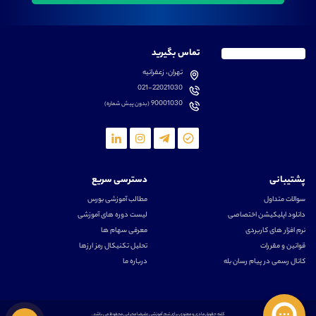
تماس بگیرید
تهران، زعفرانیه
021-22021030
90001030
(بدون پیش شماره)
پشتیبانی
دسترسی سریع
سوالات متداول
مطالب آموزشی بورس
دانلود اپلیکیشن اختصاصی
لیست دوره های آموزشی
نرم افزار های کاربردی
معرفی سهام ها
قوانین و مقررات
تحلیل تکنیکال رمز ارزها
کانال رسمی در پیام رسان بله
درباره ما
کلیه حقوق مادی و معنوی برای تیم آموزشی علیرضا محرابی محفوظ می باشد.