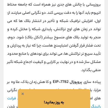
بروزرسانی با چالش‌ های جدی نیز همراه است که جامعه محتاط
اتریوم باید آنها را به دقت بررسی کند. دو نگرانی اصلی عبارتند از:
اول، افزایش ترافیک شبکه و تأخیر در انتشار بلاک ‌ها که می
‌تواند در زمان ‌های اوج تراکنش، پایداری شبکه را مختل کرده و
منجر به تولید بلاک ‌های منسوخ بیشتر (آنکل بلاک) شود. دوم،
تحت فشار قرار گرفتن اعتبارسنج ‌هاست، چرا که نیاز به پردازش و
تأیید سریع ‌تر تراکنش ‌ها، می ‌تواند برای نودهای با منابع محدود
مشکل ‌ساز شده و در نهایت بر کارایی و کیفیت اجماع شبکه تأثیر
منفی بگذارد.
پیاده ‌سازی
پروپوزال EIP-7782
و کاهش زمان بلاک، علاوه بر
مزایا، با ملاحظات امنیتی و فنی مهمی همراه است. از نگرانی
×
‌های اصلی می‌ توان به تشدید حملات زمان ‌بندی مانند
فرانت
به روز بمانید!
رانینگ
و سوء استفاده از
MEV
اشاره کرد که با کوتاه‌ تر شدن