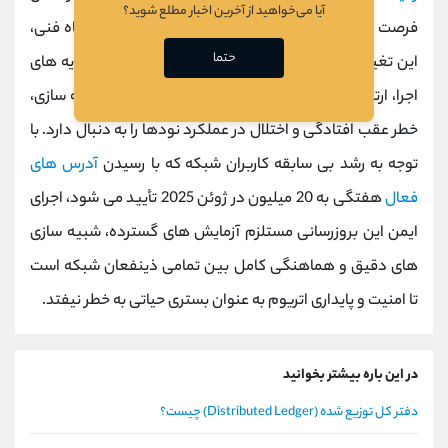
آیا می‌خواهید از آخرین اخبار مطلع شوید؟
فرصت واکنش، احتمال وقوع آنها افزایش می ‌یابد. از نگاه فنی،
حتما
این تغییر فشار قابل توجهی بر کلاینت‌ های اتریوم در لایه‌ های
اجرا، ارتباطات و اجماع وارد می‌کند و در صورت عدم بهینه‌ سازی،
خطر عقب ‌افتادگی و اختلال در عملکرد نودها را به دنبال دارد. با
توجه به رشد بی ‌سابقه کاربران شبکه که با رسیدن
آدرس ‌های
فعال
هفتگی به 20 میلیون در ژوئن 2025 تأیید می ‌شود، اجرای
ایمن این بروزرسانی مستلزم آزمایش ‌های گسترده، شبیه ‌سازی
‌های دقیق و هماهنگی کامل بین تمامی ذینفعان شبکه است
تا امنیت و پایداری اتریوم به عنوان بستری حیاتی به خطر نیفتد.
در این باره بیشتر بخوانید
دفتر کل توزیع شده (Distributed Ledger) چیست؟