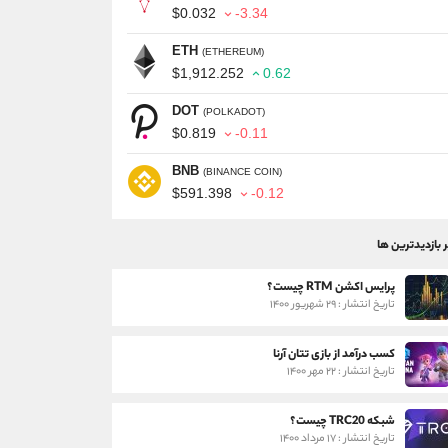
$0.032
-3.34
ETH
(ETHEREUM)
$1,912.252
0.62
DOT
(POLKADOT)
$0.819
-0.11
BNB
(BINANCE COIN)
$591.398
-0.12
ر بازدیدترین ها
پرایس اکشن RTM چیست؟
تاریخ انتشار : ۲۹ شهریور ۱۴۰۰
کسب درآمد از بازی تتان آرنا
تاریخ انتشار : ۲۲ مهر ۱۴۰۰
شبکه TRC20 چیست؟
تاریخ انتشار : ۱۷ مرداد ۱۴۰۰