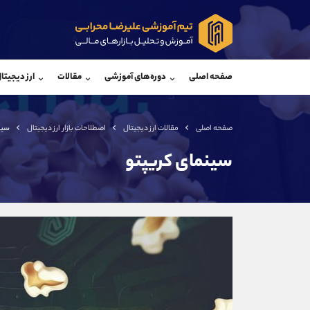
پشتیبان فروش
پشتی
(یوسف فرخنده)
صفحه اصلی
دوره‌های آموزشی
مقالات
ارز دیجیتا
موبایل
09194198792
موبایل
واتساپ
شروع گفتگو
واتساپ
تلگرام
@Armteam_admin_33
تلگرام
صفحه اصلی
مقالات ارز دیجیتال
اصطلاحات بازار ارز دیجیتال
سین
داخلی
118
داخلی
سینمای کریپتو
اطلاعات تماس
(دفتر فروش)
تلفن
تلفن
بدون پیش شماره
اینستاگرام
کانال تلگرام
کانال بله