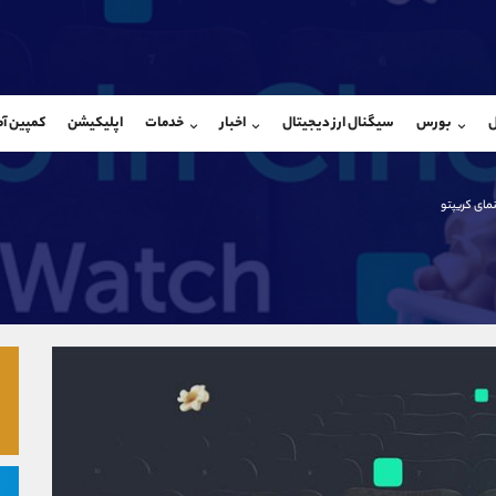
بان فروش
پشتیبان فروش
(فائزه تهرانی)
(ایمان پوراسماعیلی)
ل
بورس
سیگنال ارز دیجیتال
اخبار
خدمات
اپلیکیشن
کمپین آ
09101364784
موبایل
9927779040
شروع گفتگو
واتساپ
شروع گفتگ
@Armteam_admin_104
تلگرام
Armteam_admin_por
مای کریپتو
104
داخلی
07