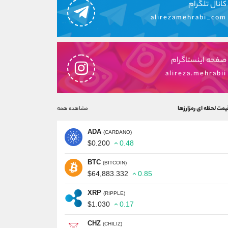
کانال تلگرام
alirezamehrabi_com
صفحه اینستاگرام
alireza.mehrabii
یمت لحظه ای رمزارزها
مشاهده همه
ADA
(CARDANO)
$0.200
0.48
BTC
(BITCOIN)
$64,883.332
0.85
XRP
(RIPPLE)
$1.030
0.17
CHZ
(CHILIZ)