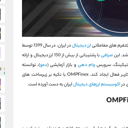
ارز دیجیتال
در ایران، در سال 1399 توسط
د. این
صرافی
با پشتیبانی از بیش از 150 ارز دیجیتال و ارائه
تیکینگ، سرویس
وام‌ دهی
و بازار آزمایشی (
دمو
)، توانسته
آ
پایگاه کاربری گسترده ‌ای با بیش از 6.1 میلیون کاربر فعال ایجاد کند. OMPFinex با تکیه بر زیرساخت‌ های
 در
اکوسیستم ارزهای دیجیتال
ایران به دست آورده است.