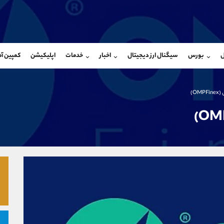
بان فروش
پشتیبان فروش
(یوسف فرخنده)
(محسن یزدی)
ل
بورس
سیگنال ارز دیجیتال
اخبار
خدمات
اپلیکیشن
کمپین آ
09194198792
موبایل
9304891085
شروع گفتگو
واتساپ
شروع گفتگ
@Armteam_admin_33
تلگرام
Armteam_admin_103
O)
118
داخلی
03