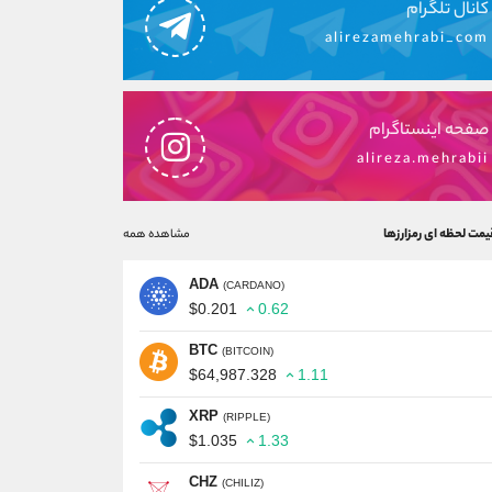
کانال تلگرام
alirezamehrabi_com
صفحه اینستاگرام
alireza.mehrabii
یمت لحظه ای رمزارزها
مشاهده همه
ADA
(CARDANO)
$0.201
0.62
BTC
(BITCOIN)
$64,987.328
1.11
XRP
(RIPPLE)
$1.035
1.33
CHZ
(CHILIZ)