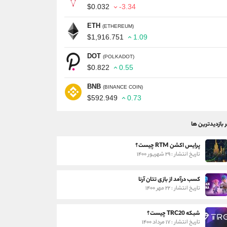
$0.032
-3.34
ETH
(ETHEREUM)
$1,916.751
1.09
DOT
(POLKADOT)
$0.822
0.55
BNB
(BINANCE COIN)
$592.949
0.73
ر بازدیدترین ها
پرایس اکشن RTM چیست؟
تاریخ انتشار : ۲۹ شهریور ۱۴۰۰
کسب درآمد از بازی تتان آرنا
تاریخ انتشار : ۲۲ مهر ۱۴۰۰
شبکه TRC20 چیست؟
تاریخ انتشار : ۱۷ مرداد ۱۴۰۰