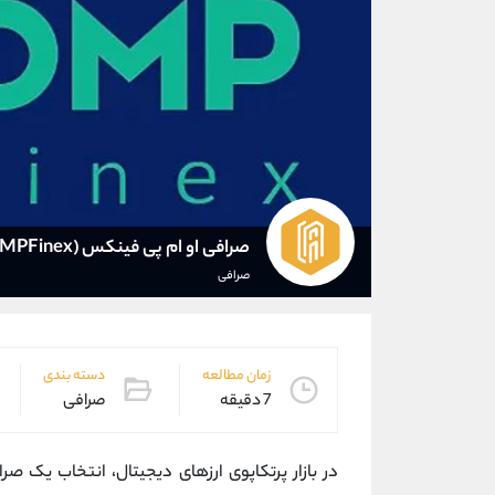
صرافی او ام پی فینکس (OMPFinex)
صرافی
زمان مطالعه
دسته بندی
7 دقیقه
صرافی
در بازار پرتکاپوی ارزهای دیجیتال، انتخاب یک صر