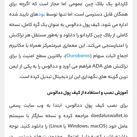
کاردانو یک بلاک ‌چین عمومی اما مجاز است که اگرچه برای
همگان قابل دسترسی است، اما تنها توسط
نود
های تایید شده
اداره می ‌شود. کیف پول ددالوس به عنوان یک گره کامل، نسخه
کاملی از بلاک ‌چین کاردانو را دانلود و به‌طور مستقل هر تراکنش
را اعتبارسنجی می‌کند. این معماری غیرمتمرکز همراه با مکانیزم
اجماع اثبات سهام (
Ouroboros
)، بالاترین سطح امنیت را برای
تراکنش ‌های ADA فراهم می ‌آورد و ددالوس را به یکی از ایمن‌
ترین گزینه ‌های نگهداری این ارز دیجیتال تبدیل کرده است.
آموزش نصب و استفاده از کیف پول ددالوس
برای نصب کیف پول ددالوس، ابتدا به وب ‌سایت رسمی
daedaluswallet.io مراجعه کرده و نسخه سازگار با سیستم
‌عامل خود (Windows، macOS یا Linux) را دانلود کنید. توجه