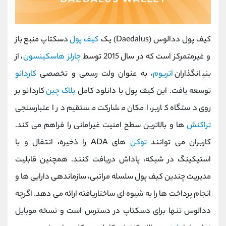
کیف پول ددالوس (Daedalus) یک
کیف پول
دسکتاپ منبع ‌باز
و غیرمتمرکز است که در سال 2015 توسط
چارلز هاسکینسون
، از
بنیانگذاران
اتریوم
، به‌ عنوان ولت رسمی و تخصصی
کاردانو
توسعه یافت. این کیف پول با دانلود کامل
بلاک ‌چین
کاردانو بر
روی دستگاه کاربر، امکان مشارکت مستقیم در اعتبارسنجی
تراکنش‌
ها و بالاترین سطح امنیت غیرامانی را فراهم می کند.
کاربران می ‌توانند
توکن
‌های ADA را ذخیره، انتقال و با
استیکینگ در شبکه، پاداش دریافت کنند. همچنین قابلیت
مدیریت چندین کیف پول سلسله مراتبی، سازماندهی دارایی ‌ها و
انجام پرداخت ‌ها را به شیوه ‌ای ساختاریافته ارائه می ‌دهد. اگرچه
ددالوس تنها برای دسکتاپ در دسترس است و نسخه موبایل