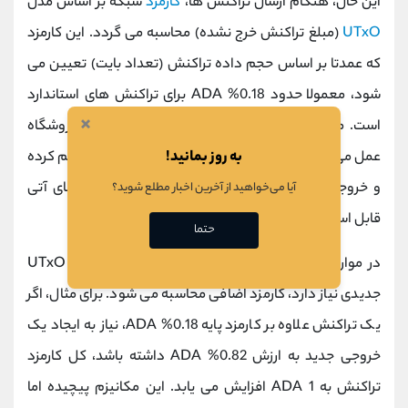
این حال، هنگام ارسال تراکنش‌ ها،
کارمزد
شبکه بر اساس مدل
UTxO
(مبلغ تراکنش خرج‌ نشده) محاسبه می‌ گردد. این کارمزد
که عمدتا بر اساس حجم داده تراکنش (تعداد بایت) تعیین می‌
شود، معمولا حدود 0.18% ADA برای تراکنش‌ های استاندارد
×
است. مدل UTxO مشابه سیستم پرداخت خرده در فروشگاه
به روز بمانید!
عمل می کند که در آن هر تراکنش، وجوه را به تغییر تقسیم کرده
و خروجی‌ های جدیدی ایجاد می‌ کند که در تراکنش‌ های آتی
آیا می‌خواهید از آخرین اخبار مطلع شوید؟
قابل استفاده هستند.
حتما
در موارد خاص، هنگامی که تراکنش به ایجاد خروجی UTxO
جدیدی نیاز دارد، کارمزد اضافی محاسبه می‌ شود. برای مثال، اگر
یک تراکنش علاوه بر کارمزد پایه 0.18% ADA، نیاز به ایجاد یک
خروجی جدید به ارزش 0.82% ADA داشته باشد، کل کارمزد
تراکنش به 1 ADA افزایش می‌ یابد. این مکانیزم پیچیده اما