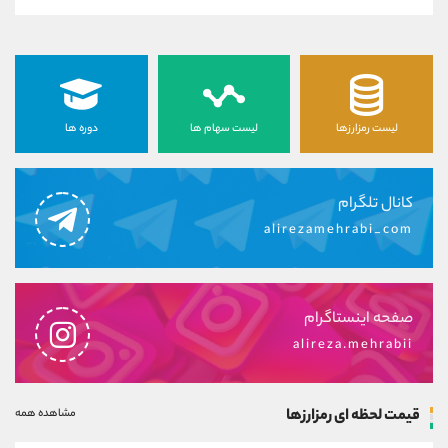
لیست رمزارزها
لیست سهام ها
دوره ها
کانال تلگرام
alirezamehrabi_com
صفحه اینستاگرام
alireza.mehrabii
قیمت لحظه ای رمزارزها
مشاهده همه