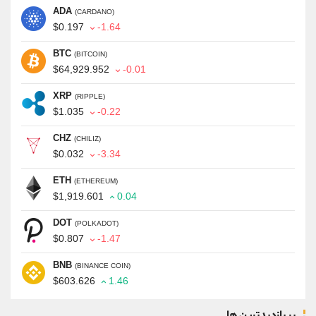
ADA
(CARDANO)
$0.197
-1.64
BTC
(BITCOIN)
$64,929.952
-0.01
XRP
(RIPPLE)
$1.035
-0.22
CHZ
(CHILIZ)
$0.032
-3.34
ETH
(ETHEREUM)
$1,919.601
0.04
DOT
(POLKADOT)
$0.807
-1.47
BNB
(BINANCE COIN)
$603.626
1.46