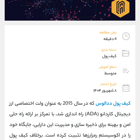
موبایل
09101364784
واتساپ
شروع گفتگو
تلگرام
@Armteam_admin_104
داخلی
104
زمان مطالعه
4 دقیقه
پشتیبان فروش
(محسن یزدی)
دسته بندی
موبایل
09304891085
کیف پول
واتساپ
شروع گفتگو
سطح آموزش
تلگرام
@Armteam_admin_103
متوسط
داخلی
103
تاریخ انتشار
۸ شهریور ۱۴۰۴
اطلاعات تماس
(دفتر فروش)
کیف پول ددالوس
که در سال 2015 به عنوان ولت اختصاصی ارز
تلفن
021-22021030
تلفن
021-22021040
دیجیتال کاردانو (ADA) راه ‌اندازی شد، با تمرکز بر ارائه راه‌ حلی
بدون پیش شماره
90001030
امن و بهینه برای ذخیره‌ سازی و مدیریت این دارایی، جایگاه خود
اینستاگرام
@alireza.mehrabii
کانال تلگرام
@alirezamehrabi_com
را در اکوسیستم رمزارزها تثبیت کرده است. برخلاف کیف پول‌