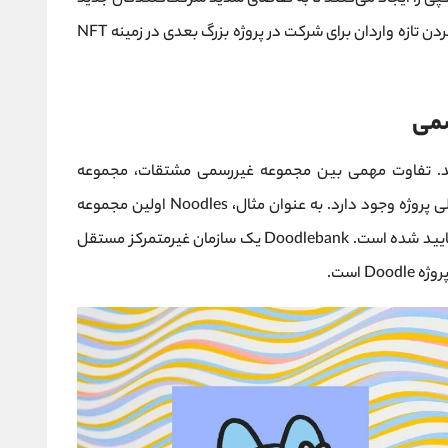
پاسخ دهند. طراحی و هدف این پروژه ها، متقاعد کردن تازه واردان برای شرکت در پروژه بزرگ بعدی در زمینه NFT
. تفاوت مهمی بین مجموعه غیررسمی مشتقات، مجموعه
مشتقات توسط شرکت های وابسته و ارائه تیم اصلی پروژه وجود دارد. به عنوان مثال، Noodles اولین مجموعه
مشتقات Doodles است که توسط Doodlebank تایید شده است. Doodlebank یک سازمان غیرمتمرکز مستقل
D است.