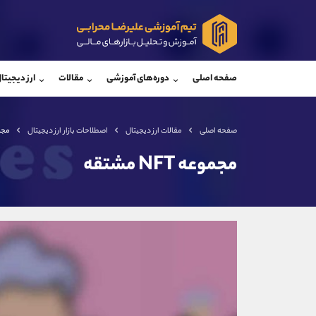
پشتیبان فروش
پشتی
(فائزه تهرانی)
صفحه اصلی
دوره‌های آموزشی
مقالات
ارز دیجیتا
موبایل
09101364784
موبایل
واتساپ
شروع گفتگو
واتساپ
تلگرام
@Armteam_admin_104
تلگرام
صفحه اصلی
مقالات ارز دیجیتال
اصطلاحات بازار ارز دیجیتال
مجموعه‌
داخلی
104
داخلی
مجموعه‌ NFT مشتقه
اطلاعات تماس
(دفتر فروش)
تلفن
تلفن
بدون پیش شماره
اینستاگرام
کانال تلگرام
کانال بله