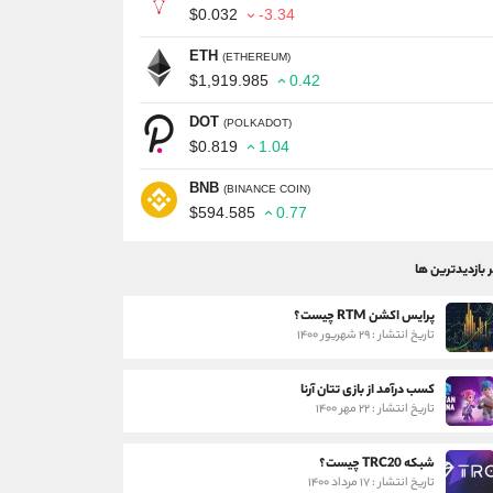
$0.032
-3.34
ETH
(ETHEREUM)
$1,919.985
0.42
DOT
(POLKADOT)
$0.819
1.04
BNB
(BINANCE COIN)
$594.585
0.77
ر بازدیدترین ها
پرایس اکشن RTM چیست؟
تاریخ انتشار : ۲۹ شهریور ۱۴۰۰
کسب درآمد از بازی تتان آرنا
تاریخ انتشار : ۲۲ مهر ۱۴۰۰
شبکه TRC20 چیست؟
تاریخ انتشار : ۱۷ مرداد ۱۴۰۰