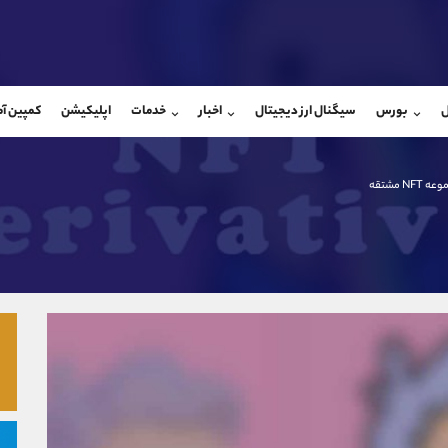
بان فروش
پشتیبان فروش
(محسن یزدی)
(یوسف فرخنده)
ل
بورس
سیگنال ارز دیجیتال
اخبار
خدمات
اپلیکیشن
کمپین آ
09304891085
موبایل
9194198792
شروع گفتگو
واتساپ
شروع گفتگ
@Armteam_admin_103
تلگرام
Armteam_admin_33
 NFT مشتقه
103
داخلی
8