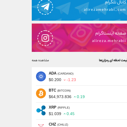
کانال تلگرام
alirezamehrabi_com
صفحه اینستاگرام
alireza.mehrabii
یمت لحظه ای رمزارزها
مشاهده همه
ADA
(CARDANO)
$0.200
-1.23
BTC
(BITCOIN)
$64,973.836
0.19
XRP
(RIPPLE)
$1.039
0.45
CHZ
(CHILIZ)