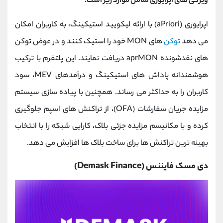
ویژگی های اپرایوری شامل موارد زیر است:
اپرایوری (aPriori) با ارائه لیکویید استیکینگ، به کاربران امکان
می‌ دهد
توکن‌
های MON خود را استیک کنند و در عوض توکن‌
های نقدشونده aprMON دریافت نمایند. این پلتفرم با ترکیب
هوشمندانه پاداش‌ های استیکینگ و درآمدهای MEV، سود
کاربران را به حداکثر می‌ رساند. همچنین با پیاده‌ سازی سیستم
مزایده جریان سفارشات (OFA)، از تراکنش‌ های اسپم جلوگیری
کرده و با مکانیسم مزایده جزئی بلاک، کارایی شبکه را با انتخاب
بهینه‌ ترین تراکنش‌ ها برای ساخت بلاک‌ ها افزایش می‌ دهد.
دی‌ مسک فایننس (Demask Finance)