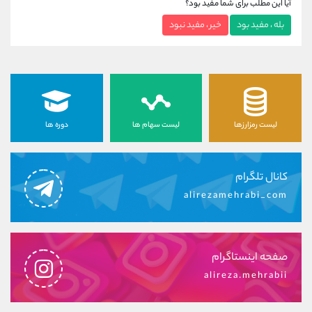
آیا این مطلب برای شما مفید بود؟
بله ، مفید بود
خیر ، مفید نبود
لیست رمزارزها
لیست سهام ها
دوره ها
کانال تلگرام
alirezamehrabi_com
صفحه اینستاگرام
alireza.mehrabii