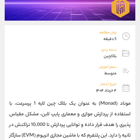
موبایل
09194198792
واتساپ
شروع گفتگو
تلگرام
@Armteam_admin_33
داخلی
118
زمان مطالعه
5 دقیقه
پشتیبان فروش
(ایمان پوراسماعیلی)
دسته بندی
موبایل
09927779040
بلاکچین
واتساپ
شروع گفتگو
سطح آموزش
تلگرام
@Armteam_admin_por
متوسط
داخلی
107
تاریخ انتشار
۴ خرداد ۱۴۰۴
اطلاعات تماس
(دفتر فروش)
موناد (Monad) به عنوان یک بلاک چین لایه‌ 1 پرسرعت، با
تلفن
021-22021030
تلفن
021-22021040
استفاده از پردازش موازی و معماری پایپ ‌لاین، مشکل مقیاس
بدون پیش شماره
90001030
‌پذیری را هدف قرار داده و توانایی پردازش تا 10,000 تراکنش در
اینستاگرام
@alireza.mehrabii
کانال تلگرام
@alirezamehrabi_com
ثانیه را دارد. این پلتفرم که با ماشین مجازی اتریوم (EVM) سازگار