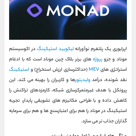
اپرایوری یک پلتفرم نوآورانه
لیکویید استیکینگ
در اکوسیستم
موناد و جزو
پروژه
های برتر بلاک چین موناد است که با ادغام
استراتژی‌ های
MEV
(حداکثرسازی ارزش استخراج) و
استیکینگ
نقد شونده، درآمد
ولیدیتور
ها و کاربران را بهینه می‌ کند. این
پروتکل با هدف غیرمتمرکزسازی شبکه، کارمزدهای تراکنش را
کاهش داده و با طراحی مکانیزم‌ های تشویقی پایدار، تجربه
استیکینگ در موناد را هم ‌برای اعتبارسنج ‌ها و هم برای سرمایه‌
گذاران جذاب ‌تر می ‌سازد.