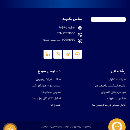
تماس بگیرید
تهران، زعفرانیه
021-22021030
90001030
(بدون پیش شماره)
پشتیبانی
دسترسی سریع
سوالات متداول
مطالب آموزشی بورس
دانلود اپلیکیشن اختصاصی
لیست دوره های آموزشی
نرم افزار های کاربردی
معرفی سهام ها
قوانین و مقررات
تحلیل تکنیکال رمز ارزها
کانال رسمی در پیام رسان بله
درباره ما
کلیه حقوق مادی و معنوی برای تیم آموزشی علیرضا محرابی محفوظ می باشد.