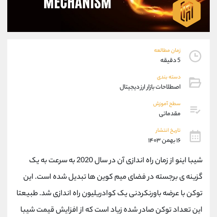
موبایل
09194198792
واتساپ
شروع گفتگو
تلگرام
@Armteam_admin_33
داخلی
118
زمان مطالعه
5 دقیقه
پشتیبان فروش
(ایمان پوراسماعیلی)
دسته بندی
موبایل
09927779040
اصطلاحات بازار ارز دیجیتال
واتساپ
شروع گفتگو
سطح آموزش
تلگرام
@Armteam_admin_por
مقدماتی
داخلی
107
تاریخ انتشار
۱۶ بهمن ۱۴۰۳
اطلاعات تماس
(دفتر فروش)
شیبا اینو از زمان راه اندازی آن در سال 2020 به سرعت به یک
تلفن
021-22021030
تلفن
021-22021040
گزینه ی برجسته در فضای میم کوین ها تبدیل شده است. این
بدون پیش شماره
90001030
توکن با عرضه باورنکردنی یک کوادریلیون راه اندازی شد. طبیعتا
اینستاگرام
@alireza.mehrabii
کانال تلگرام
@alirezamehrabi_com
این تعداد توکن صادر شده زیاد است که از افزایش قیمت شیبا