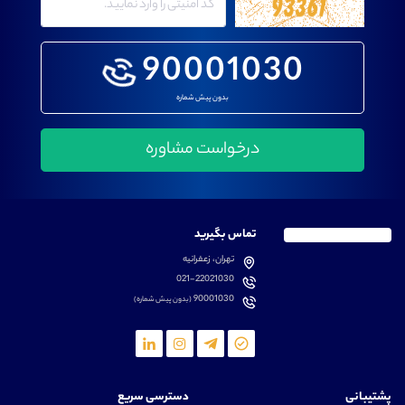
90001030
بدون پیش شماره
تماس بگیرید
تهران، زعفرانیه
021-22021030
90001030
(بدون پیش شماره)
پشتیبانی
دسترسی سریع