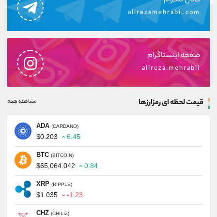
کانال تلگرام
alirezamehrabi_com
صفحه اینستاگرام
alireza.mehrabii
قیمت لحظه ای رمزارزها
مشاهده همه
ADA
(CARDANO)
$0.203
6.45
BTC
(BITCOIN)
$65,064.042
0.84
XRP
(RIPPLE)
$1.035
-1.23
CHZ
(CHILIZ)