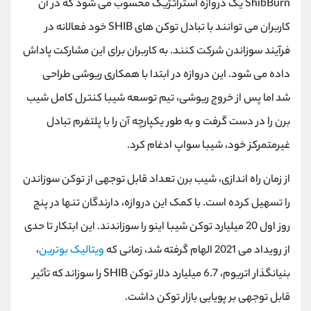
ShibBurn یک دروازه استراتژیک محسوب می شود که در آن
کاربران می توانند با تبادل توکن های SHIB خود فعالانه در
فرآیند سوزاندن شرکت کنند. به کاربران برای این مشارکت پاداش
داده می شود. این دروازه در ابتدا با همکاری ریوشی طراحی
شد اما پس از خروج ریوشی، تیم توسعه شیبا کنترل کامل شیب
برن را در دست گرفت و به طور یکپارچه آن را با پلتفرم تبادل
غیرمتمرکز خود، شیبا سواپ ادغام کرد.
از زمان راه اندازی، شیب برن تعداد قابل توجهی از توکن سوزاندن
را تسهیل کرده است. با کمک این دروازه، دارندگان تنها در پنج
روز اول 20 میلیارد توکن شیبا اینو را سوزاندند. این ابتکار تا حدی
از رویداد می 2021 الهام گرفته شد، زمانی که
ویتالیک بوترین
،
بنیانگذار اتریوم، 6.7 میلیارد دلار توکن SHIB را سوزاند که تأثیر
قابل توجهی بر پویایی بازار توکن داشت.