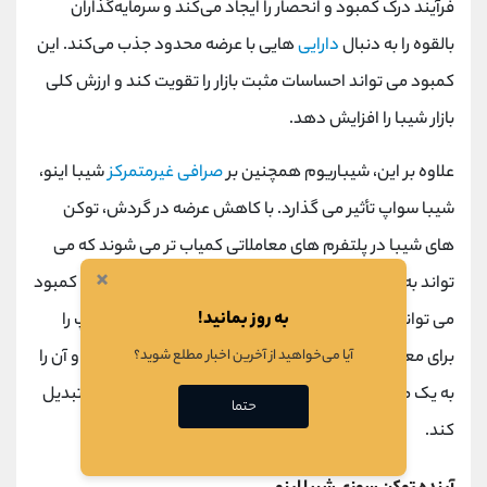
فرآیند درک کمبود و انحصار را ایجاد می‌کند و سرمایه‌گذاران
بالقوه را به دنبال
دارایی
‌هایی با عرضه محدود جذب می‌کند. این
کمبود می تواند احساسات مثبت بازار را تقویت کند و ارزش کلی
بازار شیبا را افزایش دهد.
علاوه بر این، شیباریوم همچنین بر
صرافی غیرمتمرکز
شیبا اینو،
شیبا سواپ تأثیر می گذارد. با کاهش عرضه در گردش، توکن
های شیبا در پلتفرم های معاملاتی کمیاب تر می شوند که می
×
تواند به افزایش حجم معاملات و
نقدینگی
کمک کند. این کمبود
به روز بمانید!
می تواند به طور قابل توجهی کاربرد و جذابیت شیبا سواپ را
آیا می‌خواهید از آخرین اخبار مطلع شوید؟
برای معامله گران و ارائه دهندگان نقدینگی بهبود بخشد و آن را
به یک مرکز پر جنب و جوش برای مبادلات ارزهای دیجیتال تبدیل
حتما
کند.