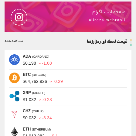
صفحه اینستاگرام
alireza.mehrabii
قیمت لحظه ای رمزارزها
مشاهده همه
ADA
(CARDANO)
$0.198
-1.08
BTC
(BITCOIN)
$64,762.926
-0.29
XRP
(RIPPLE)
$1.032
-0.23
CHZ
(CHILIZ)
$0.032
-3.34
ETH
(ETHEREUM)