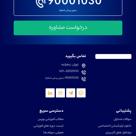
90001030
بدون پیش شماره
تماس بگیرید
تهران، زعفرانیه
021-22021030
90001030
(بدون پیش شماره)
پشتیبانی
دسترسی سریع
سوالات متداول
مطالب آموزشی بورس
دانلود اپلیکیشن اختصاصی
لیست دوره های آموزشی
نرم افزار های کاربردی
معرفی سهام ها