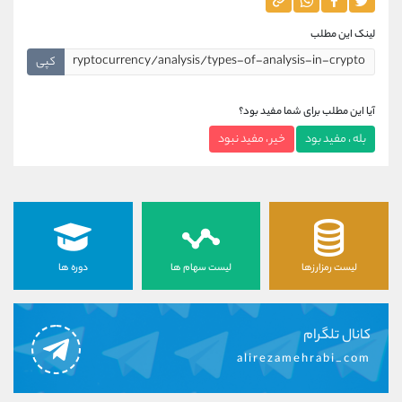
لینک این مطلب
کپی
آیا این مطلب برای شما مفید بود؟
بله ، مفید بود
خیر ، مفید نبود
لیست رمزارزها
لیست سهام ها
دوره ها
کانال تلگرام
alirezamehrabi_com