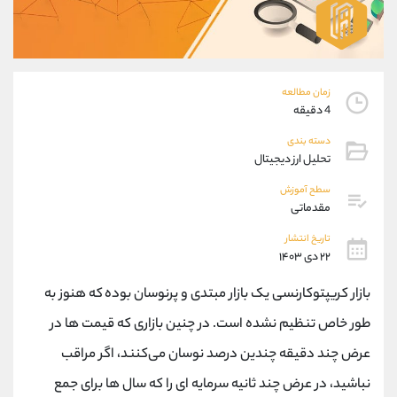
موبایل
09194198792
واتساپ
شروع گفتگو
تلگرام
@Armteam_admin_33
داخلی
118
زمان مطالعه
4 دقیقه
پشتیبان فروش
(فائزه تهرانی)
دسته بندی
موبایل
09101364784
تحلیل ارز دیجیتال
واتساپ
شروع گفتگو
سطح آموزش
تلگرام
@Armteam_admin_104
مقدماتی
داخلی
104
تاریخ انتشار
۲۲ دی ۱۴۰۳
اطلاعات تماس
(دفتر فروش)
بازار کریپتوکارنسی یک بازار مبتدی و پرنوسان بوده که هنوز به
تلفن
021-22021030
تلفن
021-22021040
طور خاص تنظیم نشده است. در چنین بازاری که قیمت‌ ها در
بدون پیش شماره
90001030
عرض چند دقیقه چندین درصد نوسان می‌کنند، اگر مراقب
اینستاگرام
@alireza.mehrabii
کانال تلگرام
@alirezamehrabi_com
نباشید، در عرض چند ثانیه سرمایه ‌ای را که سال ‌ها برای جمع