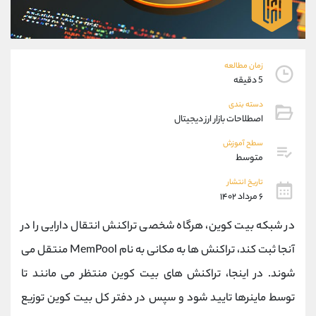
موبایل
09194198792
واتساپ
شروع گفتگو
تلگرام
@Armteam_admin_33
داخلی
118
زمان مطالعه
5 دقیقه
پشتیبان فروش
(محسن یزدی)
دسته بندی
موبایل
09304891085
اصطلاحات بازار ارز دیجیتال
واتساپ
شروع گفتگو
سطح آموزش
تلگرام
@Armteam_admin_103
متوسط
داخلی
103
تاریخ انتشار
۶ مرداد ۱۴۰۲
اطلاعات تماس
(دفتر فروش)
در شبکه بیت کوین، هرگاه شخصی تراکنش انتقال دارایی را در
تلفن
021-22021030
آنجا ثبت کند، تراکنش ها به مکانی به نام MemPool منتقل می
تلفن
021-22021040
بدون پیش شماره
90001030
شوند. در اینجا، تراکنش های بیت کوین منتظر می مانند تا
اینستاگرام
@alireza.mehrabii
توسط ماینرها تایید شود و سپس در دفتر کل بیت کوین توزیع
کانال تلگرام
@alirezamehrabi_com