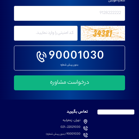
شماره موبایل
90001030
بدون پیش شماره
تماس بگیرید
تهران، زعفرانیه
021-22021030
90001030
(بدون پیش شماره)