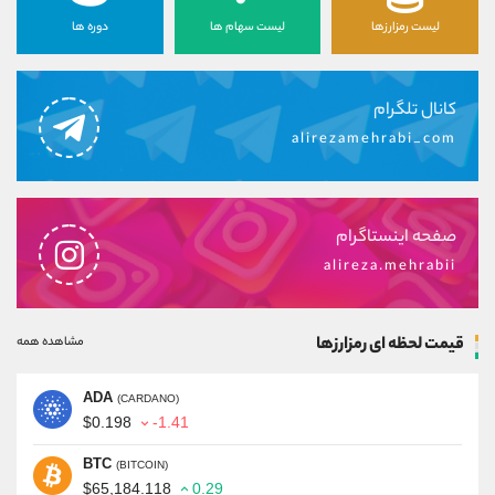
لیست رمزارزها
لیست سهام ها
دوره ها
کانال تلگرام
alirezamehrabi_com
صفحه اینستاگرام
alireza.mehrabii
قیمت لحظه ای رمزارزها
مشاهده همه
ADA
(CARDANO)
$0.198
-1.41
BTC
(BITCOIN)
$65,184.118
0.29