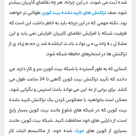
شده ثبت می شوند. در این چرخه، هر چه تقاضای کاربران بیشتر
کانال بله
@alirezamehrabi_official
شود، صف
تراکنش های تایید نشده بیت کوین
طولانی تر خواهد
بود. نکته مهمی که در این چرخه باید به خاطر داشت این است که
ظرفیت شبکه با افزایش تقاضای کاربران افزایش نمی یابد و این
مشکل به راحتی می تواند باعث انباشته شدن حجم زیادی از
تراکنش ها در استخرهای حافظه شبکه شود.
کسانی که به طور گسترده با شبکه بیت کوین سر و کار دارند می
دانند که تأیید تراکنش بیت کوین گاهی تا 24 ساعت طول می
کشد. برای برخی از ما، این می تواند باعث استرس و نگرانی شود.
ممکن است بخواهید با معکوس کردن یک تراکنش تایید نشده
بیت کوین که در شبکه های شلوغ مانند بیت کوین بسیار رایج
است، از دارایی های خود محافظت کنید. شبکه بیت کوین، مانند
بسیاری از کوین های
فورک
شده خود، از مکانیسم اثبات کار