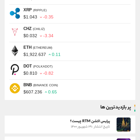
XRP
(RIPPLE)
$1.043
-0.35
CHZ
(CHILIZ)
$0.032
-3.34
ETH
(ETHEREUM)
$1,922.637
0.11
DOT
(POLKADOT)
$0.810
-0.82
BNB
(BINANCE COIN)
$607.236
0.65
پر بازدیدترین ها
پرایس اکشن RTM چیست؟
تاریخ انتشار : ۲۹ شهریور ۱۴۰۰