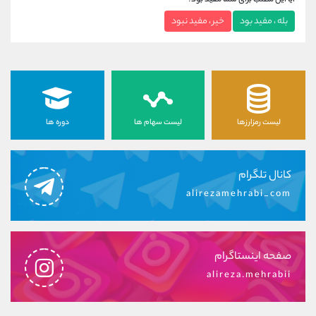
آیا این مطلب برای شما مفید بود؟
بله ، مفید بود
خیر ، مفید نبود
لیست رمزارزها
لیست سهام ها
دوره ها
کانال تلگرام
alirezamehrabi_com
صفحه اینستاگرام
alireza.mehrabii