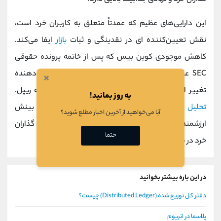
این دارایی‌های عظیم که عمدتاً متعلق به کاربران خرد است،
نقش تعیین‌کننده‌ ای در نقدینگی و ثبات
بازار
ایفا می‌کند.
کاهش موجودی کوین‌ بیس که پس از خاتمه پرونده حقوقی
SEC علیه ریپل در آگوست 2025 صورت گرفت نشان‌ دهنده
×
تغییر استراتژی این صرافی است، نه کاهش اعتماد به ریپل.
به روز بمانید!
تحلیل
موجودی صرافی‌ ها به عنوان شاخصی کلیدی، بینش
آیا می‌خواهید از آخرین اخبار مطلع شوید؟
ارزشمندی از الگوهای مالکیت و تقاضای واقعی سرمایه‌ گذاران
حتما
خرد در سراسر جهان ارائه می‌ دهد.
در این باره بیشتر بخوانید
دفتر کل توزیع شده (Distributed Ledger) چیست؟
پلاسما در اتریوم