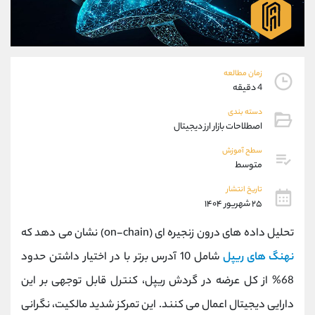
موبایل
09304891085
واتساپ
شروع گفتگو
تلگرام
@Armteam_admin_103
داخلی
103
زمان مطالعه
4 دقیقه
پشتیبان فروش
(ایمان پوراسماعیلی)
دسته بندی
موبایل
09927779040
اصطلاحات بازار ارز دیجیتال
واتساپ
شروع گفتگو
سطح آموزش
تلگرام
@Armteam_admin_por
متوسط
داخلی
107
تاریخ انتشار
۲۵ شهریور ۱۴۰۴
اطلاعات تماس
(دفتر فروش)
تحلیل داده‌ های درون‌ زنجیره ‌ای (on-chain) نشان می‌ دهد که
تلفن
021-22021030
تلفن
021-22021040
نهنگ های ریپل
شامل 10 آدرس برتر با در اختیار داشتن حدود
بدون پیش شماره
90001030
68% از کل عرضه در گردش ریپل، کنترل قابل توجهی بر این
اینستاگرام
@alireza.mehrabii
کانال تلگرام
@alirezamehrabi_com
دارایی دیجیتال اعمال می کنند. این تمرکز شدید مالکیت، نگرانی