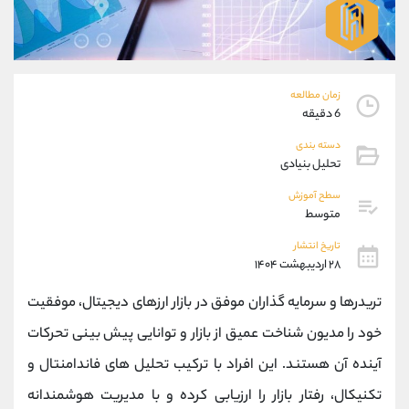
موبایل
09194198792
واتساپ
شروع گفتگو
تلگرام
@Armteam_admin_33
داخلی
118
زمان مطالعه
6 دقیقه
پشتیبان فروش
(ایمان پوراسماعیلی)
دسته بندی
موبایل
09927779040
تحلیل بنیادی
واتساپ
شروع گفتگو
سطح آموزش
تلگرام
@Armteam_admin_por
متوسط
داخلی
107
تاریخ انتشار
۲۸ اردیبهشت ۱۴۰۴
اطلاعات تماس
(دفتر فروش)
تریدرها و سرمایه ‌گذاران موفق در بازار ارزهای دیجیتال، موفقیت
تلفن
021-22021030
تلفن
021-22021040
خود را مدیون شناخت عمیق از بازار و توانایی پیش ‌بینی تحرکات
بدون پیش شماره
90001030
آینده آن هستند. این افراد با ترکیب تحلیل ‌های فاندامنتال و
اینستاگرام
@alireza.mehrabii
کانال تلگرام
@alirezamehrabi_com
تکنیکال، رفتار بازار را ارزیابی کرده و با مدیریت هوشمندانه