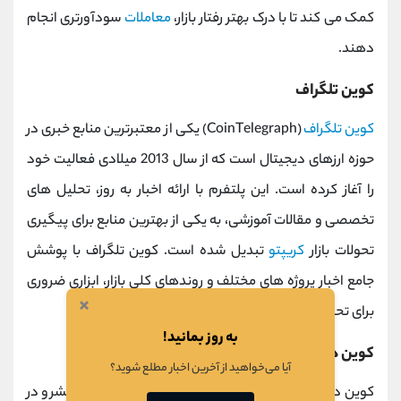
کمک می ‌کند تا با درک بهتر رفتار بازار،
معاملات
سودآورتری انجام
دهند.
کوین‌ تلگراف
کوین‌ تلگراف
(CoinTelegraph) یکی از معتبرترین منابع خبری در
حوزه ارزهای دیجیتال است که از سال 2013 میلادی فعالیت خود
را آغاز کرده است. این پلتفرم با ارائه اخبار به‌ روز، تحلیل ‌های
تخصصی و مقالات آموزشی، به یکی از بهترین منابع برای پیگیری
تحولات بازار
کریپتو
تبدیل شده است. کوین ‌تلگراف با پوشش
جامع اخبار پروژه‌ های مختلف و روندهای کلی بازار، ابزاری ضروری
×
برای تحلیل فاندامنتال به شمار می‌ آید.
به روز بمانید!
کوین‌ دسک
آیا می‌خواهید از آخرین اخبار مطلع شوید؟
کوین‌ دسک (CoinDesk) نیز از دیگر پایگاه ‌های خبری پیشرو در