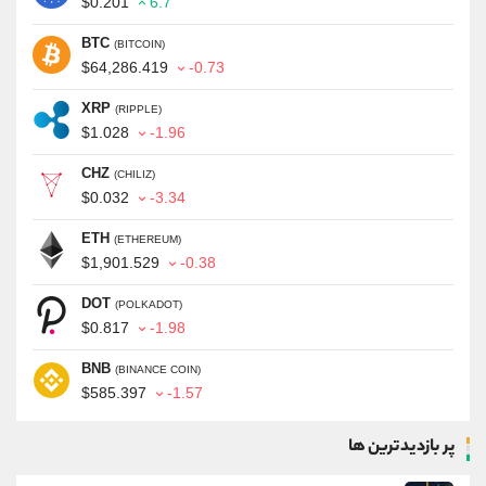
$0.201
6.7
BTC
(BITCOIN)
$64,286.419
-0.73
XRP
(RIPPLE)
$1.028
-1.96
CHZ
(CHILIZ)
$0.032
-3.34
ETH
(ETHEREUM)
$1,901.529
-0.38
DOT
(POLKADOT)
$0.817
-1.98
BNB
(BINANCE COIN)
$585.397
-1.57
پر بازدیدترین ها