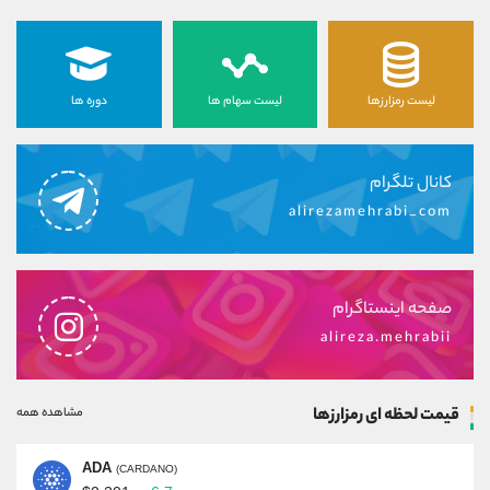
لیست رمزارزها
لیست سهام ها
دوره ها
کانال تلگرام
alirezamehrabi_com
صفحه اینستاگرام
alireza.mehrabii
قیمت لحظه ای رمزارزها
مشاهده همه
ADA
(CARDANO)