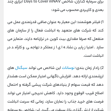
برای سرمایه ‌گذاران، شاخص Days to Cover mNAV ابزاری چند
بعدی و کاربردی محسوب می ‌شود:
1) فیلتر هوشمند؛ این معیار به عنوان صافی قدرتمندی عمل می
کند که شرکت ‌های متعهد به انباشت فعال را از سازمان‌ های
منفعل که صرفا مقداری بیت‌ کوین در ترازنامه دارند، متمایز می
‌سازد. امتیاز پایین نشانه ‌ای از عملکرد تهاجمی و کارآمد در
انباشت است.
2) رادار زمان ‌بندی؛
نوسانات
این شاخص می ‌تواند
سیگنال‌
های
ارزشمندی ارائه دهد. افزایش ناگهانی امتیاز ممکن است هشدار
دهد که قیمت سهام از بنیادهای شرکت پیشی گرفته و احتمال
اصلاح قریب ‌الوقوع وجود دارد. کاهش تدریجی امتیاز می ‌تواند
فرصت‌ های خرید جذاب را نمایان سازد، زمانی که سرعت انباشت
شرکت از ارزش ‌گذاری بازار سبقت می گیرد. این شاخص به سرمایه‌