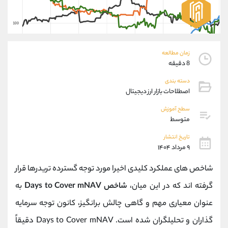
موبایل
09927779040
واتساپ
شروع گفتگو
تلگرام
@Armteam_admin_por
داخلی
107
زمان مطالعه
8 دقیقه
پشتیبان فروش
(یوسف فرخنده)
دسته بندی
موبایل
09194198792
اصطلاحات بازار ارز دیجیتال
واتساپ
شروع گفتگو
سطح آموزش
تلگرام
@Armteam_admin_33
متوسط
داخلی
118
تاریخ انتشار
۹ مرداد ۱۴۰۴
اطلاعات تماس
(دفتر فروش)
شاخص ‌های عملکرد کلیدی اخیرا مورد توجه گسترده تریدرها قرار
تلفن
021-22021030
تلفن
021-22021040
گرفته ‌اند که در این میان،
شاخص Days to Cover mNAV
به
بدون پیش شماره
90001030
عنوان معیاری مهم و گاهی چالش ‌برانگیز، کانون توجه سرمایه‌
اینستاگرام
@alireza.mehrabii
کانال تلگرام
@alirezamehrabi_com
گذاران و تحلیلگران شده است. Days to Cover mNAV دقیقاً