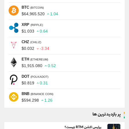
BTC
(BITCOIN)
$64,965.520
1.04
XRP
(RIPPLE)
$1.033
0.64
CHZ
(CHILIZ)
$0.032
-3.34
ETH
(ETHEREUM)
$1,915.080
0.52
DOT
(POLKADOT)
$0.819
0.31
BNB
(BINANCE COIN)
$594.298
1.26
پر بازدیدترین ها
پرایس اکشن RTM چیست؟