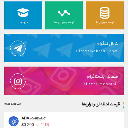
لیست رمزارزها
لیست سهام ها
دوره ها
کانال تلگرام
alirezamehrabi_com
صفحه اینستاگرام
alireza.mehrabii
قیمت لحظه ای رمزارزها
مشاهده همه
ADA
(CARDANO)
$0.200
-1.16