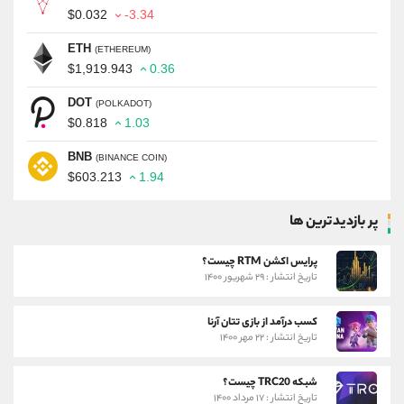
$0.032
-3.34
ETH
(ETHEREUM)
$1,919.943
0.36
DOT
(POLKADOT)
$0.818
1.03
BNB
(BINANCE COIN)
$603.213
1.94
پر بازدیدترین ها
پرایس اکشن RTM چیست؟
تاریخ انتشار : ۲۹ شهریور ۱۴۰۰
کسب درآمد از بازی تتان آرنا
تاریخ انتشار : ۲۲ مهر ۱۴۰۰
شبکه TRC20 چیست؟
تاریخ انتشار : ۱۷ مرداد ۱۴۰۰