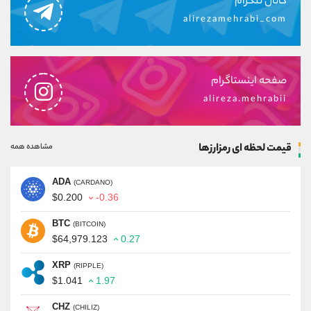
کانال تلگرام
alirezamehrabi_com
صفحه اینستاگرام
alireza.mehrabii
قیمت لحظه ای رمزارزها
مشاهده همه
ADA
(CARDANO)
$0.200
-0.36
BTC
(BITCOIN)
$64,979.123
0.27
XRP
(RIPPLE)
$1.041
1.97
CHZ
(CHILIZ)