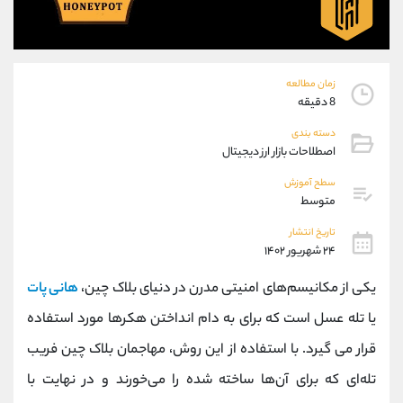
موبایل
09194198792
واتساپ
شروع گفتگو
تلگرام
@Armteam_admin_33
داخلی
118
زمان مطالعه
8 دقیقه
پشتیبان فروش
(ایمان پوراسماعیلی)
دسته بندی
موبایل
09927779040
اصطلاحات بازار ارز دیجیتال
واتساپ
شروع گفتگو
سطح آموزش
تلگرام
@Armteam_admin_por
متوسط
داخلی
107
تاریخ انتشار
۲۴ شهریور ۱۴۰۲
اطلاعات تماس
(دفتر فروش)
یکی از مکانیسم‌های امنیتی مدرن در دنیای بلاک چین،
هانی پات
تلفن
021-22021030
یا تله‌ عسل است که برای به دام انداختن هکرها مورد استفاده
تلفن
021-22021040
بدون پیش شماره
90001030
قرار می گیرد. با استفاده از این روش، مهاجمان بلاک چین فریب
اینستاگرام
@alireza.mehrabii
تله‌ای که برای آن‌ها ساخته شده را می‌خورند و در نهایت با
کانال تلگرام
@alirezamehrabi_com