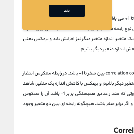
حتما
برای این ضریب، اندازه عددی بدست آمده بین 1- تا 1+ می باشد که درجه ای را که دو متغیر بایکدیگر در ارتباط
ی نوع رابطه مستقیم می باشد که عدد همبستگی بین صفر تا
 یک متغیر، اندازه متغیر دیگر نیز افزایش یابد و برعکس یعنی
هش اندازه متغیر دیگر باشیم.
زمانی رابطه از نوع معکوس است که عدد correlation coefficient بین صفر تا 1– باشد. در رابطه معکوس انتظار
تغیر دیگر باشیم و برعکس با کاهش اندازه یک متغیر، شاهد
افزایش اندازه متغیر دیگر باشیم. همچنین در صورتی که مقدار عددی همبستگی برابر 1– باشد آن را معکوس
قیم کامل و اگر برابر صفر باشد، هیچگونه رابطه ای بین دو متغیر وجود