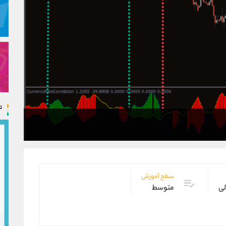
ت
سطح آموزش
لی
متوسط