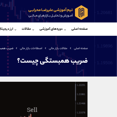
پشتیبان فروش
پشتی
(محسن یزدی)
صفحه اصلی
دوره‌های آموزشی
مقالات
ارز دیجیتا
موبایل
09304891085
موبایل
واتساپ
شروع گفتگو
واتساپ
تلگرام
@Armteam_admin_103
تلگرام
صفحه اصلی
مقالات بازار مالی
اصطلاحات بازار مالی
ضریب همبس
داخلی
103
داخلی
ضریب همبستگی چیست؟
اطلاعات تماس
(دفتر فروش)
تلفن
تلفن
بدون پیش شماره
اینستاگرام
کانال تلگرام
کانال بله