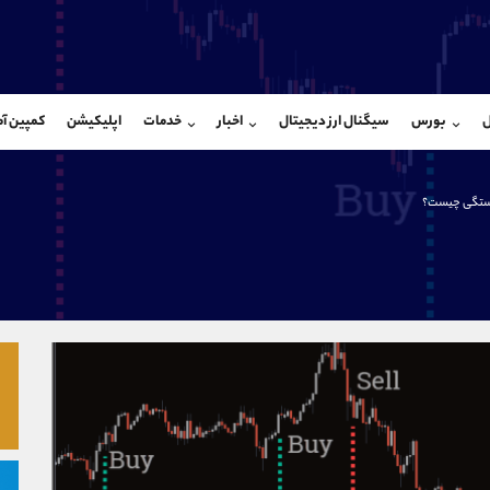
بان فروش
پشتیبان فروش
(فائزه تهرانی)
(یوسف فرخنده)
ل
بورس
سیگنال ارز دیجیتال
اخبار
خدمات
اپلیکیشن
کمپین آ
09101364784
موبایل
9194198792
شروع گفتگو
واتساپ
شروع گفتگ
@Armteam_admin_104
تلگرام
Armteam_admin_33
تگی چیست؟
104
داخلی
8