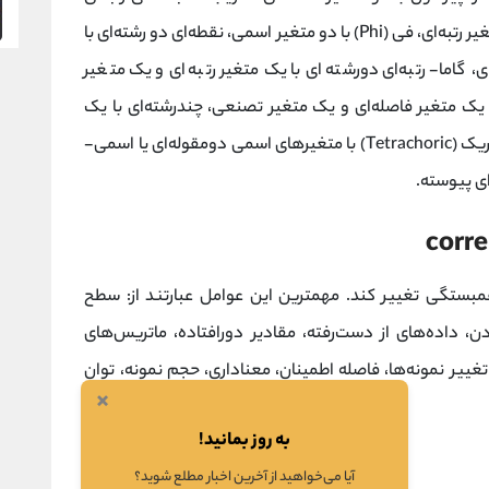
اسپیرمن (Spearman) و کندال (Kendall) با دو متغیر رتبه‌ای، فی (Phi) با دو متغیر اسمی، نقطه‌ای دو رشته‌ای با
گاما- رتبه‌ای دورشته‌ای با یک متغیر رتبه‌ای و یک متغیر
 یک متغیر فاصله‌ای و یک متغیر تصنعی، چندرشته‌ای با یک
متغیر فاصله‌ای و یک متغیر رتبه‌ای پیوسته، تتراکوریک (Tetrachoric) با متغیرهای اسمی دومقوله‌ای یا اسمی-
ستگی تغییر کند. مهمترین این عوامل عبارتند از: سطح
دن، داده‌های از دست‌رفته، مقادیر دورافتاده، ماتریس‌های
یر نمونه‌ها، فاصله اطمینان، معناداری، حجم‌ نمونه، توان
×
به روز بمانید!
آیا می‌خواهید از آخرین اخبار مطلع شوید؟