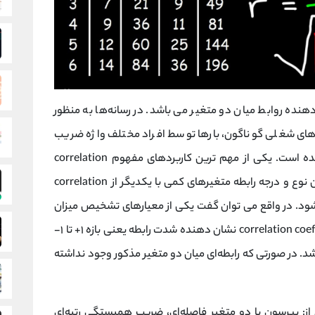
 روابط میان دو متغیر می باشد. در رسانه‌ها به منظور
ه‌های شغلی گوناگون، بارها توسط افراد مختلف واژه ضریب
همبستگی یا همان Correlation به کار گرفته شده است. یکی از مهم ترین کاربردهای مفهوم correlation
می باشد. برای تعیین نوع و درجه رابطه متغیرهای کمی با یکدیگر از correlation
فاده می شود. در واقع می توان گفت یکی از معیارهای تشخیص میزان
همبستگی دو متغیر این مفهوم می‌باشد. correlation coefficient نشان دهنده شدت رابطه یعنی بازه ۱+ تا ۱-
. در صورتی که رابطه‌ای میان دو متغیر مذکور وجود نداشته
ز: پیرسون با دو متغیر فاصله‌ای، ضریب همبستگی رتبه‌ای