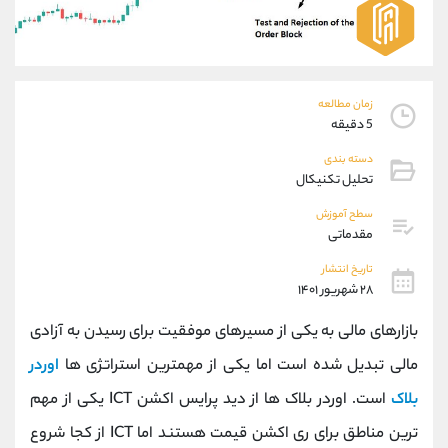
موبایل
09927779040
واتساپ
شروع گفتگو
تلگرام
@Armteam_admin_por
داخلی
107
زمان مطالعه
5 دقیقه
پشتیبان فروش
(فائزه تهرانی)
دسته بندی
موبایل
09101364784
تحلیل تکنیکال
واتساپ
شروع گفتگو
سطح آموزش
تلگرام
@Armteam_admin_104
مقدماتی
داخلی
104
تاریخ انتشار
۲۸ شهریور ۱۴۰۱
اطلاعات تماس
(دفتر فروش)
بازارهای مالی به یکی از مسیرهای موفقیت برای رسیدن به آزادی
تلفن
021-22021030
تلفن
021-22021040
مالی تبدیل شده است اما یکی از مهمترین استراتژی ها
اوردر
بدون پیش شماره
90001030
بلاک
است. اوردر بلاک ها از دید پرایس اکشن ICT یکی از مهم
اینستاگرام
@alireza.mehrabii
کانال تلگرام
@alirezamehrabi_com
ترین مناطق برای ری اکشن قیمت هستند اما ICT از کجا شروع