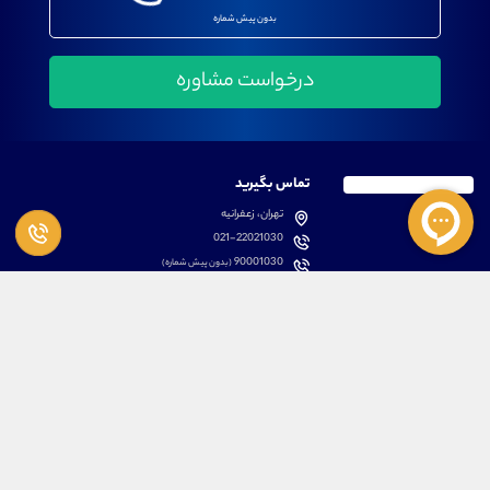
بدون پیش شماره
تماس بگیرید
تهران، زعفرانیه
021-22021030
90001030
(بدون پیش شماره)
پشتیبانی
دسترسی سریع
سوالات متداول
مطالب آموزشی بورس
دانلود اپلیکیشن اختصاصی
لیست دوره های آموزشی
نرم افزار های کاربردی
معرفی سهام ها
قوانین و مقررات
تحلیل تکنیکال رمز ارزها