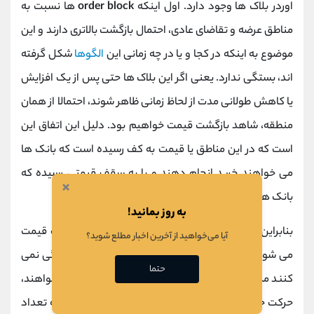
اوردر بلاک ها وجود دارد. اول اینکه
order block
ها نسبت به
مناطق عرضه و تقاضای عادی، احتمال بازگشت بالاتری دارند و این
موضوع به اینکه در کجا و یا در چه زمانی این
الگو‌ها
شکل گرفته‌
اند، بستگی ندارد. یعنی اگر این بلاک‌ ها حتی پس از یک افزایش
یا کاهش طولانی‌ مدت از لحاظ زمانی ظاهر شوند، احتمالا از همان
منطقه، شاهد بازگشت قیمت خواهیم بود. دلیل این اتفاق این
است که در این مناطق یا قیمت به کف رسیده است که بانک‌ ها
می‌ خواهند خرید انجام دهند و یا به سقف قیمتی رسیده که
×
بانک‌ ها می‌ خواهند
دارایی
خود را به‌ فروش‌ برسانند.
به روز بمانید!
بنابراین به احتمال زیاد، این مناطق منجر به تغییر جهت قیمت
آیا می‌خواهید از آخرین اخبار مطلع شوید؟
می‌ شوند زیرا بانک‌ ها اقدام به گرفتن پوزیشن‌ های بزرگی نمی‌
حتما
کنند مگر اینکه مطمئن باشند قیمت در مسیری که می‌ خواهند،
حرکت خواهد کرد. برخلاف مناطق عادی
عرضه و تقاضا
که تعداد