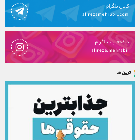
کانال تلگرام
alirezamehrabi_com
صفحه اینستاگرام
alireza.mehrabii
ترین ها