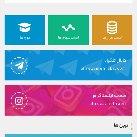
لیست رمزارزها
لیست سهام ها
دوره ها
کانال تلگرام
alirezamehrabi_com
صفحه اینستاگرام
alireza.mehrabii
ترین ها