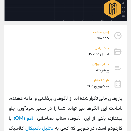
موبایل
09101364784
واتساپ
شروع گفتگو
تلگرام
@Armteam_admin_104
داخلی
104
زمان مطالعه
5 دقیقه
پشتیبان فروش
(ایمان پوراسماعیلی)
دسته بندی
موبایل
09927779040
تحلیل تکنیکال
واتساپ
شروع گفتگو
تلگرام
@Armteam_admin_por
سطح آموزش
پیشرفته
داخلی
107
تاریخ انتشار
۲۰ شهریور ۱۴۰۱
اطلاعات تماس
(دفتر فروش)
تلفن
021-22021030
بازارهای مالی تکرار شده اند از الگوهای برگشتی و ادامه دهنده،
تلفن
021-22021040
شناخت این الگوها می تواند شما را در مسیر سودآوری جلو
بدون پیش شماره
90001030
بیندازد، یکی از این الگوها،
ستاپ معاملاتی
الگو
QM)
)
یا
اینستاگرام
@alireza.mehrabii
کانال تلگرام
@alirezamehrabi_com
کازمودو است، در صورتی که کمی به
تحلیل تکنیکال
کلاسیک