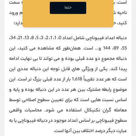
است، به معنای
استخر نقدینگی
، حال زمانی که قیمت به سمت
حتما
ناحیه شما آمد می توانید با حد سود زیر کف های کنار هم ورود
کنید، حتی برای تارگت ها نیز استفاده از
فیبوناچی
ضرری ندارد؛
دنباله اعداد فیبوناچی شامل اعداد 0، 1، 1، 2، 3، 5، 8، 13، 21، 34،
55، 89، 144 و... است. همان‌طور که مشاهده می‌ کنید، این
دنباله مجموع دو عدد قبلی بوده و می‌ تواند تا بی‌ نهایت ادامه
پیدا کند. یکی از ویژگی‌ های قابل توجه این دنباله عددی این
است که هر عدد تقریباً 1.618 بار از عدد قبلی بزرگ‌ تر است. این
موضوع رابطه مشترک بین هر عدد در این دنباله بوده و پایه و
اساس نسبت‌ هایی است که برای تعیین سطوح اصلاحی توسط
معامله‌ گران تکنیکال استفاده می‌ شود. محاسبات واقعی
سطوح فیبوناچی بر اساس اعداد موجود در دنباله فیبوناچی یا به
عبارت دیگر درصد اختلاف بین آنها است.