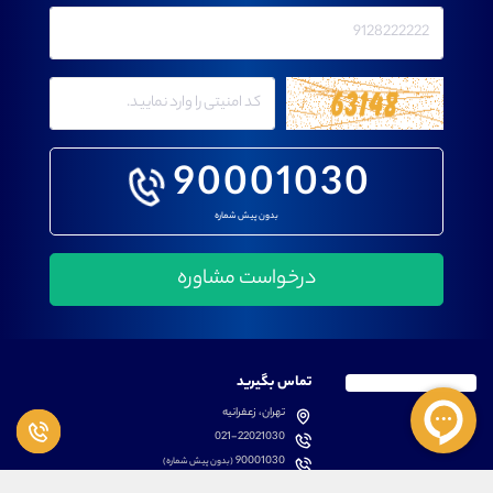
90001030
بدون پیش شماره
تماس بگیرید
تهران، زعفرانیه
021-22021030
90001030
(بدون پیش شماره)