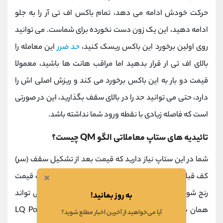
حرکت خودش ادامه می دهد، تمام باکس اف تی آر را به جلو
ادامه دهید، این یک زون دست نخورده برای شماست. می توانید
روی اولین برخورد این باکس ریسک کنید،
حد ضرر
این معامله را
بالای اف تی ار قرار بدهید اما مراقب هانت ها باشید، معمولا
قیمت دو بار به این باکس برخورد می کند و ریزش اصلی اش را
دارد، حتی می توانید حد را در بالای سقف بگذارید، این در صورتی
است که فاصله زیادی با نقطه ورود شما نداشته باشد.
تائیدیه های ستاپ معاملاتی الگو
QM
چیست؟
شما در این ستاپ نیاز دارید که قیمت بعد از تشکیل سقف (سر)
×
کف قبلی خودش را بزند، در صورتی که بعد از زدن آن کف قیمت
رنج شود برای شما خبری خوش آیند است، چرا که این می تواند
به روز بمانید!
همان شدوهای کنار هم باشد، پایین این محدوده
LQ Pool
آیا می‌خواهید از آخرین اخبار مطلع شوید؟