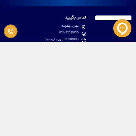
تماس بگیرید
تهران، زعفرانیه
021-22021030
90001030
(بدون پیش شماره)
پشتیبانی
دسترسی سریع
سوالات متداول
مطالب آموزشی بورس
دانلود اپلیکیشن اختصاصی
لیست دوره های آموزشی
نرم افزار های کاربردی
معرفی سهام ها
قوانین و مقررات
تحلیل تکنیکال رمز ارزها
کانال رسمی در پیام رسان بله
درباره ما
کلیه حقوق مادی و معنوی برای تیم آموزشی علیرضا محرابی محفوظ می باشد.