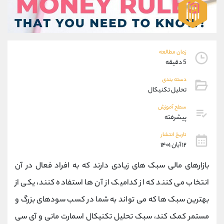
موبایل
09101364784
واتساپ
شروع گفتگو
تلگرام
@Armteam_admin_104
داخلی
104
زمان مطالعه
5 دقیقه
پشتیبان فروش
(یوسف فرخنده)
دسته بندی
موبایل
09194198792
تحلیل تکنیکال
واتساپ
شروع گفتگو
سطح آموزش
تلگرام
@Armteam_admin_33
پیشرفته
داخلی
118
تاریخ انتشار
۱۲ آبان ۱۴۰۱
اطلاعات تماس
(دفتر فروش)
بازارهای مالی سبک های زیادی دارند که به افراد فعال در آن
تلفن
021-22021030
تلفن
021-22021040
انتخاب می کنند که از کدامیک از آن ها استفاده کنند، یکی از
بدون پیش شماره
90001030
بهترین سبک ها که می تواند به شما در کسب سودهای بزرگ و
اینستاگرام
@alireza.mehrabii
کانال تلگرام
@alirezamehrabi_com
مستمر کمک کند، سبک تحلیل تکنیکال اسمارت مانی و آی سی