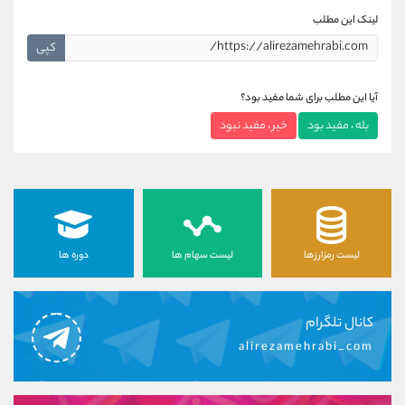
لینک این مطلب
کپی
آیا این مطلب برای شما مفید بود؟
بله ، مفید بود
خیر ، مفید نبود
لیست رمزارزها
لیست سهام ها
دوره ها
کانال تلگرام
alirezamehrabi_com