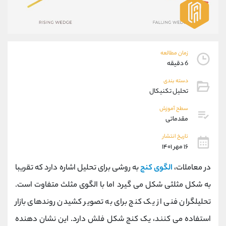
موبایل
09927779040
واتساپ
شروع گفتگو
تلگرام
@Armteam_admin_por
داخلی
107
زمان مطالعه
6 دقیقه
پشتیبان فروش
(محسن یزدی)
دسته بندی
موبایل
09304891085
تحلیل تکنیکال
واتساپ
شروع گفتگو
سطح آموزش
تلگرام
@Armteam_admin_103
مقدماتی
داخلی
103
تاریخ انتشار
۱۶ مهر ۱۴۰۱
اطلاعات تماس
(دفتر فروش)
در معاملات،
الگوی کنج
به روشی برای تحلیل اشاره دارد که تقریبا
تلفن
021-22021030
تلفن
021-22021040
به شکل مثلثی شکل می گیرد اما با الگوی مثلث متفاوت است.
بدون پیش شماره
90001030
تحلیلگران فنی از یک کنج برای به تصویر کشیدن روندهای بازار
اینستاگرام
@alireza.mehrabii
کانال تلگرام
@alirezamehrabi_com
استفاده می کنند، یک کنج شکل فلش دارد. این نشان دهنده