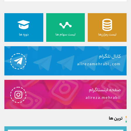
لیست رمزارزها
لیست سهام ها
دوره ها
کانال تلگرام
alirezamehrabi_com
صفحه اینستاگرام
alireza.mehrabii
ترین ها