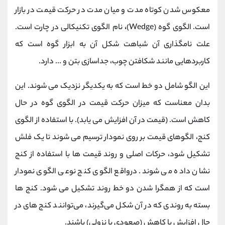
کانال بله
@alirezamehrabi_official
معکوس شدن کوتاه مدت و میان مدت در حرکت قیمت در بازار
است. الگوی گوه (Wedge)
،
نام الگوی تکنیکالی در چارت است.
علت نامگذاری آن شباهت شکل آن به ابزار گوه است که
کاربردهایی مانند شکافتن چوب، جداسازی بتن و ... دارد.
این الگو شامل دو خط است که به یکدیگر نزدیک می شوند. این
بدان معناست که میزان حرکت قیمت در الگوی گوه در حال
کاهش است. (قیمت در آن افزایش می یابد). با استفاده از الگوی
کنج، الگوهای قیمت بر روی نمودار ترسیم می شوند تا یک فلش
تشکیل شود، حرکات اصلی و روند قیمت ها با استفاده از کنج
نشان داده می شوند. درواقع الگوی کنج نوعی الگوی نمودار
است که از همگرا شدن دو خط روند تشکیل می شود. کنج ها
بسته به روندی که در آن شکل می‌گیرند، می‌توانند کنج های در
حال افزایش یا کاهش (صعودی یا نزولی) باشند.