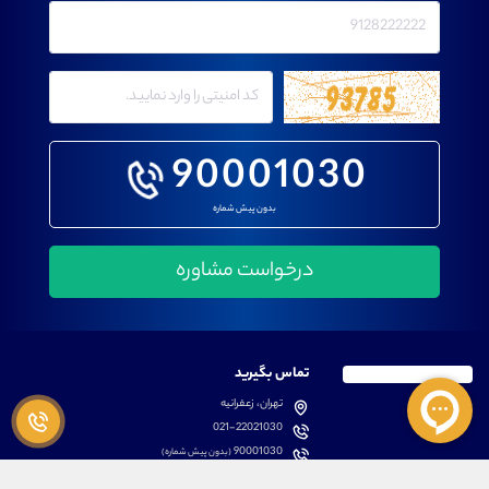
90001030
بدون پیش شماره
تماس بگیرید
تهران، زعفرانیه
021-22021030
90001030
(بدون پیش شماره)