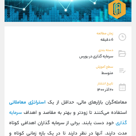
موبایل
09101364784
واتساپ
شروع گفتگو
تلگرام
@Armteam_admin_104
داخلی
104
زمان مطالعه
6 دقیقه
پشتیبان فروش
(یوسف فرخنده)
دسته بندی
موبایل
09194198792
سرمایه گذاری در بورس
واتساپ
شروع گفتگو
تلگرام
@Armteam_admin_33
سطح آموزش
متوسط
داخلی
118
تاریخ انتشار
۲۰ آذر ۱۴۰۰
اطلاعات تماس
(دفتر فروش)
تلفن
021-22021030
معامله‌گران بازارهای مالی، حداقل از یک
استراتژی معاملاتی
تلفن
021-22021040
استفاده می‌کنند تا زودتر و بهتر به مقاصد و اهداف
سرمایه‌
بدون پیش شماره
90001030
گذاری
خود دست یابند. برخی از سرمایه گذاران اهدافی کوتاه
اینستاگرام
@alireza.mehrabii
کانال تلگرام
@alirezamehrabi_com
مدت دارند. آنها در نظر دارند تا در یک بازه زمانی کوتاه و