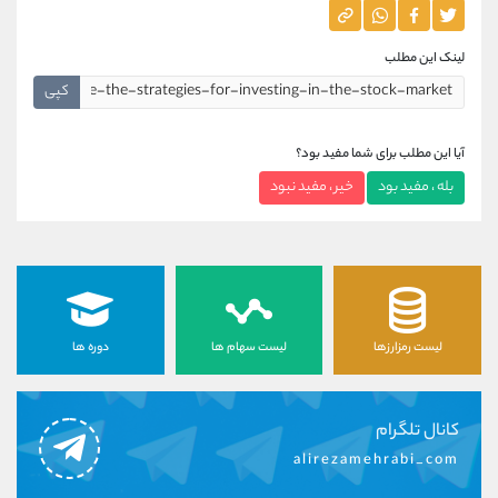
لینک این مطلب
کپی
آیا این مطلب برای شما مفید بود؟
بله ، مفید بود
خیر ، مفید نبود
لیست رمزارزها
لیست سهام ها
دوره ها
کانال تلگرام
alirezamehrabi_com