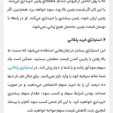
كه با پول حاصل از فروش گندم، قطعه‌اي زمين خريداري مي‌كند.
با اين كار، اگر قيمت زمين بالا رود، سود خواهد برد. همچنين، اگر
زمين ارزان شود، زمين بيشتري را خريداري مي‌كند. او در رابطه با
نوسان قيمت زمين، متحمل هيچ زياني نمي‌شود.
9. استراتژي خريد پلكاني
اين استراتژي بيشتر در زمان‌هايي استفاده مي‎‌شود كه نسبت به
بالا رفتن يا پايين آمدن قيمت مطمئن نيستيد. ممكن است يك
سهم سودآور باشد و يا شما را دچار زيان كند. در
استراتزي پلكاني
،
شما تمام سرمايه خود را وارد بازار نمي‌كنيد. براي مثال هر بار تنها
ده درصد آن را به خريد سهم اختصاص مي‌دهيد و در صورت
مساعد بودن شرايط سهم و كسب سود، مقدار سهم بيشتري
خريداري خواهيد كرد. با اين كار ضمن كسب سود كم‌تر، با ريسك
كم‌تري بابت كاهش قيمت سهم مواجه خواهيد شد.