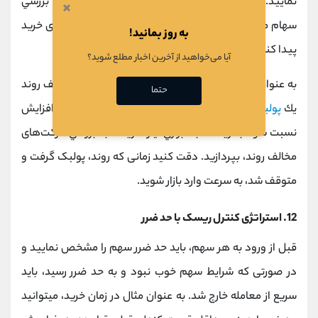
نماييد. با پي بردن به روند، تايم فريم را كوچك كنيد. با بررسي
×
سهام مختلف ببينيد که آيا مي‌توانيد الگوي مشخصي برای خرید
به روز بمانید!
پيدا كنيد یا خیر.
آیا می‌خواهید از آخرین اخبار مطلع شوید؟
به عنوان مثال می توانیم منتظر بمانيم تا در جهت مخالف روند
حتما
يك
پولبك
پيدا كنيم. البته براي يافتن كاهش ريسك و يا افزايش
نسبت سود به ريسك، به ابزاري نياز داريد تا به بررسي حركت‌های
مخالف روند، بپردازید. دقت کنید زمانی که روند، پولبک گرفت و
متوقف شد، به سرعت وارد بازار شوید.
12. استراتژی کنترل ریسک با حد ضرر
قبل از ورود به هر سهم، باید حد ضرر سهم را مشخص نمایید و
در صورتی که شرایط سهم خوب نبود و به حد ضرر رسید، باید
سریع از معامله خارج شد. به عنوان مثال در زمان خرید، میتوانید