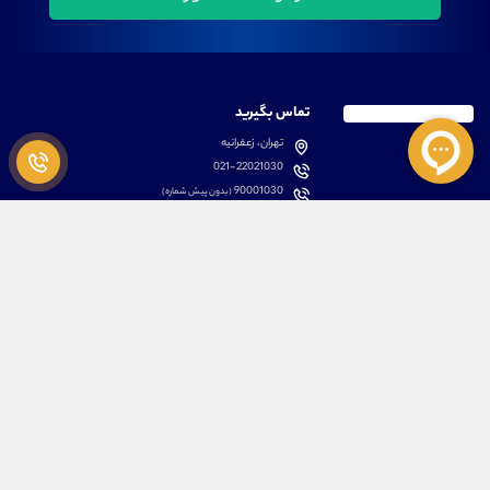
تماس بگیرید
تهران، زعفرانیه
021-22021030
90001030
(بدون پیش شماره)
پشتیبانی
دسترسی سریع
سوالات متداول
مطالب آموزشی بورس
دانلود اپلیکیشن اختصاصی
لیست دوره های آموزشی
نرم افزار های کاربردی
معرفی سهام ها
قوانین و مقررات
تحلیل تکنیکال رمز ارزها
کانال رسمی در پیام رسان بله
درباره ما