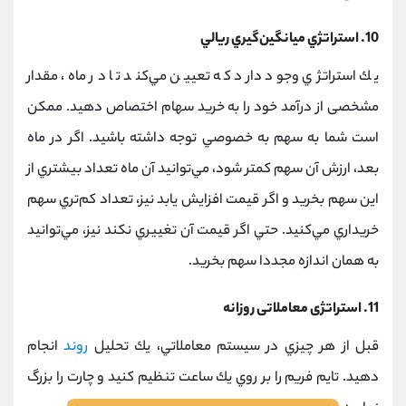
10. استراتژي ميانگين‌گيري ريالي
يك استراتژي وجود دارد كه تعيين مي‌كند تا در ماه، مقدار
مشخصی از درآمد خود را به خرید سهام اختصاص دهید. ممكن
است شما به سهم به خصوصي توجه داشته باشيد. اگر در ماه
بعد، ارزش آن سهم كمتر شود، مي‌توانيد آن ماه تعداد بيشتري از
اين سهم بخريد و اگر قیمت افزايش يابد نيز، تعداد كم‌تري سهم
خريداري مي‌كنيد. حتي اگر قيمت آن تغييري نكند نيز، مي‌توانيد
به همان اندازه مجددا سهم بخريد.
11. استراتژی معاملاتی روزانه
قبل از هر چيزي در سيستم معاملاتي، يك تحليل
روند
انجام
دهيد. تايم فريم را بر روي يك ساعت تنظيم كنيد و چارت را بزرگ