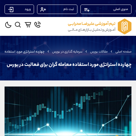
منوی اصلی
ثبت نام
ورود
پشتیبان فروش
(محسن یزدی)
موبایل
09304891085
واتساپ
شروع گفتگو
صفحه اصلی
مقالات بورس
سرمایه گذاری در بورس
چهارده استراتژی مورد استفاده معا
تلگرام
@Armteam_admin_103
داخلی
103
چهارده استراتژی مورد استفاده معامله گران برای فعالیت در بورس
پشتیبان فروش
(ایمان پوراسماعیلی)
موبایل
09927779040
واتساپ
شروع گفتگو
تلگرام
@Armteam_admin_por
داخلی
107
پشتیبان فروش
(فائزه تهرانی)