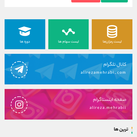
لیست رمزارزها
لیست سهام ها
دوره ها
کانال تلگرام
alirezamehrabi_com
صفحه اینستاگرام
alireza.mehrabii
ترین ها