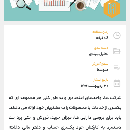
موبایل
09101364784
واتساپ
شروع گفتگو
تلگرام
@Armteam_admin_104
داخلی
104
زمان مطالعه
3 دقیقه
پشتیبان فروش
(محسن یزدی)
دسته بندی
موبایل
09304891085
تحلیل بنیادی
واتساپ
شروع گفتگو
تلگرام
@Armteam_admin_103
سطح آموزش
متوسط
داخلی
103
تاریخ انتشار
۳۰ اردیبهشت ۱۴۰۲
اطلاعات تماس
(دفتر فروش)
تلفن
021-22021030
شرکت ها، واحدهای اقتصادی و به طور کلی هر مجموعه ای که
تلفن
021-22021040
یکسری از خدمات یا محصولات را به مشتریان خود ارائه می دهند،
بدون پیش شماره
90001030
باید برای بررسی دارایی ها، میزان خرید، فروش و حتی پرداخت
اینستاگرام
@alireza.mehrabii
کانال تلگرام
@alirezamehrabi_com
دستمزد به کارکنان خود یکسری حساب و دفتر مالی داشته