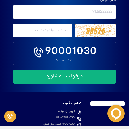
شماره موبایل
90001030
بدون پیش شماره
تماس بگیرید
تهران، زعفرانیه
021-22021030
90001030
(بدون پیش شماره)