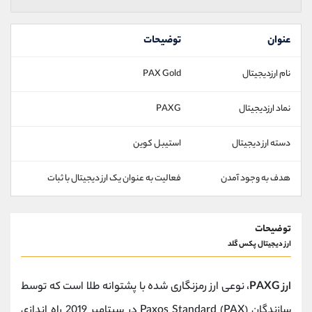
عنوان
توضیحات
نام ارزدیجیتال
PAX Gold
نماد ارزدیجیتال
PAXG
دسته ارز دیجیتال
استیبل کوین
هدف به وجود آمدن
فعالیت به عنوان یک ارز دیجیتال با ثبات
توضیحات
ارز دیجیتال پکس گلد
ارز PAXG
، نوعی ارز رمزنگاری شده با پشتوانه طلا است که توسط
سازندگان Paxos Standard (PAX) در سپتامبر 2019 راه اندازی