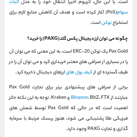
است. با این حال، اتریوم اخیراً انتقال خود را به مدل
اثبات
سهام
(PoS) آغاز کرده است و هدف آن کاهش منابع لازم برای
استخراج
توکن
است.
چگونه می توان ارز دیجیتال پکس گلد(PAXG) را خرید؟
Pax Gold یک توکن ERC-20 است، به این معنی که می توان آن
را در بسیاری از صرافی های معتبر خریداری کرد و می توان آن را در
طیف گسترده ای از
کیف پول های
ارزهای دیجیتال ذخیره کرد.
برخی از صرافی های پیشنهادی برتر برای تجارت Pax Gold
عبارتند از
Binance
، BitZ، FTX و Kraken. توجه به این نکته حائز
اهمیت است که در حالی که Pax Gold توسط شمش های
فیزیکی طلا پشتیبانی می شود، هنوز ریسک مرتبط با سرمایه
گذاری و تجارت PAXG وجود دارد.