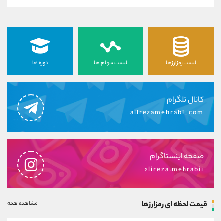
لیست رمزارزها
لیست سهام ها
دوره ها
کانال تلگرام
alirezamehrabi_com
صفحه اینستاگرام
alireza.mehrabii
قیمت لحظه ای رمزارزها
مشاهده همه