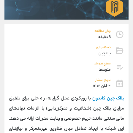
موبایل
09304891085
واتساپ
شروع گفتگو
تلگرام
@Armteam_admin_103
داخلی
103
زمان مطالعه
8 دقیقه
پشتیبان فروش
(یوسف فرخنده)
دسته بندی
موبایل
09194198792
بلاکچین
واتساپ
شروع گفتگو
سطح آموزش
تلگرام
@Armteam_admin_33
متوسط
داخلی
118
تاریخ انتشار
۱۴ آبان ۱۴۰۴
اطلاعات تماس
(دفتر فروش)
بلاک چین کانتون
با رویکردی عمل ‌گرایانه، راه‌ حلی برای تلفیق
تلفن
021-22021030
تلفن
021-22021040
مزایای بلاک چین (شفافیت و تمرکززدایی) با الزامات نهادهای
بدون پیش شماره
90001030
مالی سنتی مانند حریم خصوصی و رعایت مقررات ارائه می‌ دهد.
اینستاگرام
@alireza.mehrabii
کانال تلگرام
@alirezamehrabi_com
این شبکه با ایجاد تعادل میان فناوری غیرمتمرکز و نیازهای