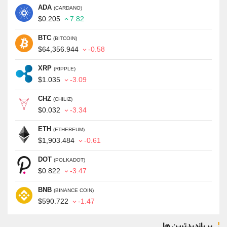
ADA
(CARDANO)
$0.205
7.82
BTC
(BITCOIN)
$64,356.944
-0.58
XRP
(RIPPLE)
$1.035
-3.09
CHZ
(CHILIZ)
$0.032
-3.34
ETH
(ETHEREUM)
$1,903.484
-0.61
DOT
(POLKADOT)
$0.822
-3.47
BNB
(BINANCE COIN)
$590.722
-1.47
پر بازدیدترین ها