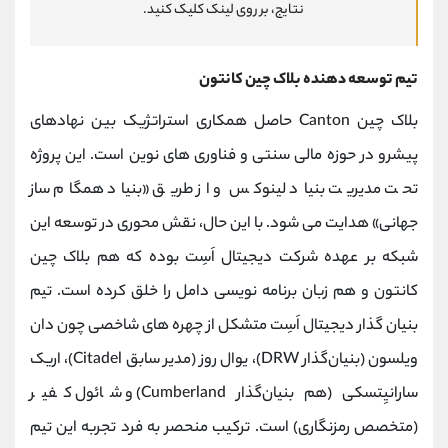
نتایج، بر روی لینک کلیک کنید.
تیم توسعه دهنده بلاک چین کانتون
بلاک چین Canton حاصل همکاری استراتژیک بین نهادهای
پیشرو در حوزه مالی سنتی و فناوری‌ های نوین است. این پروژه
تحت مدیریت بنیاد لینوکس و از طریق «بنیاد همگام ‌ساز
جهانی» هدایت می ‌شود. با این حال، نقش محوری در توسعه این
شبکه بر عهده شرکت دیجیتال ‌اَسِت بوده که هم بلاک چین
کانتون و هم زبان برنامه ‌نویسی دامل را خلق کرده است. تیم
بنیان‌ گذار دیجیتال ‌اَسِت متشکل از چهره‌ های شاخصی چون دان
ویلسون (بنیان‌گذار DRW)، یوال روز (مدیر سابق Citadel)، اریک
سارانیِتسکی (هم ‌بنیان‌گذار Cumberland) و شائول کفیر
(متخصص رمزنگاری) است. ترکیب منحصر به فرد تجربه این تیم