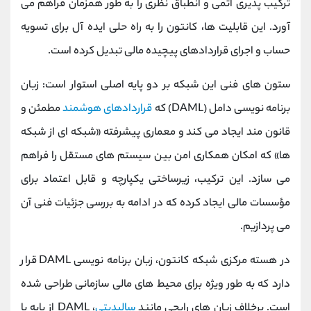
ترکیب ‌پذیری اتمی و انطباق نظری را به طور همزمان فراهم می
‌آورد. این قابلیت ‌ها، کانتون را به راه ‌حلی ایده ‌آل برای تسویه
‌حساب و اجرای قراردادهای پیچیده مالی تبدیل کرده است.
ستون‌ های فنی این شبکه بر دو پایه اصلی استوار است: زبان
برنامه ‌نویسی دامل (DAML) که
قراردادهای هوشمند
مطمئن و
قانون ‌مند ایجاد می ‌کند و معماری پیشرفته «شبکه ‌ای از شبکه
‌ها» که امکان همکاری امن بین سیستم ‌های مستقل را فراهم
می ‌سازد. این ترکیب، زیرساختی یکپارچه و قابل اعتماد برای
مؤسسات مالی ایجاد کرده که در ادامه به بررسی جزئیات فنی آن
می ‌پردازیم.
در هسته مرکزی شبکه کانتون، زبان برنامه ‌نویسی DAML قرار
دارد که به ‌طور ویژه برای محیط‌ های مالی سازمانی طراحی شده
است. برخلاف زبان ‌های رایجی مانند
سالیدیتی
، DAML از پایه با