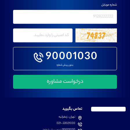
شماره موبایل
90001030
بدون پیش شماره
تماس بگیرید
تهران، زعفرانیه
021-22021030
90001030
(بدون پیش شماره)