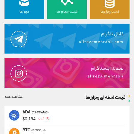
لیست رمزارزها
لیست سهام ها
دوره ها
کانال تلگرام
alirezamehrabi_com
صفحه اینستاگرام
alireza.mehrabii
قیمت لحظه ای رمزارزها
مشاهده همه
ADA
(CARDANO)
$0.194
-1.5
BTC
(BITCOIN)