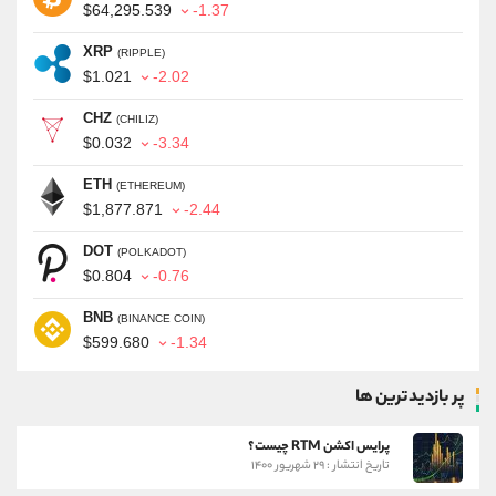
$64,295.539
-1.37
XRP
(RIPPLE)
$1.021
-2.02
CHZ
(CHILIZ)
$0.032
-3.34
ETH
(ETHEREUM)
$1,877.871
-2.44
DOT
(POLKADOT)
$0.804
-0.76
BNB
(BINANCE COIN)
$599.680
-1.34
پر بازدیدترین ها
پرایس اکشن RTM چیست؟
تاریخ انتشار : ۲۹ شهریور ۱۴۰۰