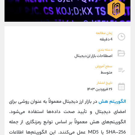
موبایل
09101364784
واتساپ
شروع گفتگو
تلگرام
@Armteam_admin_104
داخلی
104
زمان مطالعه
4 دقیقه
پشتیبان فروش
(محسن یزدی)
دسته بندی
موبایل
09304891085
اصطلاحات بازار ارز دیجیتال
واتساپ
شروع گفتگو
تلگرام
@Armteam_admin_103
سطح آموزش
متوسط
داخلی
103
تاریخ انتشار
۲۶ فروردین ۱۴۰۳
اطلاعات تماس
(دفتر فروش)
تلفن
021-22021030
الگوریتم هش
در بازار ارز دیجیتال معمولاً به عنوان روشی برای
تلفن
021-22021040
امضای دیجیتال و تأیید صحت داده‌ها استفاده می‌شود.
بدون پیش شماره
90001030
الگوریتم‌های هش معمولاً بر اساس توابع رمزنگاری از جمله
اینستاگرام
@alireza.mehrabii
کانال تلگرام
@alirezamehrabi_com
SHA-256 یا MD5 عمل می‌کنند. این الگوریتم‌ها اطلاعات