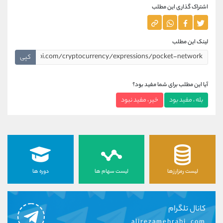
اشتراک گذاری این مطلب
لینک این مطلب
کپی
آیا این مطلب برای شما مفید بود؟
بله ، مفید بود
خیر ، مفید نبود
لیست رمزارزها
لیست سهام ها
دوره ها
کانال تلگرام
alirezamehrabi_com