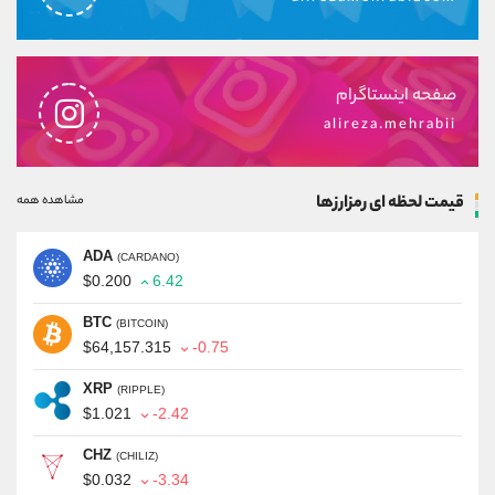
صفحه اینستاگرام
alireza.mehrabii
قیمت لحظه ای رمزارزها
مشاهده همه
ADA
(CARDANO)
$0.200
6.42
BTC
(BITCOIN)
$64,157.315
-0.75
XRP
(RIPPLE)
$1.021
-2.42
CHZ
(CHILIZ)
$0.032
-3.34