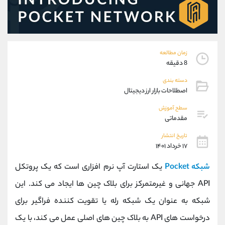
موبایل
09101364784
واتساپ
شروع گفتگو
تلگرام
@Armteam_admin_104
داخلی
104
زمان مطالعه
8 دقیقه
پشتیبان فروش
(یوسف فرخنده)
دسته بندی
موبایل
09194198792
اصطلاحات بازار ارز دیجیتال
واتساپ
شروع گفتگو
سطح آموزش
تلگرام
@Armteam_admin_33
مقدماتی
داخلی
118
تاریخ انتشار
۱۷ خرداد ۱۴۰۱
اطلاعات تماس
(دفتر فروش)
شبکه Pocket
یک استارت آپ نرم افزاری است که یک پروتکل
تلفن
021-22021030
تلفن
021-22021040
API جهانی و غیرمتمرکز برای بلاک چین ها ایجاد می کند. این
بدون پیش شماره
90001030
شبکه به عنوان یک شبکه رله یا تقویت کننده فراگیر برای
اینستاگرام
@alireza.mehrabii
کانال تلگرام
@alirezamehrabi_com
درخواست های API به بلاک چین های اصلی عمل می کند، با یک