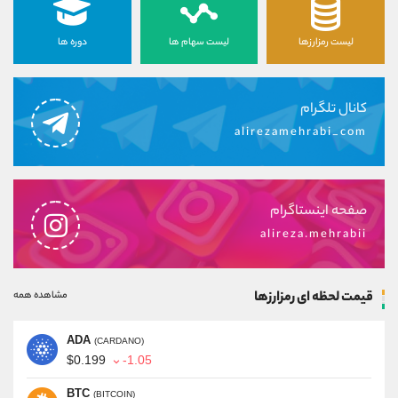
لیست رمزارزها
لیست سهام ها
دوره ها
کانال تلگرام
alirezamehrabi_com
صفحه اینستاگرام
alireza.mehrabii
قیمت لحظه ای رمزارزها
مشاهده همه
ADA
(CARDANO)
$0.199
-1.05
BTC
(BITCOIN)