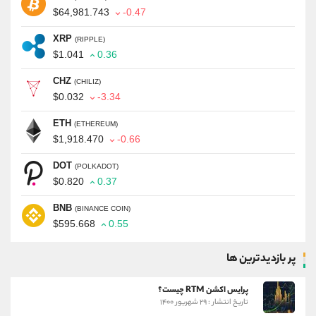
$64,981.743
-0.47
XRP
(RIPPLE)
$1.041
0.36
CHZ
(CHILIZ)
$0.032
-3.34
ETH
(ETHEREUM)
$1,918.470
-0.66
DOT
(POLKADOT)
$0.820
0.37
BNB
(BINANCE COIN)
$595.668
0.55
پر بازدیدترین ها
پرایس اکشن RTM چیست؟
تاریخ انتشار : ۲۹ شهریور ۱۴۰۰