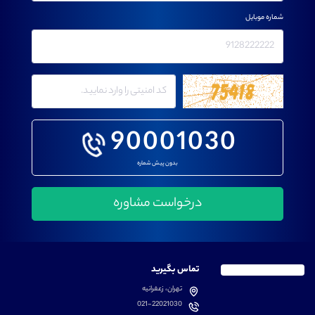
شماره موبایل
90001030
بدون پیش شماره
تماس بگیرید
تهران، زعفرانیه
021-22021030