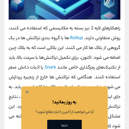
راهکارهای لایه 2 نیز بسته به مکانیسمی که استفاده می کنند،
روش متفاوتی دارند.
Rollup
ها با گروه بندی تراکنش ها در یک
گروهی از بلاک ها کار می کنند. این بلاکی است که به بلاک چین
اضافه می شود. اکنون، برای تکمیل تراکنش‌ها با سرعت بالا، باید
از تکنیک‌های رمزگذاری خاص مانند
Snark
یا اثبات دانش صفر
استفاده کنند. هنگامی که تراکنش ها خارج از زنجیره پردازش
می شوند، زمان مورد نیاز برای تایید بلاک ها کاهش می یابد. به
×
جای اینکه منتظر بمانید تا یک بلاک به زنجیره اضافه شود، نتایج
به روز بمانید!
تراکنش تقریباً بلافاصله در زنجیره اصلی منتشر می شود. این
آیا می‌خواهید از آخرین اخبار مطلع شوید؟
مشکل به عنوان نهایی شدن سریع در رول آپ ها شناخته می
حتما
شود که یکی از ویژگی های کلیدی این فناوری است.