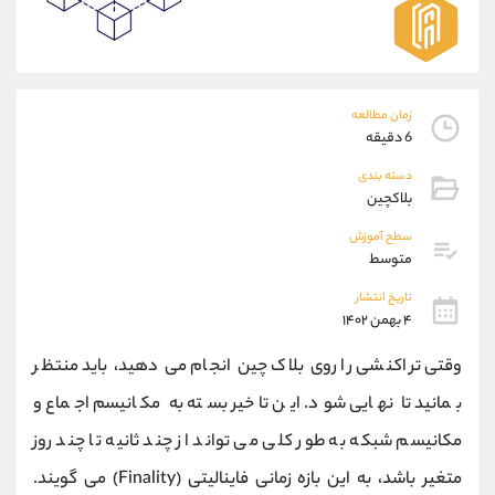
موبایل
09927779040
واتساپ
شروع گفتگو
تلگرام
@Armteam_admin_por
داخلی
107
زمان مطالعه
6 دقیقه
پشتیبان فروش
(یوسف فرخنده)
دسته بندی
موبایل
09194198792
بلاکچین
واتساپ
شروع گفتگو
سطح آموزش
تلگرام
@Armteam_admin_33
متوسط
داخلی
118
تاریخ انتشار
۴ بهمن ۱۴۰۲
اطلاعات تماس
(دفتر فروش)
وقتی تراکنشی را روی بلاک چین انجام می دهید، باید منتظر
تلفن
021-22021030
تلفن
021-22021040
بمانید تا نهایی شود. این تاخیر بسته به مکانیسم اجماع و
بدون پیش شماره
90001030
مکانیسم شبکه به طور کلی می تواند از چند ثانیه تا چند روز
اینستاگرام
@alireza.mehrabii
کانال تلگرام
@alirezamehrabi_com
متغیر باشد، به این بازه زمانی فاینالیتی (Finality) می گویند.