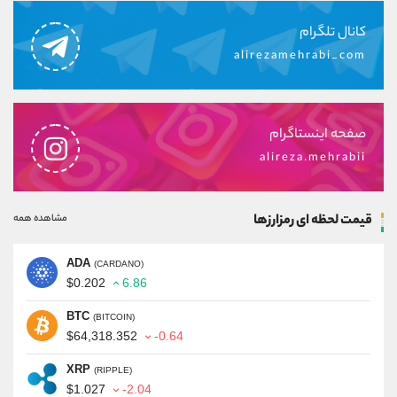
کانال تلگرام
alirezamehrabi_com
صفحه اینستاگرام
alireza.mehrabii
قیمت لحظه ای رمزارزها
مشاهده همه
ADA
(CARDANO)
$0.202
6.86
BTC
(BITCOIN)
$64,318.352
-0.64
XRP
(RIPPLE)
$1.027
-2.04