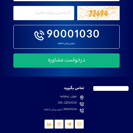
90001030
بدون پیش شماره
تماس بگیرید
تهران، زعفرانیه
021-22021030
90001030
(بدون پیش شماره)