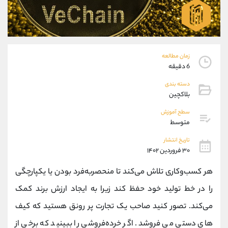
موبایل
09927779040
واتساپ
شروع گفتگو
تلگرام
@Armteam_admin_por
داخلی
107
زمان مطالعه
6 دقیقه
پشتیبان فروش
(محسن یزدی)
دسته بندی
موبایل
09304891085
بلاکچین
واتساپ
شروع گفتگو
تلگرام
@Armteam_admin_103
سطح آموزش
متوسط
داخلی
103
تاریخ انتشار
۳۰ فروردین ۱۴۰۲
اطلاعات تماس
(دفتر فروش)
تلفن
021-22021030
هر کسب‌وکاری تلاش می‌کند تا منحصربه‌فرد بودن یا یکپارچگی
تلفن
021-22021040
را در خط تولید خود حفظ کند زیرا به ایجاد ارزش برند کمک
بدون پیش شماره
90001030
می‌کند. تصور کنید صاحب یک تجارت پر رونق هستید که کیف
اینستاگرام
@alireza.mehrabii
کانال تلگرام
@alirezamehrabi_com
های دستی می فروشد. اگر خرده‌فروشی را ببینید که برخی از