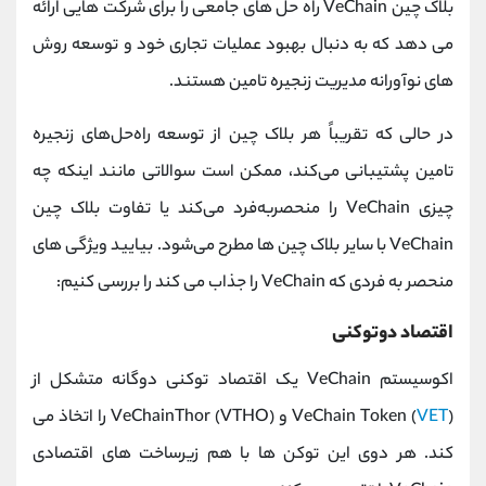
بلاک چین VeChain راه حل های جامعی را برای شرکت هایی ارائه
می دهد که به دنبال بهبود عملیات تجاری خود و توسعه روش
های نوآورانه مدیریت زنجیره تامین هستند.
در حالی که تقریباً هر بلاک چین از توسعه راه‌حل‌های زنجیره
تامین پشتیبانی می‌کند، ممکن است سوالاتی مانند اینکه چه
چیزی VeChain را منحصربه‌فرد می‌کند یا تفاوت بلاک چین
VeChain با سایر بلاک‌ چین‌ ها مطرح می‌شود. بیایید ویژگی های
منحصر به فردی که VeChain را جذاب می کند را بررسی کنیم:
اقتصاد دوتوکنی
اکوسیستم VeChain یک اقتصاد توکنی دوگانه متشکل از
VET
VeChain Token (
) و VeChainThor (VTHO) را اتخاذ می
کند. هر دوی این توکن ها با هم زیرساخت های اقتصادی