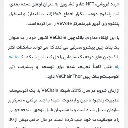
خرده فروشی، NFT ها، و کشاورزی به عنوان ارتقای عمده بعدی،
این پلتفرم دومین تکرار اجماع PoA (اثبات اقتدار) و استقرار
پلتفرم رای گیری غیرمتمرکز، VeVote را اجرا کرده است.
با این ارتقاء مداوم،
بلاک چین VeChain
اکنون خود را به عنوان
یک بلاک چین پیشرو معرفی می کند که می تواند مشکلات اکثر
بلاک چین های درجه یک سازمانی را حل کند. این شبکه یک
نقشه
راه
فنی کاملاً تعریف شده برای توسعه و پیشرفت آتی
اکوسیستم بلاک چین VeChainThor دارد.
از زمان شروع در سال 2015، شبکه VeChain به یک اکوسیستم
مدیریت زنجیره تامین و اینترنت اشیاء با چند توکنی متمرکز بر
سازمان تبدیل شده است و با مشتریان قابل توجهی، توجه جهانی
را با موفقیت به خود جلب کرده است. در حال حاضر، بیش از 30