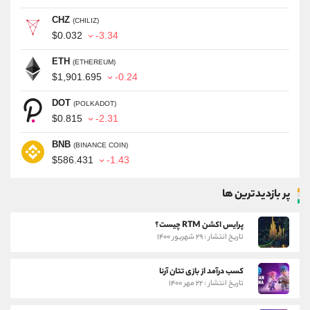
CHZ
(CHILIZ)
$0.032
-3.34
ETH
(ETHEREUM)
$1,901.695
-0.24
DOT
(POLKADOT)
$0.815
-2.31
BNB
(BINANCE COIN)
$586.431
-1.43
پر بازدیدترین ها
پرایس اکشن RTM چیست؟
تاریخ انتشار : ۲۹ شهریور ۱۴۰۰
کسب درآمد از بازی تتان آرنا
تاریخ انتشار : ۲۲ مهر ۱۴۰۰