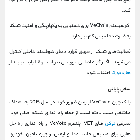
رایج بلاک چین مانند ارتقاء ناکارآمد و هدر رفتن انرژی را حل می
کند.
اکوسیستم VeChain برای دستیابی به یکپارچگی و امنیت شبکه
به قدرت محاسباتی کم نیاز دارد.
فعالیت‌های شبکه از طریق قراردادهای هوشمند داخلی کنترل
می‌شوند. اگر گره اصلی اتوریتی نتواند ارتقا یابد، باید از
هاردفورک
اجتناب شود.
سخن پایانی
بلاک چین VeChain از زمان ظهور خود در سال 2015 به اهداف
مختلفی دست یافته است، از جمله راه اندازی شبکه اصلی خود،
معرفی
توکن
های VET، پلتفرم VeVote و راه اندازی راه حل
هایی برای صنایعی مانند غذا و ایمنی، زنجیره تامین، خودرو،