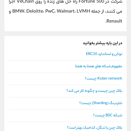
شرکت در Fortune 500 راه حل های زنده را روی VeChain اجرا
می کنند، از جمله BMW، Deloitte، PwC، Walmart، LVMH و
Renault.
در این باره بیشتر بخوانید
توکن و استاندارد ERC20
مفهوم شبکه های همتا به همتا
Kyber network چیست؟
بلاک چین چیست و چگونه کار می کند؟
شاردینگ (Sharding) چیست؟
شبکه BSC چیست؟
بلاک چین یا تنگل، کدامیک بهتر است؟