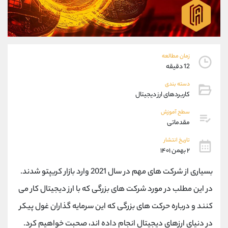
موبایل
09304891085
واتساپ
شروع گفتگو
تلگرام
@Armteam_admin_103
داخلی
103
زمان مطالعه
12 دقیقه
پشتیبان فروش
(فائزه تهرانی)
دسته بندی
موبایل
09101364784
کاربردهای ارز دیجیتال
واتساپ
شروع گفتگو
تلگرام
@Armteam_admin_104
سطح آموزش
مقدماتی
داخلی
104
تاریخ انتشار
۲ بهمن ۱۴۰۱
اطلاعات تماس
(دفتر فروش)
تلفن
021-22021030
بسیاری از شرکت‌ های مهم در سال 2021 وارد بازار کریپتو شدند.
تلفن
021-22021040
در این مطلب در مورد شرکت های بزرگی که با ارز دیجیتال کار می
بدون پیش شماره
90001030
کنند و درباره حرکت‌ های بزرگی که این سرمایه‌ گذاران غول ‌پیکر
اینستاگرام
@alireza.mehrabii
کانال تلگرام
@alirezamehrabi_com
در دنیای ارزهای دیجیتال انجام داده‌ اند، صحبت خواهیم کرد.