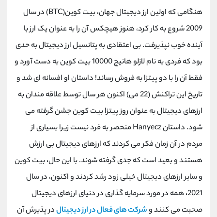
کانال بله
@alirezamehrabi_official
هنگامی که اولین ارز دیجیتال جهان، بیت کوین
(BTC)
در سال
2009 شروع به کار کرد، هنوز هیچکس آن را به عنوان یک ارز با
آینده خوب نپذیرفت. بی اعتقادی به پتانسیل ارز دیجیتال به حدی
بود که فردی به نام لازلو هانیچ 10000 بیت کوین به دست آورد و
فقط آن را با دو پیتزا به فروش رساند! داستان او افسانه ای شد و
تاریخ این تراکنش (22 می) اکنون هر سال توسط علاقه مندان به
ارزهای دیجیتال به عنوان روز پیتزا بیت کوین جشن گرفته می
شود. داستان
Hanyecz
منحصر به فرد نیست زیرا بسیاری از
مردم در آن زمان فکر می کردند که ارزهای دیجیتال بی ارزش
هستند و بعید است که جدی گرفته شوند. با این حال، بیت کوین
و سایر ارزهای دیجیتال خیلی زود رشد کردند و اکنون، در سال
2021، همه در مورد سرمایه گذاری در دنیای ارزهای دیجیتال
صحبت می کنند و
شرکت های فعال در ارز دیجیتال
در پذیرش آن