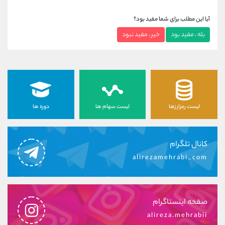
آیا این مطلب برای شما مفید بود؟
بله ، مفید بود
خیر ، مفید نبود
لیست رمزارزها
لیست سهام ها
دوره ها
کانال تلگرام
alirezamehrabi_com
صفحه اینستاگرام
alireza.mehrabii