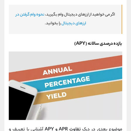
اگر می خواهید از ارزهای دیجیتال وام بگیرید،
نحوه وام گرفتن در
ارزهای دیجیتال
را بخوانید.
بازده درصدی سالانه (APY)
موضوع بعدی در درک
تفاوت APR و APY
آشنایی با تعریف و