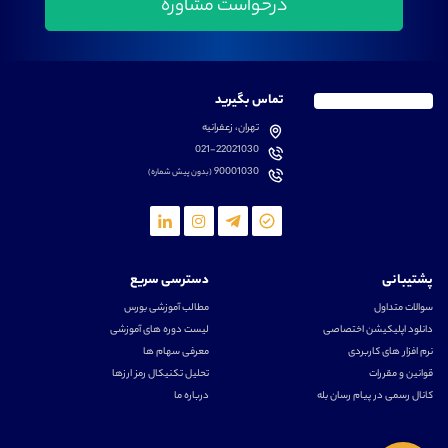
تماس بگیرید
تهران، زعفرانیه
021-22021030
90001030
(بدون پیش شماره)
پشتیبانی
دسترسی سریع
سوالات متداول
مطالب آموزشی بورس
دانلود اپلیکیشن اختصاصی
لیست دوره های آموزشی
نرم افزار های کاربردی
معرفی سهام ها
قوانین و مقررات
تحلیل تکنیکال رمز ارزها
کانال رسمی در پیام رسان بله
درباره ما