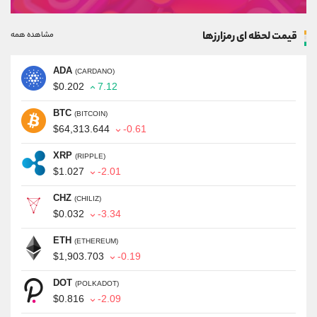
قیمت لحظه ای رمزارزها
مشاهده همه
ADA
(CARDANO)
$0.202
7.12
BTC
(BITCOIN)
$64,313.644
-0.61
XRP
(RIPPLE)
$1.027
-2.01
CHZ
(CHILIZ)
$0.032
-3.34
ETH
(ETHEREUM)
$1,903.703
-0.19
DOT
(POLKADOT)
$0.816
-2.09