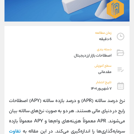
موبایل
09194198792
واتساپ
شروع گفتگو
تلگرام
@Armteam_admin_33
داخلی
118
زمان مطالعه
6 دقیقه
پشتیبان فروش
(فائزه تهرانی)
دسته بندی
موبایل
09101364784
اصطلاحات بازار ارز دیجیتال
واتساپ
شروع گفتگو
تلگرام
@Armteam_admin_104
سطح آموزش
مقدماتی
داخلی
104
تاریخ انتشار
۷ شهریور ۱۴۰۱
اطلاعات تماس
(دفتر فروش)
تلفن
021-22021030
نرخ درصد سالانه (APR) و درصد بازده سالانه (APY) اصطلاحات
تلفن
021-22021040
رایج در دنیای مالی هستند. هر دو به صورت نرخ‌های سالانه بیان
بدون پیش شماره
90001030
می‌شوند. APR معمولاً هزینه‌های وام‌ها و APY معمولاً بازده
اینستاگرام
@alireza.mehrabii
کانال تلگرام
@alirezamehrabi_com
سرمایه‌گذاری‌ها را اندازه‌گیری می‌کند. در این مقاله به
تفاوت