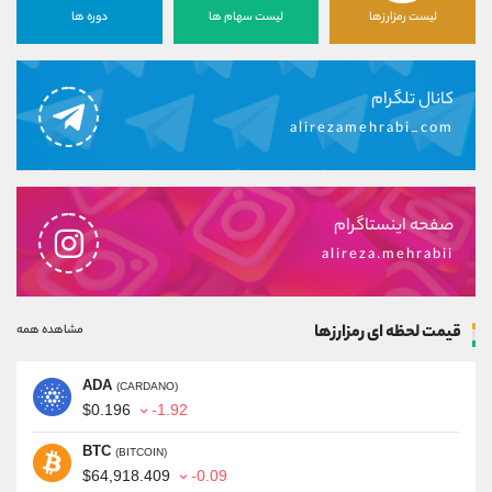
لیست رمزارزها
لیست سهام ها
دوره ها
کانال تلگرام
alirezamehrabi_com
صفحه اینستاگرام
alireza.mehrabii
قیمت لحظه ای رمزارزها
مشاهده همه
ADA
(CARDANO)
$0.196
-1.92
BTC
(BITCOIN)
$64,918.409
-0.09