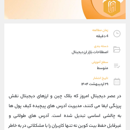
موبایل
09304891085
واتساپ
شروع گفتگو
تلگرام
@Armteam_admin_103
داخلی
103
زمان مطالعه
4 دقیقه
پشتیبان فروش
(فائزه تهرانی)
دسته بندی
موبایل
09101364784
اصطلاحات بازار ارز دیجیتال
واتساپ
شروع گفتگو
سطح آموزش
تلگرام
@Armteam_admin_104
متوسط
داخلی
104
تاریخ انتشار
۲۹ اردیبهشت ۱۴۰۴
اطلاعات تماس
(دفتر فروش)
در عصر دیجیتال امروز که بلاک‌ چین و ارزهای دیجیتال نقش
تلفن
021-22021030
تلفن
021-22021040
پررنگی ایفا می‌ کنند، مدیریت آدرس ‌های پیچیده کیف پول ‌ها
بدون پیش شماره
90001030
به چالشی اساسی تبدیل شده است. آدرس ‌های طولانی و
اینستاگرام
@alireza.mehrabii
کانال تلگرام
@alirezamehrabi_com
غیرقابل حفظ بیت‌ کوین نه تنها کاربران را با مشکلاتی در به خاطر