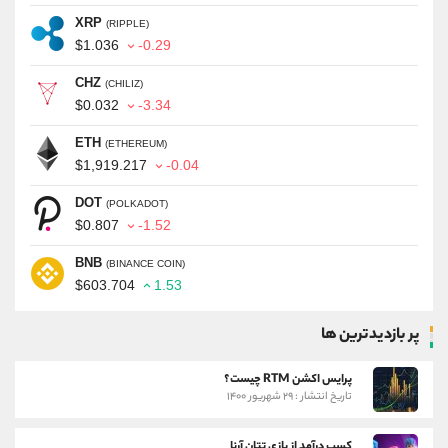
XRP
(RIPPLE)
$1.036
-0.29
CHZ
(CHILIZ)
$0.032
-3.34
ETH
(ETHEREUM)
$1,919.217
-0.04
DOT
(POLKADOT)
$0.807
-1.52
BNB
(BINANCE COIN)
$603.704
1.53
پر بازدیدترین ها
پرایس اکشن RTM چیست؟
تاریخ انتشار : ۲۹ شهریور ۱۴۰۰
کسب درآمد از بازی تتان آرنا