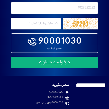
90001030
بدون پیش شماره
تماس بگیرید
تهران، زعفرانیه
021-22021030
90001030
(بدون پیش شماره)