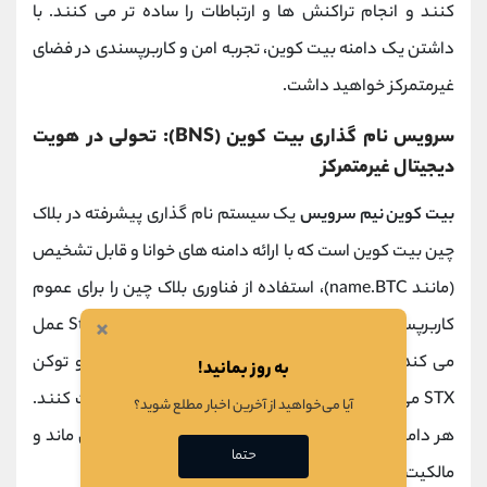
کنند و انجام تراکنش ‌ها و ارتباطات را ساده‌ تر می ‌کنند. با
داشتن یک دامنه بیت‌ کوین، تجربه امن و کاربرپسندی در فضای
غیرمتمرکز خواهید داشت.
سرویس نام‌ گذاری بیت ‌کوین (BNS): تحولی در هویت
دیجیتال غیرمتمرکز
بیت کوین نیم سرویس
یک سیستم نام‌ گذاری پیشرفته در بلاک
چین بیت‌ کوین است که با ارائه دامنه‌ های خوانا و قابل‌ تشخیص
(مانند name.BTC)، استفاده از فناوری بلاک چین را برای عموم
×
کاربرپسندتر می‌ کند. این سیستم مبتنی بر شبکه Stacks عمل
می کند و کاربران با استفاده از کیف ‌پول ‌های سازگار و توکن
به روز بمانید!
STX می ‌توانند به سادگی دامنه ‌های منحصربه ‌فرد ثبت کنند.
آیا می‌خواهید از آخرین اخبار مطلع شوید؟
هر دامنه با پرداخت تنها 2 STX به مدت 5 سال فعال می ‌ماند و
حتما
مالکیت غیرمتمرکز آن کاملا در اختیار کاربر قرار می ‌گیرد.