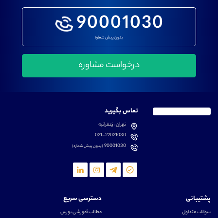
90001030
بدون پیش شماره
تماس بگیرید
تهران، زعفرانیه
021-22021030
90001030
(بدون پیش شماره)
پشتیبانی
دسترسی سریع
سوالات متداول
مطالب آموزشی بورس