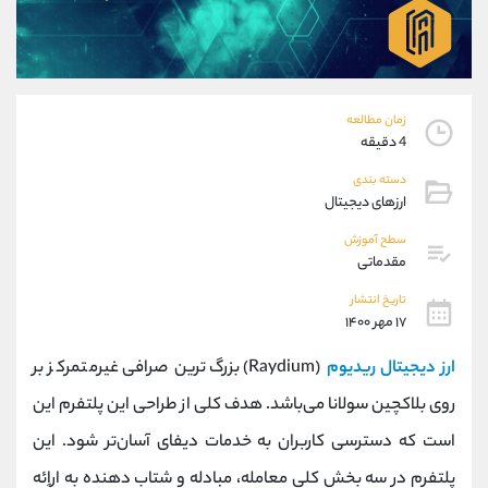
موبایل
09194198792
واتساپ
شروع گفتگو
تلگرام
@Armteam_admin_33
داخلی
118
زمان مطالعه
4 دقیقه
پشتیبان فروش
(محسن یزدی)
دسته بندی
موبایل
09304891085
ارزهای دیجیتال
واتساپ
شروع گفتگو
تلگرام
@Armteam_admin_103
سطح آموزش
مقدماتی
داخلی
103
تاریخ انتشار
۱۷ مهر ۱۴۰۰
اطلاعات تماس
(دفتر فروش)
تلفن
021-22021030
ارز دیجیتال ریدیوم
(Raydium) بزرگ‌ترین صرافی غیرمتمرکز بر
تلفن
021-22021040
روی بلاکچین سولانا می‌باشد. هدف کلی از طراحی این پلتفرم این
بدون پیش شماره
90001030
است که دسترسی کاربران به خدمات دیفای آسان‌تر شود. این
اینستاگرام
@alireza.mehrabii
کانال تلگرام
@alirezamehrabi_com
پلتفرم در سه بخش کلی معامله، مبادله و شتاب دهنده به اراِئه