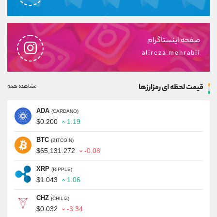
صفحه اینستاگرام
alireza.mehrabii
قیمت لحظه ای رمزارزها
مشاهده همه
ADA
(CARDANO)
$0.200
1.19
BTC
(BITCOIN)
$65,131.272
-0.08
XRP
(RIPPLE)
$1.043
1.06
CHZ
(CHILIZ)
$0.032
-3.34