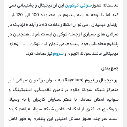
متاسفانه هنوز
صرافی کوکوین
این ارز دیجیتال را پشتیبانی نمی
کند اما با توجه به رتبه ریدیوم در محدوده 100 الی 120 بازار
ارزهای دیجیتال، می توان انتظار داشت که در آینده نزدیک در
صرافی های بسیاری از جمله کوکوین لیست شود. همچنین در
پلتفرم معاملاتی خود ریدیوم، می توان این توکن را با ارزهای
دیجیتالی مانند سولانا، اتریوم و
سروم
نیز معامله کرد.
جمع بندی
ارز دیجیتال ریدیوم
(Raydium) به عنوان بزرگترین صرافی غیر
متمرکز شبکه سولانا علاوه بر تامین نقدینگی، استیکینگ و
سواپ، امکان معامله با دفتر سفارش کاربران را به وسیله
بهره‌گیری حداکثری از امکانات خاص شبکه سولانا فراهم کرده
است. هر چند هنوز مسائل امنیتی این پلتفرم به طور کامل