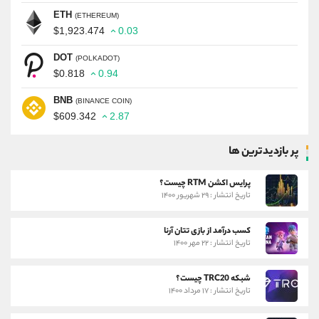
ETH
(ETHEREUM)
$1,923.474
0.03
DOT
(POLKADOT)
$0.818
0.94
BNB
(BINANCE COIN)
$609.342
2.87
پر بازدیدترین ها
پرایس اکشن RTM چیست؟
تاریخ انتشار : ۲۹ شهریور ۱۴۰۰
کسب درآمد از بازی تتان آرنا
تاریخ انتشار : ۲۲ مهر ۱۴۰۰
شبکه TRC20 چیست؟
تاریخ انتشار : ۱۷ مرداد ۱۴۰۰