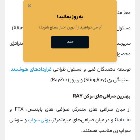
×
مغز متفکر تیم: آلفا ری (AlphaRay)
به روز بمانید!
آیا می‌خواهید از آخرین اخبار مطلع شوید؟
مسئول فنی و سرپرست بخش برنامه نویسی: ایکس ری (XRay)
حتما
سرپرست بخش بازاریابی و روابط عمومی و تعیین استراتژی
محصول: گاما ری (GammaRay)
توسعه دهندگان فنی و مسئول طراحی
قراردادهای هوشمند
:
استینگی ری (StingRay) و ریزور (RayZor)
بهترین صرافی‌های توکن RAY
از میان صرافی های متمرکز، صرافی های بایننس، FTX و
Gate.io و در میان صرافی‌های غیرمتمرکز،
یونی سواپ
و سوشی
سواپ ری مناسب هستند.