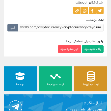
اشتراک گذاری این مطلب
لینک این مطلب
کپی
آیا این مطلب برای شما مفید بود؟
بله ، مفید بود
خیر ، مفید نبود
لیست رمزارزها
لیست سهام ها
دوره ها
کانال تلگرام
alirezamehrabi_com