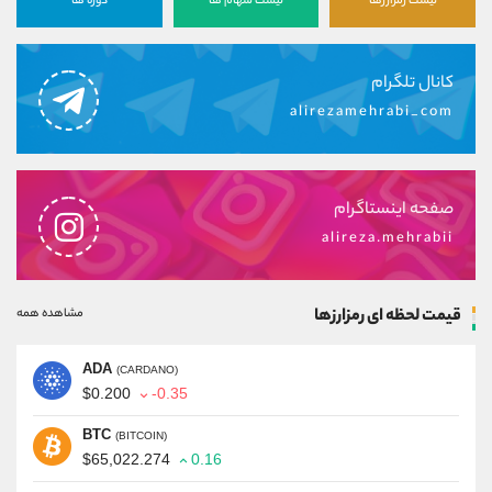
لیست رمزارزها
لیست سهام ها
دوره ها
کانال تلگرام
alirezamehrabi_com
صفحه اینستاگرام
alireza.mehrabii
قیمت لحظه ای رمزارزها
مشاهده همه
ADA
(CARDANO)
$0.200
-0.35
BTC
(BITCOIN)
$65,022.274
0.16