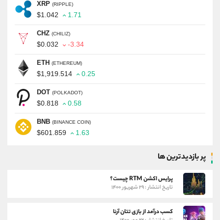
XRP
(RIPPLE)
$1.042
1.71
CHZ
(CHILIZ)
$0.032
-3.34
ETH
(ETHEREUM)
$1,919.514
0.25
DOT
(POLKADOT)
$0.818
0.58
BNB
(BINANCE COIN)
$601.859
1.63
پر بازدیدترین ها
پرایس اکشن RTM چیست؟
تاریخ انتشار : ۲۹ شهریور ۱۴۰۰
کسب درآمد از بازی تتان آرنا