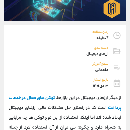
موبایل
09927779040
واتساپ
شروع گفتگو
تلگرام
@Armteam_admin_por
داخلی
107
زمان مطالعه
7 دقیقه
پشتیبان فروش
(یوسف فرخنده)
دسته بندی
موبایل
09194198792
ارزهای دیجیتال
واتساپ
شروع گفتگو
تلگرام
@Armteam_admin_33
سطح آموزش
مقدماتی
داخلی
118
تاریخ انتشار
۱۳ دی ۱۴۰۱
اطلاعات تماس
(دفتر فروش)
تلفن
021-22021030
از دیگر ارزهای دیجیتال در این بازارها،
توکن های فعال در خدمات
تلفن
021-22021040
پرداخت
است که در راستای حل مشکلات مالی ارزهای دیجیتال
بدون پیش شماره
90001030
ایجاد شده اند اما اینکه استفاده از این نوع توکن ها چه مزایایی
اینستاگرام
@alireza.mehrabii
کانال تلگرام
@alirezamehrabi_com
به همراه دارد و چگونه می توان از آن استفاده کرد از جمله