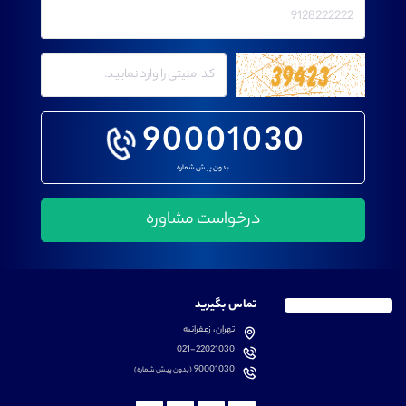
90001030
بدون پیش شماره
تماس بگیرید
تهران، زعفرانیه
021-22021030
90001030
(بدون پیش شماره)