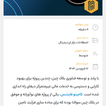
موبایل
09304891085
واتساپ
شروع گفتگو
تلگرام
@Armteam_admin_103
داخلی
103
زمان مطالعه
4 دقیقه
پشتیبان فروش
(ایمان پوراسماعیلی)
دسته بندی
موبایل
09927779040
اصطلاحات بازار ارز دیجیتال
واتساپ
شروع گفتگو
سطح آموزش
تلگرام
@Armteam_admin_por
متوسط
داخلی
107
تاریخ انتشار
۱۷ فروردین ۱۴۰۴
اطلاعات تماس
(دفتر فروش)
با رشد و توسعه فناوری بلاک چین، چندین پروژه برای بهبود
تلفن
021-22021030
تلفن
021-22021040
کارایی و دسترسی به خدمات مالی غیرمتمرکز دیفای راه اندازی
بدون پیش شماره
90001030
شده است.
کامینو فایننس
، یکی از پروژه های نوآورانه و موفق
اینستاگرام
@alireza.mehrabii
کانال تلگرام
@alirezamehrabi_com
در بلاک چین سولانا بوده که برای ساده سازی فرآیند تامین