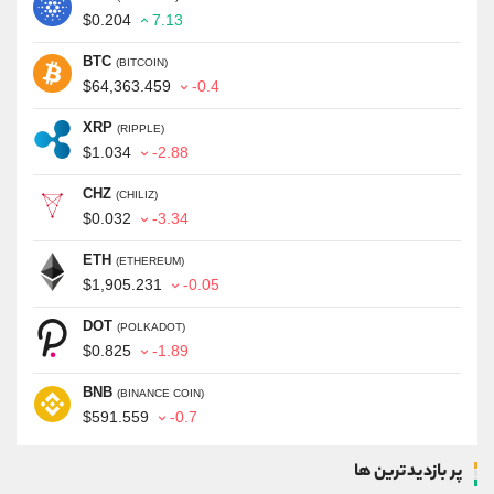
$0.204
7.13
BTC
(BITCOIN)
$64,363.459
-0.4
XRP
(RIPPLE)
$1.034
-2.88
CHZ
(CHILIZ)
$0.032
-3.34
ETH
(ETHEREUM)
$1,905.231
-0.05
DOT
(POLKADOT)
$0.825
-1.89
BNB
(BINANCE COIN)
$591.559
-0.7
پر بازدیدترین ها