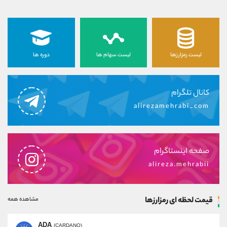
لیست رمزارزها
لیست سهام ها
دوره ها
کانال تلگرام
alirezamehrabi_com
صفحه اینستاگرام
alireza.mehrabii
قیمت لحظه ای رمزارزها
مشاهده همه
ADA
(CARDANO)