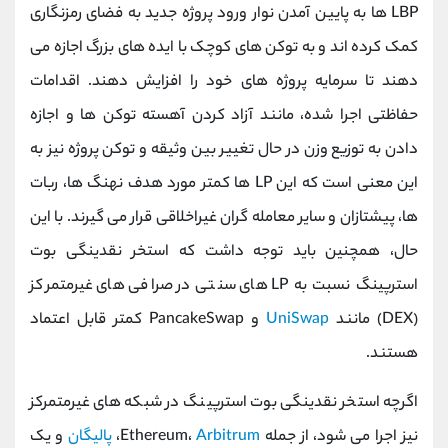
LBP ها به پایین آمدن نوار ورود پروژه جدید به فضای رمزنگاری
کمک کرده اند و به توکن های کوچک با ایده های بزرگ اجازه می
دهند تا سرمایه پروژه های خود را افزایش دهند. اقدامات
حفاظتی اجرا شده، مانند آزاد کردن آهسته توکن ها و اجازه
دادن به توزیع وزن در حال تغییر بین وثیقه و توکن پروژه نیز به
این معنی است که این LP ها کمتر مورد هدف نهنگ ها، ربات
ها، پیشتازان و سایر معامله گران غیراخلاقی قرار می گیرند. با این
حال، همچنین باید توجه داشت که استخر نقدینگی بوت
استرپینگ نسبت به LP های سنتی در صرافی های غیرمتمرکز
(DEX) مانند
UniSwap
و PancakeSwap کمتر قابل اعتماد
هستند.
اگرچه استخر نقدینگی بوت استرپینگ در شبکه های غیرمتمرکز
نیز اجرا می شود، از جمله Ethereum،
Arbitrum
،
پالیگان
و یک