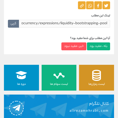
لینک این مطلب
کپی
آیا این مطلب برای شما مفید بود؟
بله ، مفید بود
خیر ، مفید نبود
لیست رمزارزها
لیست سهام ها
دوره ها
کانال تلگرام
alirezamehrabi_com