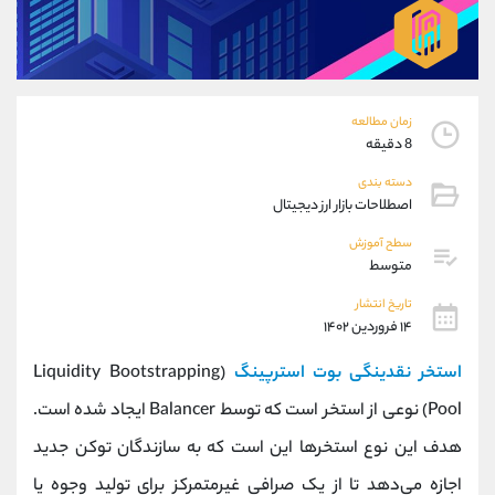
موبایل
09101364784
واتساپ
شروع گفتگو
تلگرام
@Armteam_admin_104
داخلی
104
زمان مطالعه
8 دقیقه
پشتیبان فروش
(ایمان پوراسماعیلی)
دسته بندی
موبایل
09927779040
اصطلاحات بازار ارز دیجیتال
واتساپ
شروع گفتگو
تلگرام
@Armteam_admin_por
سطح آموزش
متوسط
داخلی
107
تاریخ انتشار
۱۴ فروردین ۱۴۰۲
اطلاعات تماس
(دفتر فروش)
تلفن
021-22021030
استخر نقدینگی بوت استرپینگ
(Liquidity Bootstrapping
تلفن
021-22021040
Pool) نوعی از استخر است که توسط Balancer ایجاد شده است.
بدون پیش شماره
90001030
هدف این نوع استخرها این است که به سازندگان توکن جدید
اینستاگرام
@alireza.mehrabii
کانال تلگرام
@alirezamehrabi_com
اجازه می‌دهد تا از یک صرافی غیرمتمرکز برای تولید وجوه یا