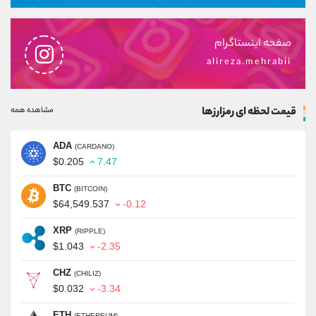
صفحه اینستاگرام
alireza.mehrabii
قیمت لحظه ای رمزارزها
مشاهده همه
ADA
(CARDANO)
$0.205
7.47
BTC
(BITCOIN)
$64,549.537
-0.12
XRP
(RIPPLE)
$1.043
-2.35
CHZ
(CHILIZ)
$0.032
-3.34
ETH
(ETHEREUM)