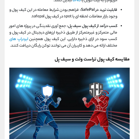
اتریوم را به بیت کوین یا
BNB
تبدیل کنند.
قابلیت ترید در SafePal:
فراهم بودن شرایط معامله در این کیف پول و
وجود بازار معاملات لحظه ای یا spot در کیف پول safepal.
کسب درآمد از کیف پول سیف پل:
جمع آوری نقدینگی در پروژه های امور
مالی متمرکز و غیرمتمرکز از طریق ذخیره ارزهای دیجیتال در کیف پول و
کسب سود در ازای ذخیره دارایی. این کیف پول همچنین
ایردراپ های
مختلف ارائه می دهد و کاربران آن می توانند توکن رایگان دریافت کنند.
مقایسه کیف پول تراست ولت و سیف پل