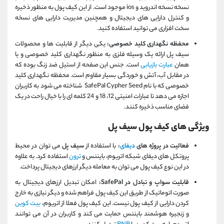
نسخه نسخه اندروید و ios موجود است. از این کیف پول به منظور ذخیره
و کنترل دارایی های دیجیتال و همچنین مدیریت دارایی های نسخه
سخت افزاری می توانید استفاده کنید.
محفظه نگهداری کلید خصوصی:
یکی دیگر از قابلیت ها و محصولات
سیف پل ارائه یک وسیله فلزی به منظور نگهداری کلید خصوصی و یا
همان
عبارت بازیابی
است. جنس این صفحه از استیل ضد زنگ بوده که
در مقابل آب، آتش و خوردگی بسیار مقاوم است. محفظه نگهداری کلید
خصوصی که با نام SafePal Cypher Seed شناخته می شود به کاربران
اجازه می دهد تا عبارات امنیتی 12، 18 و 24 کلمه ‌ای را با خیال راحت در یک
فضای مناسب ذخیره کنند.
ویژگی های کیف پول سیف پل
فعالیت در پروژه های
دیفای
:
با استفاده از
سیف پل
می توان در محیط
پروتکل های دیفای شبکه اتریوم، بایننس و
ترون
استفاده کرد. به علاوه
در این نوع کیف پول می توان به معامله دیگر ارزهای دیجیتال پرداخت.
قابلیت سواپ و تبادل در SafePal:
امکان تبدیل ارزهای دیجیتال به
صورت اتوماتیک از طریق این کیف پول فراهم شده و دیگر نیازی به خارج
کردن دارایی از کیف پول نیست. این کیف پول فعلا از اتریوم،
بیت کوین
و زنجیره هوشمند بایننس حمایت می کند و کاربران در آن می توانند