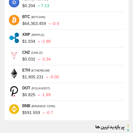
$0.204
7.13
BTC
(BITCOIN)
$64,363.459
-0.4
XRP
(RIPPLE)
$1.034
-2.88
CHZ
(CHILIZ)
$0.032
-3.34
ETH
(ETHEREUM)
$1,905.231
-0.05
DOT
(POLKADOT)
$0.825
-1.89
BNB
(BINANCE COIN)
$591.559
-0.7
پر بازدیدترین ها