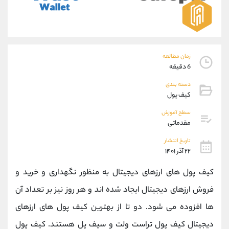
موبایل
09101364784
واتساپ
شروع گفتگو
تلگرام
@Armteam_admin_104
داخلی
104
زمان مطالعه
6 دقیقه
پشتیبان فروش
(محسن یزدی)
دسته بندی
موبایل
09304891085
کیف پول
واتساپ
شروع گفتگو
تلگرام
@Armteam_admin_103
سطح آموزش
مقدماتی
داخلی
103
تاریخ انتشار
۲۲ آذر ۱۴۰۱
اطلاعات تماس
(دفتر فروش)
تلفن
021-22021030
کیف پول های ارزهای دیجیتال به منظور نگهداری و خرید و
تلفن
021-22021040
فروش ارزهای دیجیتال ایجاد شده اند و هر روز نیز بر تعداد آن
بدون پیش شماره
90001030
ها افزوده می شود. دو تا از بهترین کیف پول های ارزهای
اینستاگرام
@alireza.mehrabii
کانال تلگرام
@alirezamehrabi_com
دیجیتال کیف پول تراست ولت و سیف پل هستند. کیف پول