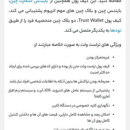
معامله کنید. این کیف پول همچنین از
بایننس اسمارت چین
،
بایننس چین و بلاک چین های مهم اتریوم پشتیبانی می کند.
کیف پول Trust Wallet، دو بلاک چین منحصربه‌ فرد را از طریق
نودها
به یکدیگر متصل می‌ کند.
ویژگی های تراست ولت به صورت خلاصه عبارتند از:
غیرمتمرکز بودن
کیف پول تراست ولت متن باز بوده و دارای کدهای بررسی شده برای ایجاد
حداکثر امنیت
محرمانه بودن تراکنش ها بدون آنکه به اطلاعات شخصی افراد نیاز باشد
پشتیبانی از سیستم عامل های اندروید، iOS، آیپد و سیستم نرم افزار
آماری SaaS
نگهداری کلید خصوصی در دستگاه کاربر
امکان رصد و مشاهده کامل دارایی، قیمت های آن ها و داشتن کنترل
کامل روی آن ها
رمز عبور جداگانه برای حفظ امنیت بیشتر