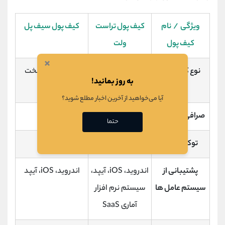
ویژگی / نام
کیف پول تراست
کیف پول سیف پل
کیف پول
ولت
×
نوع کیف پول
نرم افزاری
نرم افزاری/ سخت
به روز بمانید!
افزاری
آیا می‌خواهید از آخرین اخبار مطلع شوید؟
صرافی پشتیبان
بایننس
بایننس
حتما
توکن بومی
TWT
SFP
پشتیبانی از
اندروید،
iOS
، آیپد،
اندروید،
iOS
، آیپد
سیستم عامل ها
سیستم نرم افزار
آماری
SaaS