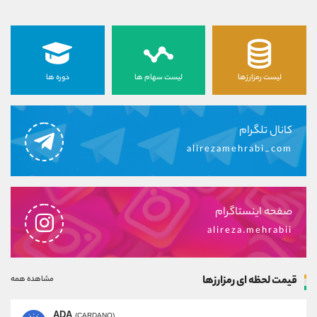
لیست رمزارزها
لیست سهام ها
دوره ها
کانال تلگرام
alirezamehrabi_com
صفحه اینستاگرام
alireza.mehrabii
قیمت لحظه ای رمزارزها
مشاهده همه
ADA
(CARDANO)