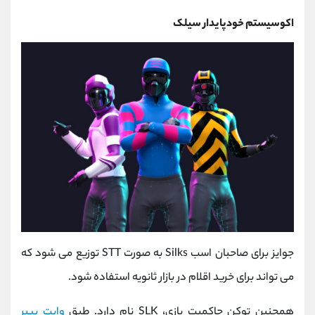
اکوسیستم خودپایدار سیلک
جوایز برای صاحبان اسب Silks به صورت STT توزیع می شود که
می تواند برای خرید اقلام در بازار ثانویه استفاده شود.
همچنین توکن حاکمیت بازی، SLK نام دارد. طبق
وایت پیپر