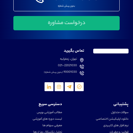
بدون پیش شماره
تماس بگیرید
تهران، زعفرانیه
021-22021030
90001030
(بدون پیش شماره)
پشتیبانی
دسترسی سریع
سوالات متداول
مطالب آموزشی بورس
دانلود اپلیکیشن اختصاصی
لیست دوره های آموزشی
نرم افزار های کاربردی
معرفی سهام ها
قوانین و مقررات
تحلیل تکنیکال رمز ارزها