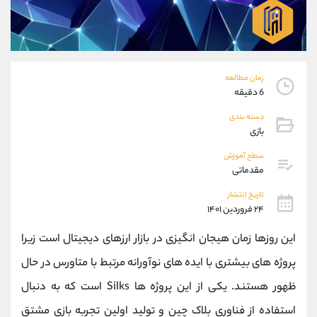
موبایل
09304891085
واتساپ
شروع گفتگو
تلگرام
@Armteam_admin_103
داخلی
103
زمان مطالعه
6 دقیقه
پشتیبان فروش
(فائزه تهرانی)
دسته بندی
موبایل
09101364784
بازی
واتساپ
شروع گفتگو
تلگرام
@Armteam_admin_104
سطح آموزش
مقدماتی
داخلی
104
تاریخ انتشار
۲۴ فروردین ۱۴۰۱
اطلاعات تماس
(دفتر فروش)
تلفن
021-22021030
این روزها زمان هیجان انگیزی در بازار ارزهای دیجیتال است زیرا
تلفن
021-22021040
پروژه های بیشتری با ایده های نوآورانه مرتبط با متاورس در حال
بدون پیش شماره
90001030
ظهور هستند. یکی از این پروژه ها Silks است که به دنبال
اینستاگرام
@alireza.mehrabii
کانال تلگرام
@alirezamehrabi_com
استفاده از فناوری بلاک چین و تولید اولین تجربه بازی مشتق