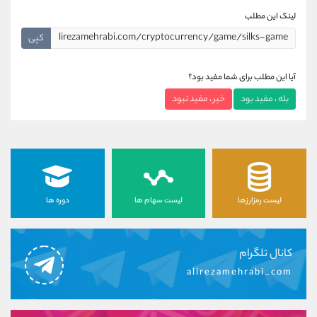
لینک این مطلب
کپی
آیا این مطلب برای شما مفید بود؟
بله ، مفید بود
خیر ، مفید نبود
لیست رمزارزها
لیست سهام ها
دوره ها
کانال تلگرام
alirezamehrabi_com