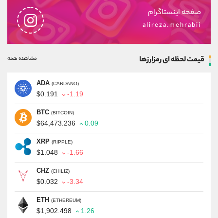
صفحه اینستاگرام
alireza.mehrabii
قیمت لحظه ای رمزارزها
مشاهده همه
ADA
(CARDANO)
$0.191
-1.19
BTC
(BITCOIN)
$64,473.236
0.09
XRP
(RIPPLE)
$1.048
-1.66
CHZ
(CHILIZ)
$0.032
-3.34
ETH
(ETHEREUM)
$1,902.498
1.26