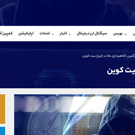
بان فروش
پشتیبان فروش
(فائزه تهرانی)
(یوسف فرخنده)
ل
بورس
سیگنال ارز دیجیتال
اخبار
خدمات
اپلیکیشن
کمپین آ
09101364784
موبایل
9194198792
شروع گفتگو
واتساپ
شروع گفتگ
@Armteam_admin_104
تلگرام
Armteam_admin_33
گترین کلاهبرداری ها در تاریخ بیت کوین
104
داخلی
8
بیت کوین