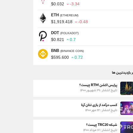
$0.032
-3.34
ETH
(ETHEREUM)
$1,919.418
-0.48
DOT
(POLKADOT)
$0.821
0.7
BNB
(BINANCE COIN)
$595.600
0.72
ر بازدیدترین ها
پرایس اکشن RTM چیست؟
تاریخ انتشار : ۲۹ شهریور ۱۴۰۰
کسب درآمد از بازی تتان آرنا
تاریخ انتشار : ۲۲ مهر ۱۴۰۰
شبکه TRC20 چیست؟
تاریخ انتشار : ۱۷ مرداد ۱۴۰۰