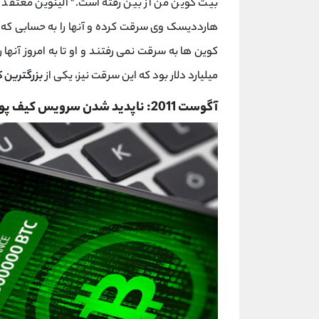
بیت کوین من از بین رفته است." آلینوین معتقد ب
هارددیسک وی سرقت کرده و آنها را به حسابی که
میلیارد دلار بود که این سرقت نیز، یکی از
بزرگترین 
آگوست 2011: ناپدید شدن سرویس کیف پول MyBitcoins از صفحه وب