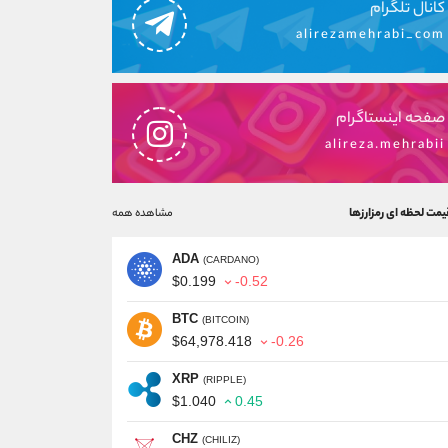
کانال تلگرام
alirezamehrabi_com
صفحه اینستاگرام
alireza.mehrabii
یمت لحظه ای رمزارزها
مشاهده همه
ADA
(CARDANO)
$0.199
-0.52
BTC
(BITCOIN)
$64,978.418
-0.26
XRP
(RIPPLE)
$1.040
0.45
CHZ
(CHILIZ)