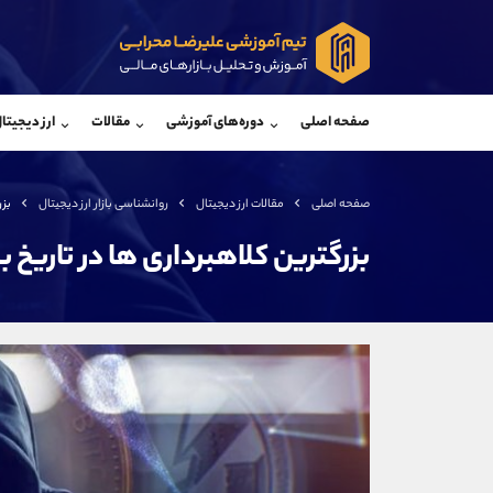
پشتیبان فروش
پشتی
(ایمان پوراسماعیلی)
صفحه اصلی
دوره‌های آموزشی
مقالات
ارز دیجیتا
موبایل
09927779040
موبایل
واتساپ
شروع گفتگو
واتساپ
تلگرام
@Armteam_admin_por
تلگرام
صفحه اصلی
مقالات ارز دیجیتال
روانشناسی بازار ارز دیجیتال
بزر
داخلی
107
داخلی
بزرگترین کلاهبرداری ها در تاریخ 
اطلاعات تماس
(دفتر فروش)
تلفن
تلفن
بدون پیش شماره
اینستاگرام
کانال تلگرام
کانال بله