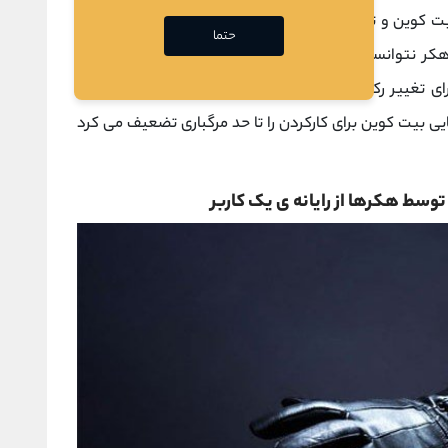
هکر یک تراکنش را با ارسال 184،467،440،737 بیت کوین و تقسیم آن بین دو آدرس انجام داد و 0.01 بیت
حتما
 هکر نتوانست با موفقیت از پس آن کار برآید. تیم
ساتوشی
ی تغییر رکورد، یک
هارد فورک
انجام دادند تا دیگر وجود
یی بیت کوین برای کارکردن را تا حد مرگباری تضعیف می کرد