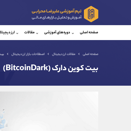
پشتیبان فروش
پشتی
(ایمان پوراسماعیلی)
صفحه اصلی
دوره‌های آموزشی
مقالات
ارز دیجیتا
موبایل
09927779040
موبایل
واتساپ
شروع گفتگو
واتساپ
تلگرام
@Armteam_admin_por
تلگرام
صفحه اصلی
مقالات ارز دیجیتال
اصطلاحات بازار ارز دیجیتال
بیت کو
داخلی
107
داخلی
بیت کوین دارک (BitcoinDark)
اطلاعات تماس
(دفتر فروش)
تلفن
تلفن
بدون پیش شماره
اینستاگرام
کانال تلگرام
کانال بله