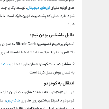
های اولیه دنیای
ارزهای دیجیتال
، توسط یک یا چند 
شود. فرد اصلی که پشت
بیت کوین دارک
‌شود.
دلایل ناشناس بودن تیم:
1. تمرکز بر حریم خصوصی:
BitcoinDark به عنوان یک پروژه متمرکز بر
ناشناس ماندن تیم توسعه ‌دهنده با فلسفه این پرو
2. مشابهت با بیت کوین:
همان ‌طور که خالق
بیت کو
به همان روش عمل کرده است.
انتقال به کومودو
کومودو با تمرکز بیشتری روی فناوری
بلاک چین
، ام