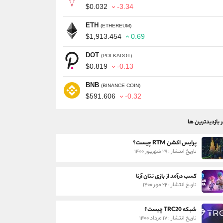
$0.032
-3.34
ETH
(ETHEREUM)
$1,913.454
0.69
DOT
(POLKADOT)
$0.819
-0.13
BNB
(BINANCE COIN)
$591.606
-0.32
ر بازدیدترین ها
پرایس اکشن RTM چیست؟
تاریخ انتشار : ۲۹ شهریور ۱۴۰۰
کسب درآمد از بازی تتان آرنا
تاریخ انتشار : ۲۲ مهر ۱۴۰۰
شبکه TRC20 چیست؟
تاریخ انتشار : ۱۷ مرداد ۱۴۰۰