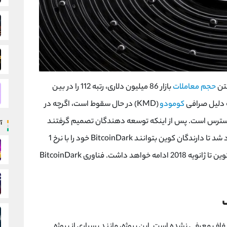
حجم معاملات
بازار 86 میلیون دلاری، رتبه 112 را در بین
کومودو
(KMD) در حال سقوط است، اگرچه در
ی بزرگ از جمله Bittrex و Poloniex در دسترس است. پس از اینکه توسعه دهندگان تصمیم گرفتند
آ
سالانه ایجاد شد تا دارندگان کوین بتوانند BitcoinDark خود را با نرخ 1
BTCD به ازای 50 KMD انتقال دهند. این مبادله کوین تا ژانویه 2018 ادامه خواهد داشت. فناوری BitcoinDark
Bitco به طور دقیق و شفاف معرفی نشده است. این پروژه، مانند بسیاری از پروژه‌