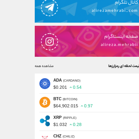
کانال تلگرام
alirezamehrabi_com
صفحه اینستاگرام
alireza.mehrabii
یمت لحظه ای رمزارزها
مشاهده همه
ADA
(CARDANO)
$0.201
0.54
BTC
(BITCOIN)
$64,902.015
0.97
XRP
(RIPPLE)
$1.032
0.28
CHZ
(CHILIZ)