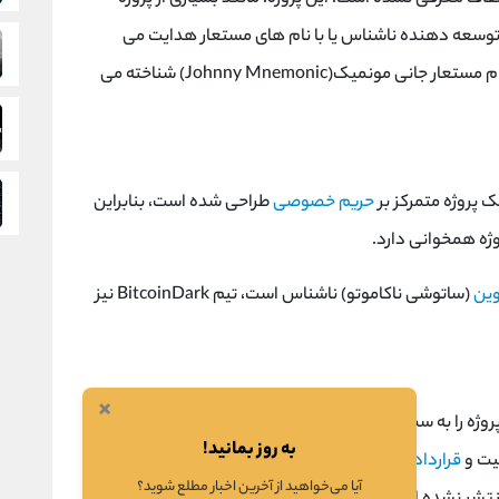
توسعه‌ دهنده ناشناس یا با نام ‌های مستعار هدایت می‌
است، با نام مستعار جانی مونمیک(Johnny Mnemonic) شناخته می
حریم خصوصی
طراحی شده است، بنابراین
ژه همخوانی دارد.
ین
(ساتوشی ناکاموتو) ناشناس است، تیم BitcoinDark نیز
×
در سال ۲۰۱۷، توسعه‌ دهنده ‌های بیت کوین دارک پروژه را به سمت کومودو (Komodo) هدایت کردند. تیم
به روز بمانید!
نیت و
قراردادهای هوشمند
کار کرد. با این حال، جزئیات زیادی
آیا می‌خواهید از آخرین اخبار مطلع شوید؟