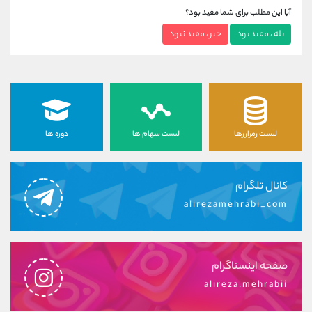
آیا این مطلب برای شما مفید بود؟
بله ، مفید بود
خیر ، مفید نبود
لیست رمزارزها
لیست سهام ها
دوره ها
کانال تلگرام
alirezamehrabi_com
صفحه اینستاگرام
alireza.mehrabii