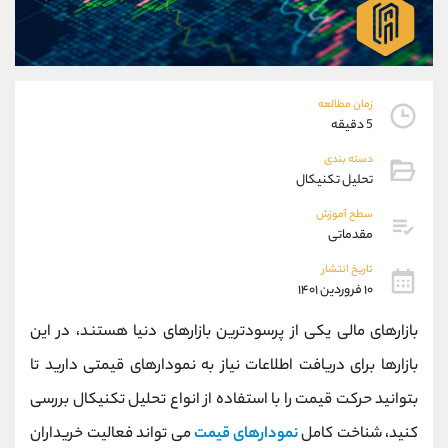
موبایل
09101364784
واتساپ
شروع گفتگو
تلگرام
@Armteam_admin_104
داخلی
104
زمان مطالعه
5 دقیقه
پشتیبان فروش
(ایمان پوراسماعیلی)
دسته بندی
موبایل
09927779040
تحلیل تکنیکال
واتساپ
شروع گفتگو
سطح آموزش
تلگرام
@Armteam_admin_por
مقدماتی
داخلی
107
تاریخ انتشار
۱۰ فروردین ۱۴۰۱
اطلاعات تماس
(دفتر فروش)
بازارهای مالی یکی از پرسودترین بازارهای دنیا هستند، در این
تلفن
021-22021030
تلفن
021-22021040
بازارها برای دریافت اطلاعات نیاز به نمودارهای قیمتی دارید تا
بدون پیش شماره
90001030
بتوانید حرکت قیمت را با استفاده از انواع تحلیل تکنیکال بررسی
اینستاگرام
@alireza.mehrabii
کانال تلگرام
@alirezamehrabi_com
کنید، شناخت کامل
نمودارهای قیمت
می تواند فعالیت خریداران