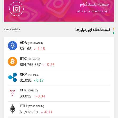
صفحه اینستاگرام
alireza.mehrabii
قیمت لحظه ای رمزارزها
مشاهده همه
ADA
(CARDANO)
$0.198
-1.15
BTC
(BITCOIN)
$64,765.857
-0.26
XRP
(RIPPLE)
$1.038
0.17
CHZ
(CHILIZ)
$0.032
-3.34
ETH
(ETHEREUM)
$1,913.391
-0.11