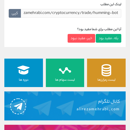
لینک این مطلب
کپی
آیا این مطلب برای شما مفید بود؟
بله ، مفید بود
خیر ، مفید نبود
لیست رمزارزها
لیست سهام ها
دوره ها
کانال تلگرام
alirezamehrabi_com