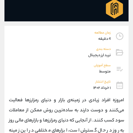
موبایل
09927779040
واتساپ
شروع گفتگو
تلگرام
@Armteam_admin_por
داخلی
107
زمان مطالعه
4 دقیقه
پشتیبان فروش
(محسن یزدی)
دسته بندی
موبایل
09304891085
ترید ارز دیجیتال
واتساپ
شروع گفتگو
تلگرام
@Armteam_admin_103
سطح آموزش
متوسط
داخلی
103
تاریخ انتشار
۱ خرداد ۱۴۰۲
اطلاعات تماس
(دفتر فروش)
تلفن
021-22021030
امروزه افراد زیادی در زمینه‌ی بازار و دنیای رمزارزها فعالیت
تلفن
021-22021040
می‌کنند و دوست دارند به ساده‌ترین روش ممکن از معاملات
بدون پیش شماره
90001030
سود کسب کنند. از آنجایی که دنیای رمزارزها و بازارهای مالی روز
اینستاگرام
@alireza.mehrabii
کانال تلگرام
@alirezamehrabi_com
به روز در حال گسترش است، ابزارهای مختلفی در این زمینه