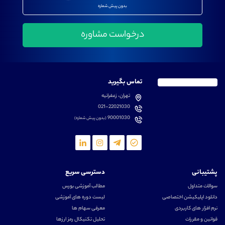
بدون پیش شماره
تماس بگیرید
تهران، زعفرانیه
021-22021030
90001030
(بدون پیش شماره)
پشتیبانی
دسترسی سریع
سوالات متداول
مطالب آموزشی بورس
دانلود اپلیکیشن اختصاصی
لیست دوره های آموزشی
نرم افزار های کاربردی
معرفی سهام ها
قوانین و مقررات
تحلیل تکنیکال رمز ارزها