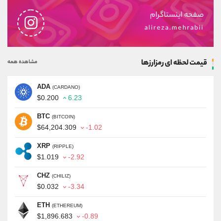
صفحه اینستاگرام
alireza.mehrabii
قیمت لحظه ای رمزارزها
مشاهده همه
ADA
(CARDANO)
$0.200
6.23
BTC
(BITCOIN)
$64,204.309
-1.02
XRP
(RIPPLE)
$1.019
-2.92
CHZ
(CHILIZ)
$0.032
-3.34
ETH
(ETHEREUM)
$1,896.683
-0.89