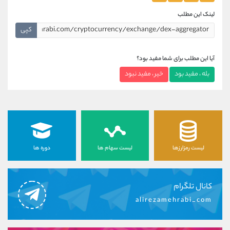
لینک این مطلب
کپی
آیا این مطلب برای شما مفید بود؟
بله ، مفید بود
خیر ، مفید نبود
لیست رمزارزها
لیست سهام ها
دوره ها
کانال تلگرام
alirezamehrabi_com