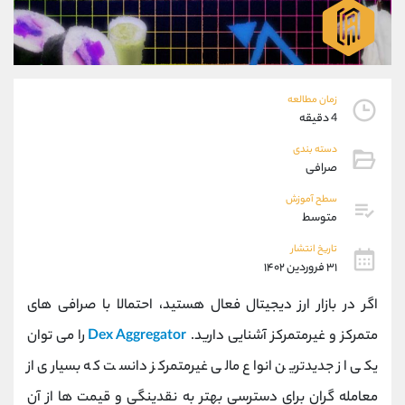
موبایل
09927779040
واتساپ
شروع گفتگو
تلگرام
@Armteam_admin_por
داخلی
107
زمان مطالعه
4 دقیقه
پشتیبان فروش
(فائزه تهرانی)
دسته بندی
موبایل
09101364784
صرافی
واتساپ
شروع گفتگو
تلگرام
@Armteam_admin_104
سطح آموزش
متوسط
داخلی
104
تاریخ انتشار
۳۱ فروردین ۱۴۰۲
اطلاعات تماس
(دفتر فروش)
تلفن
021-22021030
اگر در بازار ارز دیجیتال فعال هستید، احتمالا با صرافی های
تلفن
021-22021040
متمرکز و غیرمتمرکز آشنایی دارید.
Dex Aggregator
را می توان
بدون پیش شماره
90001030
یکی از جدیدترین انواع مالی غیرمتمرکز دانست که بسیاری از
اینستاگرام
@alireza.mehrabii
کانال تلگرام
@alirezamehrabi_com
معامله گران برای دسترسی بهتر به نقدینگی و قیمت ها از آن