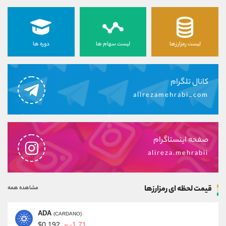
لیست رمزارزها
لیست سهام ها
دوره ها
کانال تلگرام
alirezamehrabi_com
صفحه اینستاگرام
alireza.mehrabii
قیمت لحظه ای رمزارزها
مشاهده همه
ADA
(CARDANO)
$0.192
-1.71