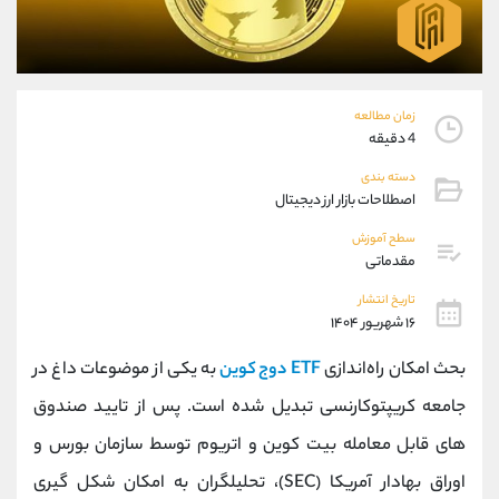
موبایل
09927779040
واتساپ
شروع گفتگو
تلگرام
@Armteam_admin_por
داخلی
107
زمان مطالعه
4 دقیقه
پشتیبان فروش
(فائزه تهرانی)
دسته بندی
موبایل
09101364784
اصطلاحات بازار ارز دیجیتال
واتساپ
شروع گفتگو
سطح آموزش
تلگرام
@Armteam_admin_104
مقدماتی
داخلی
104
تاریخ انتشار
۱۶ شهریور ۱۴۰۴
اطلاعات تماس
(دفتر فروش)
بحث امکان راه‌اندازی
ETF دوج کوین
به یکی از موضوعات داغ در
تلفن
021-22021030
تلفن
021-22021040
جامعه کریپتوکارنسی تبدیل شده است. پس از تایید صندوق
بدون پیش شماره
90001030
‌های قابل معامله بیت ‌کوین و اتریوم توسط سازمان بورس و
اینستاگرام
@alireza.mehrabii
کانال تلگرام
@alirezamehrabi_com
اوراق بهادار آمریکا (SEC)، تحلیلگران به امکان شکل‌ گیری