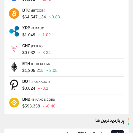
BTC
(BITCOIN)
$64,547.134
0.83
XRP
(RIPPLE)
$1.049
-1.02
CHZ
(CHILIZ)
$0.032
-3.34
ETH
(ETHEREUM)
$1,905.215
2.05
DOT
(POLKADOT)
$0.824
-3.1
BNB
(BINANCE COIN)
$593.358
-0.46
پر بازدیدترین ها