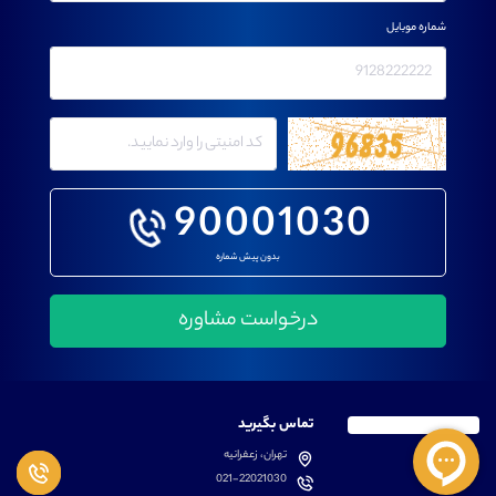
شماره موبایل
90001030
بدون پیش شماره
تماس بگیرید
تهران، زعفرانیه
021-22021030