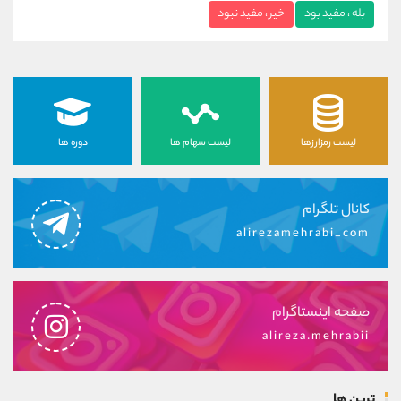
بله ، مفید بود
خیر ، مفید نبود
لیست رمزارزها
لیست سهام ها
دوره ها
کانال تلگرام
alirezamehrabi_com
صفحه اینستاگرام
alireza.mehrabii
ترین ها