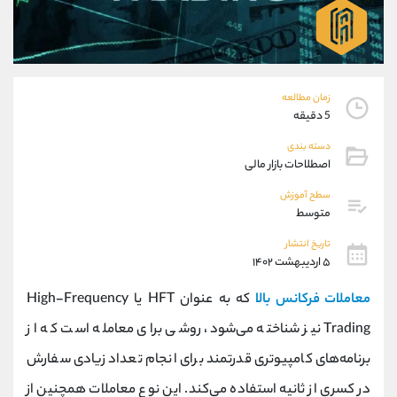
موبایل
09304891085
واتساپ
شروع گفتگو
تلگرام
@Armteam_admin_103
داخلی
103
زمان مطالعه
5 دقیقه
پشتیبان فروش
(فائزه تهرانی)
دسته بندی
موبایل
09101364784
اصطلاحات بازار مالی
واتساپ
شروع گفتگو
تلگرام
@Armteam_admin_104
سطح آموزش
متوسط
داخلی
104
تاریخ انتشار
۵ اردیبهشت ۱۴۰۲
اطلاعات تماس
(دفتر فروش)
تلفن
021-22021030
معاملات فرکانس بالا
که به عنوان HFT یا High-Frequency
تلفن
021-22021040
Trading نیز شناخته می‌شود، روشی برای معامله است که از
بدون پیش شماره
90001030
برنامه‌های کامپیوتری قدرتمند برای انجام تعداد زیادی سفارش
اینستاگرام
@alireza.mehrabii
کانال تلگرام
@alirezamehrabi_com
در کسری از ثانیه استفاده می‌کند. این نوع معاملات همچنین از