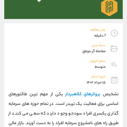
موبایل
09194198792
واتساپ
شروع گفتگو
تلگرام
@Armteam_admin_33
داخلی
118
زمان مطالعه
7 دقیقه
پشتیبان فروش
(محسن یزدی)
دسته بندی
موبایل
09304891085
معامله گر موفق
واتساپ
شروع گفتگو
سطح آموزش
تلگرام
@Armteam_admin_103
متوسط
داخلی
103
تاریخ انتشار
۱۵ مرداد ۱۴۰۲
اطلاعات تماس
(دفتر فروش)
تشخیص
بروکرهای کلاهبردار
یکی از مهم ترین فاکتورهای
تلفن
021-22021030
تلفن
021-22021040
اساسی برای فعالیت یک تریدر است. در تمام حوزه های سرمایه
بدون پیش شماره
90001030
گذاری یکسری افراد سودجو وجود دارند که سعی می کنند از
اینستاگرام
@alireza.mehrabii
کانال تلگرام
@alirezamehrabi_com
طریق راه های نامشروع سرمایه افراد را به دست آورند. بازار مالی