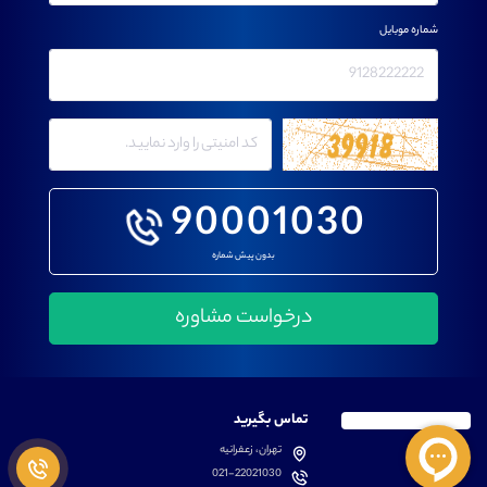
شماره موبایل
90001030
بدون پیش شماره
تماس بگیرید
تهران، زعفرانیه
021-22021030