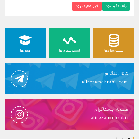
بله ، مفید بود
خیر ، مفید نبود
لیست رمزارزها
لیست سهام ها
دوره ها
کانال تلگرام
alirezamehrabi_com
صفحه اینستاگرام
alireza.mehrabii