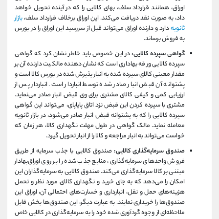
اوراق، همانند قرارداد سلف، بهای کالایی را که در آینده تحویل خواهد
داد، به صورت نقد دریافت می‌کند. این اوراق برخلاف قرارداد سلف،
بازار
ثانویه
دارد و دارنده اوراق می‌تواند قبل از سررسید این اوراق را در بورس
به فروش برساند.
گواهی سپرده کالایی:
در این خصوص باید خاطر نشان کرد که گواهی
سپرده کالایی ورقه بهاداری است که نشان دهنده مالکیت دارنده آن بر
مقدار معینی کالای سپرده شده به انبار پذیرش شده در بورس کالا است و
پشتوانه آن قبض انبار صادر شده توسط انباردار است. انباردار پس از
ارزیابی کمی و کیفی کالای مشتری برای وی قبض انبار صادر می‌نماید.
مشتری با سپرده کردن این قبض نزد اتاق پایاپای، می‌تواند این گواهی
سپرده کالایی را که به پشتوانه قبض انبار صادر می‌شود، در بازار ثانویه
معامله نماید. مالک گواهی در طول مهلت نگهداری کالا، هر زمان که
خواست می‌تواند به انبار مراجعه و کالا را از انبار تحویل گیرد.
صندوق سرمایه‌گذاری کالایی:
صندوق کالایی با جذب سرمایه از طریق
فروش واحدهای سرمایه‌گذاری، منابع جذب شده را بر روی اوراق‌بهادار
مبتنی بر کالا سرمایه‌گذاری می‌کند. صندوق کالایی به سرمایه‌گذاران این
امکان را می‌دهد که به جای خرید و نگهداری کالای مورد نظر و تحمل
هزینه‌های حمل و نقل، انبارداری و خسارت‌های احتمالی آن، اوراق این
صندوق‌ها را خریداری نمایند. به عبارت دیگر، این صندوق‌ها بخش قابل
ملاحظه‌ای از وجوه گردآوری شده خود را به سرمایه‌گذاری در کالایی خاص