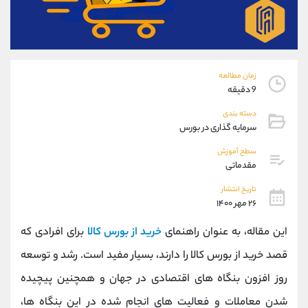
موبایل
09194198792
واتساپ
شروع گفتگو
تلگرام
@Armteam_admin_33
داخلی
118
زمان مطالعه
9 دقیقه
پشتیبان فروش
(ایمان پوراسماعیلی)
دسته بندی
موبایل
09927779040
سرمایه گذاری در بورس
واتساپ
شروع گفتگو
تلگرام
@Armteam_admin_por
سطح آموزش
مقدماتی
داخلی
107
تاریخ انتشار
۲۶ مهر ۱۴۰۰
اطلاعات تماس
(دفتر فروش)
تلفن
021-22021030
این مقاله، به عنوان راهنمای
خرید از بورس کالا
برای افرادی که
تلفن
021-22021040
قصد خرید از بورس کالا را دارند، بسیار مفید است. رشد و توسعه
بدون پیش شماره
90001030
روز افزون بنگاه های اقتصادی در جهان و همچنین پیچیده
اینستاگرام
@alireza.mehrabii
کانال تلگرام
@alirezamehrabi_com
شدن معاملات و فعالیت های انجام شده در این بنگاه ها،