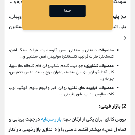
سودکاستیک، ارتوزایلن، منواتیل گلایکول، اسیداستیک، اوره و...
حتما
ب)
پلیمری:
پلی اتیلن سنگین، پلی ویتیل کلراید، پلی پروپیلن،
پلی اتیلن ترفتالات، پلی اتیلن سبک، پلی پروپیلن، پلی استایرن
و...
محصولات صنعتی و معدنی:
مس، آلومینیوم، فولاد، سنگ آهن،
کنستانتره فلزات گرانبها، کنستانتره مولییدن، آهن اسفنجی و....
محصولات کشاورزی:
جو، ذرت، گندم، شکر، روغن خام، کنجاله ها( سویا،
کلزا، آفتابگردان و...)، مرغ منجمد، زعفران، برنج، پسته، عدس، تخم مرغ،
جوجه و...
محصولات فرآورده های نفتی:
روغن، قیر، وکیوم باتوم، گوگرد، لوب
کات، سلاپس واکس، عایق رطوبتی و...
2) بازار فرعی:
بورس کالای ایران یکی از ارکان مهم
بازار سرمایه
در جهت پویایی و
تعامل هرچه بیشتر اقتصاد ملی با راه اندازی بازار فرعی در کنار