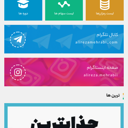
لیست رمزارزها
لیست سهام ها
دوره ها
کانال تلگرام
alirezamehrabi_com
صفحه اینستاگرام
alireza.mehrabii
ترین ها