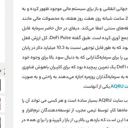
 عنوان یک جایگزین جهانی انقلابی و باز برای سیستم مالی موجود ظهور کرده و به
همه کاربران متصل به اینترنت دسترسی رایگان، 24 ساعت شبانه روز، هفت روز هفته، به محصولات مالی مانند
سطه‌های سنتی اعطا می‌کند. دیفای در حال حاضر سرمایه قابل
توجهی در برنامه های مختلف مبتنی بر بلاک چین جمع آوری کرده است. طبق گفته DeFi Pulse، کل ارزش قفل
شده در پایان سال 2021 نزدیک به 100 میلیارد دلار بود که به طور قابل توجهی نسبت به 10.3 میلیارد دلار در پایان
جذابی را برای سرمایه‌گذارانی که به دنبال سود بالا برای وجوه خود
هستند ارائه می‌کند اما تا همین اواخر، دسترسی به DeFi یک تمرین پیچیده بود که برای کاربران باهوش فناوری
پ
ه به سرمایه‌گذاران روزمره اجازه می‌دهند به راحتی و به صورت
AQ
یکی از آنهاست.
اکنون کسب سود در دارایی های دیجیتال شما با وب سایت AQRU بسیار ساده است و هر کسی می تواند آن را
ندازی وب سایت Aqru نقطه اوج ماه‌ها کار، توسط تیمی مجرب از توسعه‌دهندگان نرم‌افزار و
ین است که بازدهی بالایی از بازار کریپتو را برای همه در