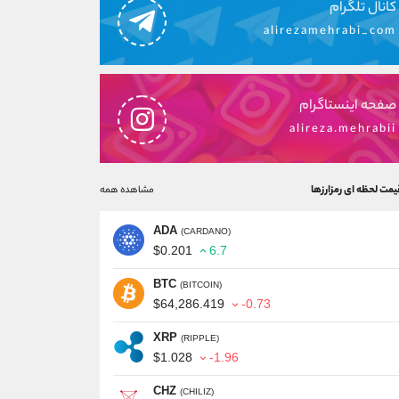
کانال تلگرام
alirezamehrabi_com
صفحه اینستاگرام
alireza.mehrabii
یمت لحظه ای رمزارزها
مشاهده همه
ADA
(CARDANO)
$0.201
6.7
BTC
(BITCOIN)
$64,286.419
-0.73
XRP
(RIPPLE)
$1.028
-1.96
CHZ
(CHILIZ)