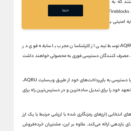
د که به آنها امکان دسترسی به سود ارز دیجیتالشان را
حتما
می‌دهد. زیرساخت کیف پول پلتفرم AQRU توسط Fireblocks ایمن شده است، فناوری مشابهی که بیش از 70
ه امنیتی بیشتری را برای محافظت از سرمایه سرمایه گذاران
گزینه‌های سرمایه‌گذاری در دسترس مشتریان AQRU توسط تیمی از کارشناسان مجرب با سابقه قوی در
ست. مصرف کنندگان دسترسی فوری به محصولی خواهند داشت
مفتخر است که می تواند نه تنها با دسترسی به بازپرداخت‌های خود از طریق وب‌سایت AQRU،
لکه با راه اندازی برنامه‌هایی برای iOS و Android تعهد خود را برای تبدیل ساده‌ترین و در دسترس‌ترین راه برای
ای انتخابی (ارزهای رمزنگاری شده با ارزشی مرتبط با یک ارز
 دای بازدهی ارائه می‌کند. علاوه بر این، مشتریان خرده‌فروش