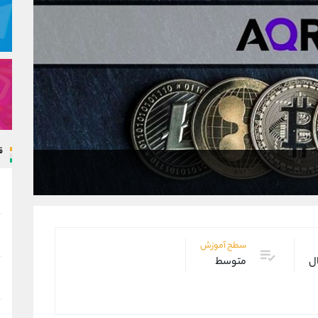
ق
سطح آموزش
ال
متوسط