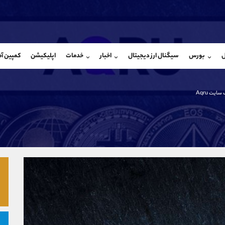
بان فروش
پشتیبان فروش
(یوسف فرخنده)
(ایمان پوراسماعیلی)
ل
بورس
سیگنال ارز دیجیتال
اخبار
خدمات
اپلیکیشن
کمپین آ
09194198792
موبایل
9927779040
شروع گفتگو
واتساپ
شروع گفتگ
@Armteam_admin_33
تلگرام
Armteam_admin_por
ایت Aqru
118
داخلی
07