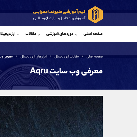
پشتیبان فروش
پشتی
(محسن یزدی)
صفحه اصلی
دوره‌های آموزشی
مقالات
ارز دیجیتا
موبایل
09304891085
موبایل
واتساپ
شروع گفتگو
واتساپ
تلگرام
@Armteam_admin_103
تلگرام
صفحه اصلی
مقالات ارز دیجیتال
ابزارهای ارز دیجیتال
معرفی وب س
داخلی
103
داخلی
معرفی وب سایت Aqru
اطلاعات تماس
(دفتر فروش)
تلفن
تلفن
بدون پیش شماره
اینستاگرام
کانال تلگرام
کانال بله