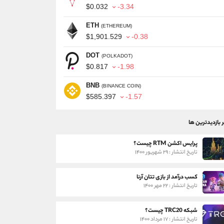
$0.032
-3.34
ETH
(ETHEREUM)
$1,901.529
-0.38
DOT
(POLKADOT)
$0.817
-1.98
BNB
(BINANCE COIN)
$585.397
-1.57
ر بازدیدترین ها
پرایس اکشن RTM چیست؟
تاریخ انتشار : ۲۹ شهریور ۱۴۰۰
کسب درآمد از بازی تتان آرنا
تاریخ انتشار : ۲۲ مهر ۱۴۰۰
شبکه TRC20 چیست؟
تاریخ انتشار : ۱۷ مرداد ۱۴۰۰