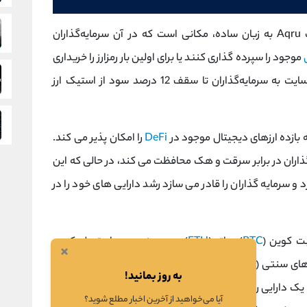
این شرکت در سال 2019 تأسیس شد. وب سایت Aqru به زبان ساده، مکانی است که در آن سرمایه‌گذاران
موجود را سپرده گذاری کنند یا برای اولین بار رمزارز را خریداری
کرده و فوراً شروع به کسب سود کنند. این وب سایت به سرمایه‌گذاران تا سقف 12 درصد سود از استیک ارز
بازده ارزهای دیجیتال موجود در
DeFi
را امکان پذیر می کند.
ه AQRU از وجوه سرمایه گذاران در برابر سرقت و هک محافظت می کند، در حالی که این
د و سرمایه گذاران را قادر می سازد رشد دارایی های خود را در
ت کوین (
BTC
) و اتر (
ETH
) و همچنین سه استیبل کوین
×
زهای سنتی (
فیات
) گره خورده و ثبات ارزش را ارائه می دهند.
به روز بمانید!
کیف پول
امن خود تبدیل کنند،
آیا می‌خواهید از آخرین اخبار مطلع شوید؟