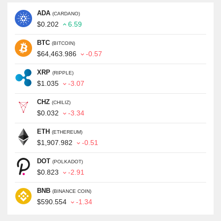
ADA
(CARDANO)
$0.202
6.59
BTC
(BITCOIN)
$64,463.986
-0.57
XRP
(RIPPLE)
$1.035
-3.07
CHZ
(CHILIZ)
$0.032
-3.34
ETH
(ETHEREUM)
$1,907.982
-0.51
DOT
(POLKADOT)
$0.823
-2.91
BNB
(BINANCE COIN)
$590.554
-1.34