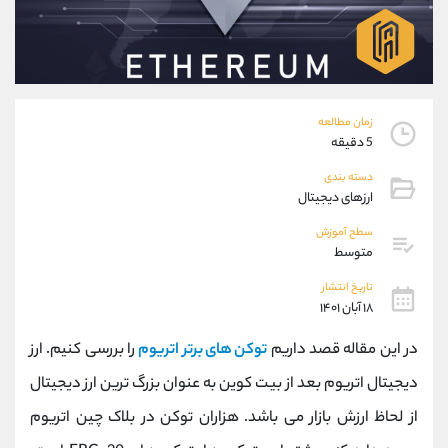
موبایل
09101364784
واتساپ
شروع گفتگو
تلگرام
@Armteam_admin_104
داخلی
104
زمان مطالعه
پشتیبان فروش
(ایمان پوراسماعیلی)
5 دقیقه
موبایل
09927779040
دسته بندی
واتساپ
شروع گفتگو
ارزهای دیجیتال
تلگرام
@Armteam_admin_por
سطح آموزش
داخلی
107
متوسط
تاریخ انتشار
اطلاعات تماس
(دفتر فروش)
۱۸ آبان ۱۴۰۱
تلفن
021-22021030
در این مقاله قصد داریم
توکن های برتر اتریوم
را بررسی کنیم. ارز
تلفن
021-22021040
بدون پیش شماره
90001030
دیجیتال اتریوم بعد از بیت کوین به عنوان بزرگ ترین ارز دیجیتال
اینستاگرام
@alireza.mehrabii
از لحاظ ارزش بازار می باشد. هزاران توکن در بلاک چین اتریوم
کانال تلگرام
@alirezamehrabi_com