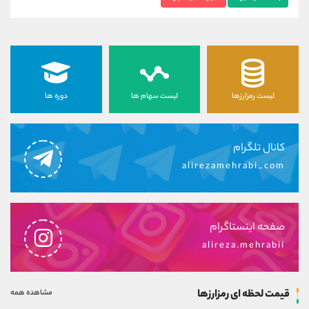
لیست رمزارزها
لیست سهام ها
دوره ها
کانال تلگرام
alirezamehrabi_com
صفحه اینستاگرام
alireza.mehrabii
قیمت لحظه ای رمزارزها
مشاهده همه