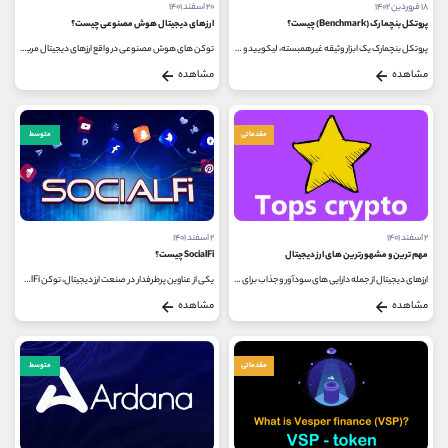
۱۸ فروردین ۱۴۰۲
۲۰ اسفند ۱۴۰۱
پروتکل بنچمارک (Benchmark) چیست؟
ارزهای دیجیتال هوش مصنوعی چیست؟
پروتکل بنچمارک یک ابزار وثیقه غیرهمبسته، لیکویید و VIX است. این پروتکل یک ابزار وثیقه مبتنی بر قوانین و کشش عرضه است که عرضه...
توکن های هوش مصنوعی در واقع ارزهای دیجیتال مربوط به پروژه های بلاک چین مبتنی بر AI می باشند. پروژه‌های رمزنگاری هوش مصنوعی...
مشاهده
مشاهده
مقدماتی
متوسط
۲ اسفند ۱۴۰۱
۲ اسفند ۱۴۰۱
مهم ترین و مشهورترین های ارز دیجیتال
SocialFi چیست؟
ارزهای دیجیتال از جمله دارایی های سودآور و جذاب برای سرمایه گذاران هستند، به همین دلیل اطلاع از وضعیت این ارزهای دیجیتال برای...
یکی از عناوین پرطرفدار در صنعت ارز دیجیتال، توکن SocialFi بوده که به طور مداوم در حال رشد و شکوفایی است. بعد از سال 2020 دیفای به صورت...
مشاهده
مشاهده
مقدماتی
متوسط