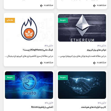
مشاهده
مشاهده
متوسط
مقدماتی
۱۸ آبان ۱۴۰۱
۱۰ آبان ۱۴۰۱
توکن های برتر اتریوم
کینگ مانی(KingMoney) چیست؟
در این مقاله قصد داریم توکن های برتر اتریوم را بررسی کنیم. ارز دیجیتال اتریوم بعد از بیت کوین به عنوان بزرگ ترین ارز دیجیتال...
در این مقاله از سری کلاهبرداری های کریپتو، ارز دیجیتال کینگ مانی با نماد KIM بررسی شده است. این ارز دیجیتال به دلیل قیمت بالا...
مشاهده
مشاهده
متوسط
متوسط
۷ آبان ۱۴۰۱
۴ آبان ۱۴۰۱
کاربرد قراردادهای هوشمند
آشنایی با پلتفرم Revuto