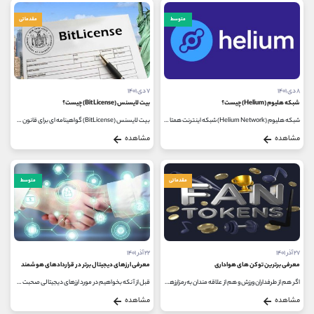
متوسط
مقدماتی
۸ دی ۱۴۰۱
۷ دی ۱۴۰۱
شبکه هلیوم (Helium) چیست؟
بیت لایسنس (BitLicense) چیست؟
شبکه هلیوم (Helium Network) شبکه اینترنت همتا به همتا یا (p2p) است. هدف اصلی و مهم هلیوم گسترش IoT در سراسر جهان و شناسایی نقص در زیرساخت...
بیت لایسنس (BitLicense) گواهینامه ای‌ برای قانون گذاری در رابطه با ارزهای دیجیتال، با هدف کاهش خطرات و ریسک های جا به جایی و استیک...
مشاهده
مشاهده
مقدماتی
متوسط
۲۷ آذر ۱۴۰۱
۲۲ آذر ۱۴۰۱
معرفی برترین توکن های هواداری
معرفی ارزهای دیجیتال برتر در قراردادهای هوشمند
اگر هم از طرفداران ورزش و هم از علاقه مندان به رمزارزها هستید، «توکن های هواداری» می تواند برای شما جذاب باشد. به طور...
قبل از آنکه بخواهیم در مورد ارزهای دیجیتالی صحبت کنیم که در زمینه قراردادهای هوشمند برتر بوده، بهتر است در ابتدا در مورد نحوه...
مشاهده
مشاهده