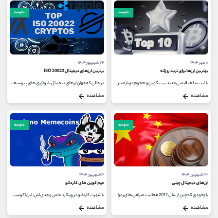
متوسط
متوسط
۸ مهر ۱۴۰۴
۲۴ شهریور ۱۴۰۴
بهترین ارزها برای ترید روزانه
برترین ارزهای دیجیتال ISO 20022
با ثبت سقف قیمتی جدید بیت‌ کوین و هجوم دوباره سرمایه ‌گذاران به بازار، نگاه ‌ها به سوی آلت‌ کوین ‌ها و آغاز احتمالی...
در حالی که جهان ارزهای دیجیتال با نوآوری ‌های پیوسته در حوزه پرداخت ‌های غیرمتمرکز و سیستم ‌های مالی DeFi در حال تحول...
مشاهده
مشاهده
متوسط
متوسط
۲۳ شهریور ۱۴۰۴
۱۲ شهریور ۱۴۰۴
ارزهای دیجیتال چینی
میم کوین های کاردانو
با وجودی که چین از سال 2017 فعالیت صرافی ‌های رمزارز را ممنوع و عملا معاملات بیت‌ کوین را متوقف کرد اما صنعت بلاک‌ چین...
با شهرت کاردانو در رویکرد علمی و جدی ‌اش، این اکوسیستم به تدریج به بستری جذاب برای میم کوین ‌ها تبدیل شده است. پروژه ‌های...
مشاهده
مشاهده