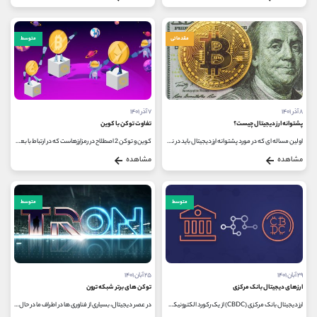
مقدماتی
متوسط
۸ آذر ۱۴۰۱
۷ آذر ۱۴۰۱
پشتوانه ارز دیجیتال چیست؟
تفاوت توکن با کوین
اولین مساله ای که در مورد پشتوانه ارز دیجیتال باید در نظر گرفت این است که ارزهای دیجیتال همچون بیت کوین غیر قابل رویت هستند...
کوین و توکن 2 اصطلاح در رمزارزهاست که در ارتباط با بعضی از مسائل شباهت و در بعضی از مسائل هم تفاوت هایی دارند، بزرگ ترین تفاوت...
مشاهده
مشاهده
متوسط
متوسط
۲۹ آبان ۱۴۰۱
۲۵ آبان ۱۴۰۱
ارزهای دیجیتال بانک مرکزی
توکن های برتر شبکه ترون
ارز دیجیتال بانک مرکزی (CBDC) از یک رکورد الکترونیکی یا توکن دیجیتال برای نشان دادن شکل مجازی ارز فیات یک کشور (یا منطقه) خاص استفاده...
در عصر دیجیتال، بسیاری از فناوری ها در اطراف ما در حال تکامل هستند و هرگز در توسعه محصولات نوآورانه شکست نخورده اند. در حال...