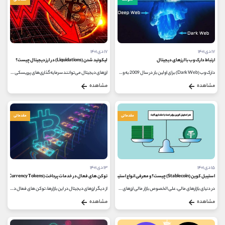
متوسط
مقدماتی
۱۷ دی ۱۴۰۱
۱۷ دی ۱۴۰۱
ارتباط دارک وب با ارزهای دیجیتال
لیکوئید شدن (Liquidations) در ارز دیجیتال چیست؟
دارک وب (Dark Web) برای اولین بار در سال 2009 به وجود آمد و به آن بخشی از اینترنت گفته می شود که از طریق موتورهای جست و جوی وب سنتی،...
ارزهای دیجیتال می‌توانند سرمایه‌گذاری‌های پرریسکی باشند، به طوری که برخی از سکه‌ها نوسانات شدید قیمت را نشان می‌دهند...
مشاهده
مشاهده
مقدماتی
مقدماتی
۱۵ دی ۱۴۰۱
۱۳ دی ۱۴۰۱
استیبل کوین (Stablecoin) چیست؟ و معرفی انواع استیبل کوین
توکن های فعال در خدمات پرداخت (Currency Tokens)
در دنیای بازارهای مالی، علی الخصوص بازار مالی ارزهای دیجیتال (کریپتو کارنسی - cryptocurrency) پادشاه رمزارزها یعنی بیت کوین پیشتاز...
از دیگر ارزهای دیجیتال در این بازارها، توکن های فعال در خدمات پرداخت است که در راستای حل مشکلات مالی ارزهای دیجیتال ایجاد...
مشاهده
مشاهده