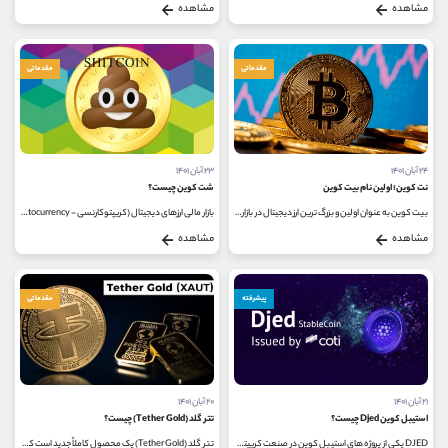
مشاهده
مشاهده
مقدماتی
مقدماتی
۲۴ آبان ۱۴۰۱
۲۳ آبان ۱۴۰۱
نت کوین؛ اولین نام بیت کوین
شت کوین چیست؟
بیت کوین به عنوان اولین و بزرگ ترین ارز دیجیتال در بازار کریپتوکارنسی همواره رازهایی را در دل خود دارد که برخی از آنها اشکار...
بازار مالی ارزهای دیجیتال (کریپتوکارنسی - cryptocurrency) توانسته بیش از چند هزار رمزارز را برای معامله به کاربران خود معرفی کند،...
مشاهده
مشاهده
پیشرفته
مقدماتی
۲۱ آبان ۱۴۰۱
۲۰ آبان ۱۴۰۱
استیبل کوین Djed چیست؟
تتر گلد (Tether Gold) چیست؟
DJED یکی از پروژه های استیبل کوین در صنعت کریپتوکارنسی بوده که هنوز عرضه نشده است. DJED یک استیبل کوین الگوریتمی است که توسط توسعه...
تتر گلد (Tether Gold) یک محصول کاملاً جدید است که توسط تتر منتشر شده است. ایده پشت تتر گلد (با توکن XAUT) داشتن یک ارز دیجیتال با پشتوانه...