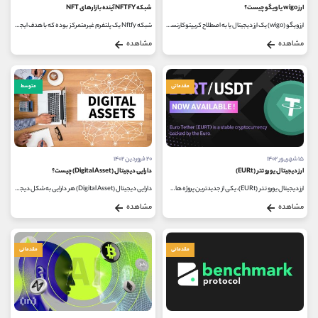
ارز wigo یا ویگو چیست؟
شبکه NFTFY آینده بازارهای NFT
ارز ویگو (wigo) یک ارز دیجیتال یا به اصطلاح کریپتوکارنسی است که در سال ۲۰۲۱ به بازار عرضه شد. این ارز دیجیتال بر اساس فناوری بلاک...
شبکه Nftfy یک پلتفرم غیرمتمرکز بوده که با هدف ایجاد انقلابی در بازار NFT ایجاد شده است. از آنجایی که NFTها یکی از ترندهای داغ سال...
مشاهده
مشاهده
مقدماتی
متوسط
۱۵ شهریور ۱۴۰۲
۲۰ فروردین ۱۴۰۲
ارز دیجیتال یورو تتر (EURt)
دارایی دیجیتال (Digital Asset) چیست؟
ارز دیجیتال یورو تتر (EURt)، یکی از جدیدترین پروژه های تتر، صادرکننده سومین ارز دیجیتال بزرگ جهان (USDT) است. مهمترین هدف این شرکت،...
دارایی دیجیتال (Digital Asset) هر دارایی به شکل دیجیتال است که دارای ارزش و همچنین دارای مالکیت است. دارایی دیجیتال می تواند به عنوان...
مشاهده
مشاهده
مقدماتی
مقدماتی