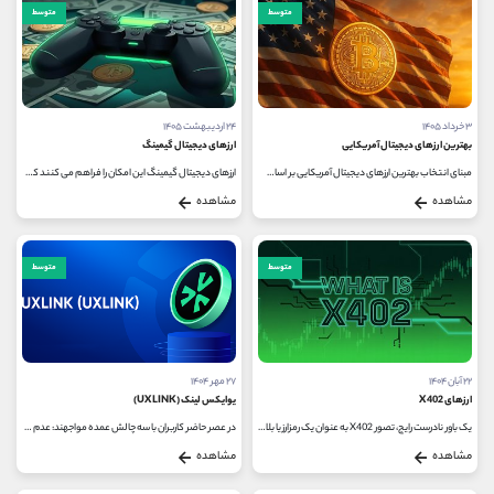
کانال بله
@alirezamehrabi_official
متوسط
متوسط
۳ خرداد ۱۴۰۵
۲۴ اردیبهشت ۱۴۰۵
بهترین ارزهای دیجیتال آمریکایی
ارزهای دیجیتال گیمینگ
مبنای انتخاب بهترین ارزهای دیجیتال آمریکایی بر اساس عواملی مانند محل استقرار تیم توسعه، موقعیت دفتر مرکزی و کشور ثبت شرکت...
ارزهای دیجیتال گیمینگ این امکان را فراهم می ‌کنند که تجربه بازی فقط سرگرمی نباشد، بلکه به خلق داستان ‌های تعاملی و جهان‌...
مشاهده
مشاهده
متوسط
متوسط
۲۲ آبان ۱۴۰۴
۲۷ مهر ۱۴۰۴
ارزهای X402
یو‌ایکس لینک (UXLINK)
یک باور نادرست رایج، تصور X402 به عنوان یک رمزارز یا بلاک ‌چین مستقل است؛ در حالی که این فناوری در واقع یک «پروتکل پرداخت»...
در عصر حاضر کاربران با سه چالش عمده مواجهند: عدم شفافیت در مالکیت داده ‌ها، بی ‌اعتمادی در فضای مجازی و نابرابری اقتصادی...
مشاهده
مشاهده