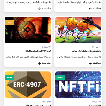
نیک سابو کسی بود که برای اولین بار ایده قراردادهای هوشمند را بیان کرد، در واقع خود سابو به منظور جلوگیری از فساد و خطاهای انسانی،...
پلتفرم Revuto یک راه حل مبتنی بر رمزنگاری برای پرداخت اشتراک است. Revuto که بر اساس شبکه قراردادهای هوشمند مقیاس پذیر Cardano ساخته...
مشاهده
مشاهده
مقدماتی
مقدماتی
۳۰ مهر ۱۴۰۱
۲۴ مهر ۱۴۰۱
ارزهای دیجیتال مرتبط با جام جهانی
توکن BAB و راه‌اندازی zkBNB
بازار ارزهای دیجیتال که توسط بسیاری از معامله گران و سرمایه گذاران در سال های اخیر مورد توجه قرار گرفته، برای طرفداران معاملات...
دو پروژه زنجیره هوشمند بایننس، یعنی ارائه توکن BAB و راه‌اندازی zkBNB، چه تاثیری بر رشد اکوسیستم بایننس خواهد داشت؟ بایننس...
مشاهده
مشاهده
متوسط
متوسط
۲۳ مهر ۱۴۰۱
۲۱ مهر ۱۴۰۱
NFTfi چیست؟
آشنایی با استاندارد ERC4907