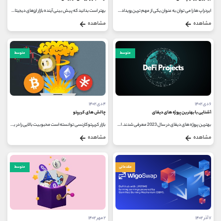
ایردراپ ها را می توان به عنوان یکی از مهم ترین رویدادهای کریپتو معرفی کرد. شناخت بهترین ایردراپ های 2024 می تواند به شما برای...
بهتر است بدانید که پیش بینی آینده بازار ارزهای دیجیتال در بین موضوعاتی قرار دارد که نمی توان به طور قطعی درمورد آن نظر داد...
مشاهده
مشاهده
متوسط
متوسط
۶ دی ۱۴۰۲
۴ دی ۱۴۰۲
آشنایی با بهترین پروژه های دیفای
چالش های کریپتو
بهترین پروژه های دیفای در سال 2023 معرفی شدند. امور مالی غیرمتمرکز (DeFi) یک فناوری مالی نوظهور است که سیستم بانکداری متمرکز و سنتی...
بازار کریپتوکارنسی توانسته است محبوبیت بالایی را در بین تریدرها پیدا کند اما معامله گران باید از چالش های کریپتو باخبر باشند...
مشاهده
مشاهده
مقدماتی
متوسط
۷ آذر ۱۴۰۲
۲ مهر ۱۴۰۲