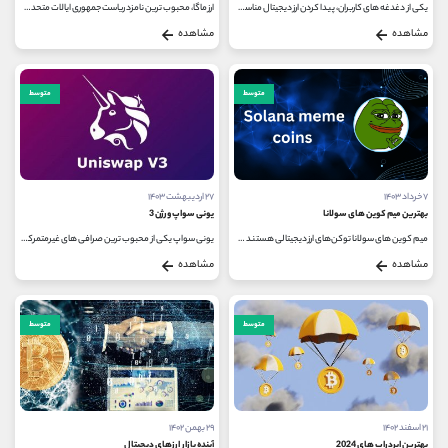
یکی از دغدغه های کاربران، پیدا کردن ارز دیجیتال مناسب برای سرمایه گذاری است. هر سال، بسته به شرایط بازار، برخی از ارزهای دیجیتال...
ارز ماگا، محبوب ترین نامزد ریاست جمهوری ایالات متحده، این روزها نه تنها در سیاست و اقتصاد، بلکه در دنیای کریپتو نیز مورد استفاده...
مشاهده
مشاهده
متوسط
متوسط
۷ خرداد ۱۴۰۳
۲۷ اردیبهشت ۱۴۰۳
بهترین میم کوین های سولانا
یونی سواپ ورژن 3
میم کوین های سولانا توکن‌های ارز دیجیتالی هستند که در شبکه بلاک‌ چین سولانا ایجاد می‌شوند و اغلب محتوای طنزگونه دارند...
یونی سواپ یکی از محبوب ترین صرافی های غیرمتمرکز جهان (DEX) و بزرگترین رهبر رقابتی است که صرافی های متمرکز ارزهای دیجیتال را شکست...
مشاهده
مشاهده
متوسط
متوسط
۲۱ اسفند ۱۴۰۲
۲۹ بهمن ۱۴۰۲
بهترین ایردراپ های 2024
آینده بازار ارزهای دیجیتال