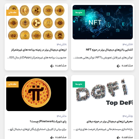
متوسط
مقدماتی
۲۲ آذر ۱۴۰۱
۲۱ آذر ۱۴۰۱
آشنایی با ارزهای دیجیتال برتر در حوزه NFT
ارزهای دیجیتال برتر در زمینه برنامه های غیرمتمرکز
توکن‌های غیرقابل تعویض یا NFT، توکن‌هایی هستند که از تکنولوژی بلاک‌ چین استفاده می‌کنند. این توکن‌ها غیر قابل تکثیر...
محبوبیت برنامه های غیرمتمرکز (DApps) از سال 2020 افزایش یافته است، با پروژه های web3 مانند Uniswap و Illuvium که باعث ایجاد موج های گسترده...
مشاهده
مشاهده
متوسط
مقدماتی
۱۵ آذر ۱۴۰۱
۱۰ آذر ۱۴۰۱
معرفی ارزهای دیجیتال برتر در حوزه دیفای
پای نتورک (Pi network) چیست؟
با راه اندازی سیستم مالی غیرمتمرکز فرصت های زیادی برای سرمایه گذاری در بازار ارز دیجیتال فراهم شده است. سوال اینجاست که کدام...
برای برخی از کاربران، استخراج رایگان ارزهای دیجیتال آرزوی بزرگی می باشد. امکان انجام این کار دیگر برای ارزهای دیجیتال معروف،...
مشاهده
مشاهده