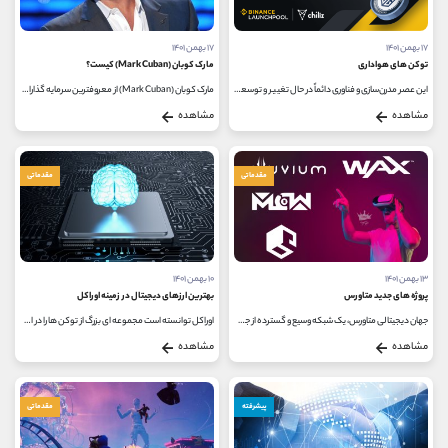
۱۷ بهمن ۱۴۰۱
۱۷ بهمن ۱۴۰۱
توکن های هواداری
مارک کوبان (Mark Cuban) کیست؟
این عصر مدرن‌سازی و فناوری دائماً در حال تغییر و توسعه، پلتفرم‌های جدید و هیجان‌انگیزی را برای کاربران به ارمغان می‌آورد...
مارک کوبان (Mark Cuban) از معروفترین سرمایه گذاران آمریکایی و مالک باشگاه دالاس ماوریکس است که فارغ التحصیل رشته مدیریت از دانشگاه...
مشاهده
مشاهده
مقدماتی
مقدماتی
۱۳ بهمن ۱۴۰۱
۱۰ بهمن ۱۴۰۱
پروژه های جدید متاورس
بهترین ارزهای دیجیتال در زمینه اوراکل
جهان دیجیتالی متاورس، یک شبکه وسیع و گسترده از جهان ها و شامل شبیه سازی های سه بعدی پایدار می باشد که افراد زیادی را به صورت...
اوراکل توانسته است مجموعه ای بزرگ از توکن ها را در اکوسیستم ارزهای دیجیتال فراهم کند اما ممکن است که بسیاری از کاربران با این...
مشاهده
مشاهده
پیشرفته
مقدماتی