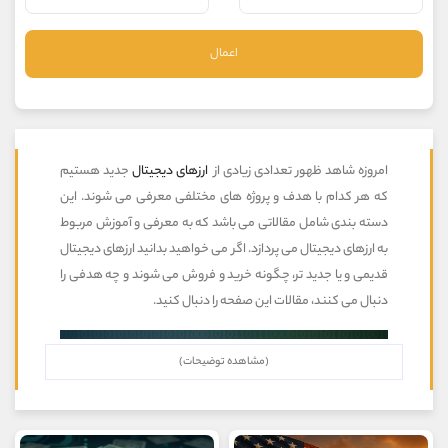
موبایل
09101364784
واتساپ
شروع گفتگو
اعمال
تلگرام
@Armteam_admin_104
داخلی
104
پشتیبان فروش
(یوسف فرخنده)
موبایل
09194198792
امروزه شاهد ظهور تعدادی زیادی از
ارزهای دیجیتال
جدید هستیم
واتساپ
شروع گفتگو
که هر کدام با هدف و پروژه های مختلفی معرفی می شوند. این
تلگرام
@Armteam_admin_33
دسته بندی شامل مقالاتی می باشد که به معرفی و آموزش مربوط
داخلی
118
به ارزهای دیجیتال می پردازد. اگر می خواهید بدانید ارزهای دیجیتال
قدیمی و یا جدید تر، چگونه خرید و فروش می شوند و چه هدفی را
اطلاعات تماس
دنبال می کنند، مقالات این صفحه را دنبال کنید.
(دفتر فروش)
تلفن
021-22021030
تلفن
021-22021040
(مشاهده توضیحات)
بدون پیش شماره
90001030
اینستاگرام
@alireza.mehrabii
کانال تلگرام
@alirezamehrabi_com