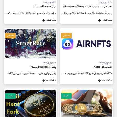
۲۲ شهریور ۱۴۰۱
۲۱ شهریور ۱۴۰۱
همه چیز درباره زنجیره فانتازما (Phantasma Chain)
پروژه Flovatar چیست؟
زنجیره فانتازما (Phantasma Chain) یک بلاک چین و اکوسیستم ساخته شده سفارشی است و این امکان را می دهد که گیمرها، هنرمندان و حتی سالمندان...
Flovatar نسل بعدی پلتفرم خلاقیت NFT می باشد که افراد قادرند در آن به خلق اثر بپردازند و با هر ترکیبی که دوست دارند، شخصیت های خود...
مشاهده
مشاهده
مقدماتی
مقدماتی
۲۱ شهریور ۱۴۰۱
۱۹ شهریور ۱۴۰۱
آشنایی با AirNFTs
پلتفرم SuperRare چیست؟
AirNFTs یک پورتال تجاری NFT است که بر روی زنجیره هوشمند Binance ساخته شده است و از تراکنش های زنجیره ای متقابل پشتیبانی می کند. این پلتفرم...
یکی از نوآوری ‌های جدید در بلاک چین، توکن‌های NFT هستند که روز‌ به ‌روز به محبوبیت آن‌ها اضافه می‌ شود. توکن‌های...
مشاهده
مشاهده
متوسط
متوسط