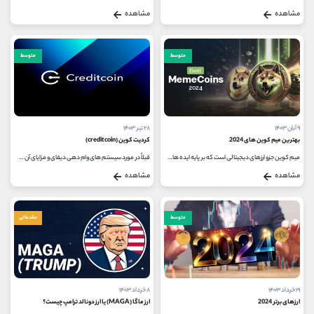
مشاهده
مشاهده
متوسط
متوسط
۹ آبان ۱۴۰۳
۲۸ تیر ۱۴۰۳
بهترین میم کوین های 2024
کردیت کوین (creditcoin)
میم کوین جزو ارزهای دیجیتالی است که بر پایه ایده های خلاقانه ایجاد شده است. به عنوان بخشی از دنیای گسترده و متنوع ارزهای دیجیتال،...
قبلاً در مورد سیستم‌ های وام دهی دیفای و مزایای آن صحبت کرده‌ایم اما هنوز یک شکاف در سیستم وام‌ دهی مبتنی بر اعتبار در...
مشاهده
مشاهده
متوسط
مقدماتی
۱۹ خرداد ۱۴۰۳
۸ خرداد ۱۴۰۳
ارزهای برتر 2024
ارز ماگا (MAGA) یا ارز دونالد ترامپ چیست؟