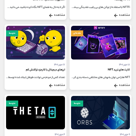
NFTFi با استفاده از توکن های بی رقیب نقدینگی بیشتری را در اختیار بازارهای مالی قرار می دهد. فناوری‌های NFT و DeFi امکانات مختلفی...
اگر تا به حال به فضای NFT نگاه کرده باشید، می دانید که می تواند واقعا گران باشد. این امر به ویژه در مورد NFT های تراشه آبی (blue chip)...
مشاهده
مشاهده
مقدماتی
متوسط
۱۸ مهر ۱۴۰۱
۱۷ مهر ۱۴۰۱
کارت های ترید NFT
ارزهای دیجیتال با کارمزد تراکنش کم
NFT ها را می توان به روش های مختلفی دسته بندی کرد، به عنوان مثال کارت های ترید NFT قابل بازی و کلکسیونی. این NFT ها مشابه مجموعه کارت...
تعداد کمی از مردم می توانند طوفان ایجاد شده توسط ارزهای دیجیتال در این دوره را نادیده بگیرند و مطمئناً در حال حاضر هیچ گزینه...
مشاهده
مشاهده
متوسط
متوسط
۹ مهر ۱۴۰۱
۴ مهر ۱۴۰۱