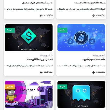
شبکه Orbs و توکن ORBS چیست؟
کاربرد شبکه تتا در بازار ارز دیجیتال
شبکه Orbs یک زیرساخت بلاک چین متن‌ باز و غیر متمرکز می باشد که با هدف افزایش کارآمدی و قابلیت‌ قرارداد هوشمند پروتکل های...
شبکه تتا چالش های مختلفی را که صنعت پخش ویدئو با آن مواجه است را حل می کند. در ابتدا، توکن های موجود در بلاک چین تتا به عنوان...
مشاهده
مشاهده
متوسط
متوسط
۲۸ شهریور ۱۴۰۱
۲۶ شهریور ۱۴۰۱
کامت نسخه سوم کامپوند
استیبل کوین USDN چیست؟
با پیشرفت قابل توجهی در پروتکل وام دهی، کامت نسخه سوم کامپوند، راه اندازی شد تا کامپوند را به یک پلتفرم چند زنجیره ای تبدیل...
استیبل کوین ها، بخش مهمی از بازار ارزهای دیجیتال هستند. تا به امروز، بیش از 50 نوع استیبل کوین ایجاد شده است که هر کدام عملکرد...
مشاهده
مشاهده
متوسط
مقدماتی