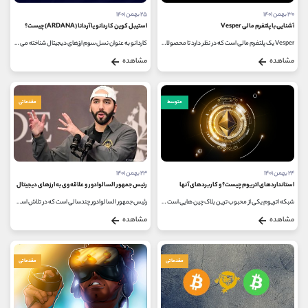
۳۰ بهمن ۱۴۰۱
۲۵ بهمن ۱۴۰۱
آشنایی با پلتفرم مالی Vesper
استیبل کوین کاردانو یا آردانا (ARDANA) چیست؟
Vesper یک پلتفرم مالی است که در نظر دارد تا محصولاتی را در زمینه مبادلات مالی غیرمتمرکز ایجاد کند که استفاده از دیفای را تسهیل...
کاردانو به عنوان نسل سوم ارزهای دیجیتال شناخته می شود که توسط هاسکینسون و همکار سابقش جری وود پس از پروژه اتریوم ایجاد شد...
مشاهده
مشاهده
متوسط
مقدماتی
۲۴ بهمن ۱۴۰۱
۲۳ بهمن ۱۴۰۱
استانداردهای اتریوم چیست؟ و کاربردهای آنها
رئیس جمهور السالوادور و علاقه وی به ارزهای دیجیتال
شبکه اتریوم یکی از محبوب ترین بلاک چین هایی است که در بازار ارز دیجیتال وجود دارد که از الگوریتم گواه اثبات کار برای اجماع...
رئیس جمهور السالوادور چندسالی است که در تلاش است تا ارز دیجیتال بیت کوین را به عنوان یک پول رسمی برای انجام مبادلات ارزهای...
مشاهده
مشاهده
مقدماتی
مقدماتی