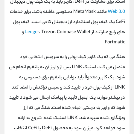
است. برای مشارکت در DeFi، کاربر باید به یک کیف پول دیجیتال
Web 3.0
مانند MetaMask دسترسی داشته باشد. برای خدمات
CeFi یک کیف پول استاندارد ارز دیجیتال کافی است. کیف پول
های رایج عبارتند از
Ledger
، Trezor، Coinbase Wallet و
Fortmatic.
هنگامی که یک کاربر کیف پولی را به سرویس انتخابی خود
متصل می کند، استیک LINK پس از واریز آن به پلتفرم انجام می
شود. یک کاربر معمولاً باید توانایی پلتفرم برای دسترسی به
LINK از کیف پول خود را تأیید کند و سپس تراکنش را امضا کند.
در بیشتر موارد، یک ایمیل تأیید یا پیامک ارسال می شود تا تأیید
شود که واریز به درستی انجام شده است. هنگامی که ارز
رمزنگاری شده سپرده شد، LINK استیک شده، شروع به ارائه
سود خواهد کرد. میزان سود به محصول DeFi یا CeFi انتخاب