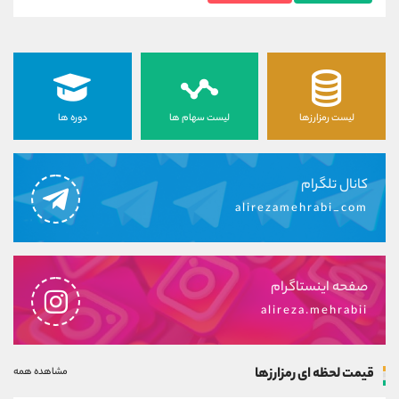
لیست رمزارزها
لیست سهام ها
دوره ها
کانال تلگرام
alirezamehrabi_com
صفحه اینستاگرام
alireza.mehrabii
قیمت لحظه ای رمزارزها
مشاهده همه