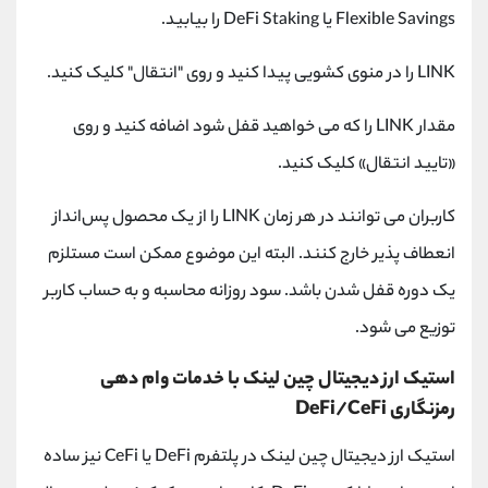
Flexible Savings یا DeFi Staking را بیابید.
LINK را در منوی کشویی پیدا کنید و روی "انتقال" کلیک کنید.
مقدار LINK را که می ‌خواهید قفل شود اضافه کنید و روی
«تایید انتقال» کلیک کنید.
کاربران می ‌توانند در هر زمان LINK را از یک محصول پس‌انداز
انعطاف ‌پذیر خارج کنند. البته این موضوع ممکن است مستلزم
یک دوره قفل شدن باشد. سود روزانه محاسبه و به حساب کاربر
توزیع می شود.
استیک ارز دیجیتال چین لینک با خدمات وام دهی
رمزنگاری DeFi/CeFi
استیک ارز دیجیتال چین لینک در پلتفرم DeFi یا CeFi نیز ساده