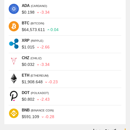
ADA
(CARDANO)
$0.198
-3.34
BTC
(BITCOIN)
$64,573.611
0.04
XRP
(RIPPLE)
$1.015
-2.66
CHZ
(CHILIZ)
$0.032
-3.34
ETH
(ETHEREUM)
$1,908.648
-0.23
DOT
(POLKADOT)
$0.802
-2.43
BNB
(BINANCE COIN)
$591.109
-0.28