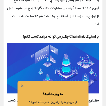
و می‌ تواند در هر زمانی آنها را خارج کند. هر گونه هزینه جمع
آوری شده توسط گره بین مشارکت کنندگان توزیع می شود. قبل
از توزیع جوایز، حداقل آستانه پیوند باید هر 12 ساعت به دست
آید.
با استیک Chainlink چقدر می توانم درآمد کسب کنم؟
×
به روز بمانید!
مقداری که کاربر می تواند از استیک ارز دیجیتال چین لینک کسب
آیا می‌خواهید از آخرین اخبار مطلع شوید؟