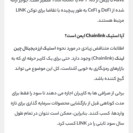
Aave تا بیش از 6% APY با YouHodler متغیر است. جوایز ارائه
شده از DeFi و CeFi به طور پیچیده با تقاضا برای توکن LINK
مرتبط هستند.
آیا استیک Chainlink ایمن است؟
اطلاعات متناقض زیادی در مورد نحوه
استیک ارز دیجیتال چین
لینک
(Chainlink) وجود دارد. حتی برای یک کاربر حرفه ای که به
بازارهای رمزنگاری به خوبی آشناست، کل این موضوع می تواند
گیج کننده باشد.
برخی از صرافی‌ ها به کاربران اجازه می‌ دهند تا سود را فقط برای
مدت کوتاهی قبل از بازگشایی محصولات سرمایه‌ گذاری برای تازه
‌واردها، کسب کنند. بنابراین، ممکن است نتوان در تمام طول
سال سود ثابتی را در LINK کسب کرد.