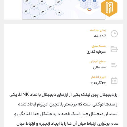
موبایل
09101364784
واتساپ
شروع گفتگو
تلگرام
@Armteam_admin_104
داخلی
104
زمان مطالعه
7 دقیقه
پشتیبان فروش
(محسن یزدی)
دسته بندی
موبایل
09304891085
سرمایه گذاری
واتساپ
شروع گفتگو
تلگرام
@Armteam_admin_103
سطح آموزش
مقدماتی
داخلی
103
تاریخ انتشار
۲۷ آذر ۱۴۰۰
اطلاعات تماس
(دفتر فروش)
تلفن
021-22021030
ارز دیجیتال چین لینک یکی از ارزهای دیجیتال با نماد LINK، یکی
تلفن
021-22021040
از صدها توکنی است که بر بستر بلاکچین اتریوم ایجاد شده
بدون پیش شماره
90001030
است. ارز دیجیتال چین لینک قصد دارد مشکل جدا افتادگی و
اینستاگرام
@alireza.mehrabii
کانال تلگرام
@alirezamehrabi_com
عدم برقراری ارتباط میان آن ها را با ایجاد زنجیره و ارتباط میان