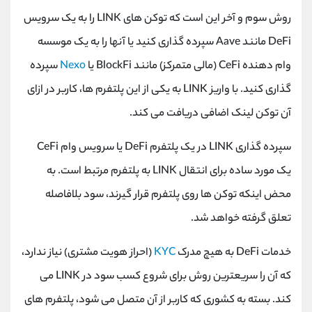
روش سوم و آخر این است که توکن های LINK را به یک سرویس
DeFi مانند Aave سپرده گذاری کنید یا آنها را به یک موسسه
وام دهنده CeFi (مالی متمرکز) مانند BlockFi یا
Nexo
سپرده
گذاری کنید. با واریز LINK به یکی از این پلتفرم ها، کاربر در ازای
آن توکن لینک اضافی دریافت می کند.
سپرده گذاری LINK در یک پلتفرم DeFi یا سرویس وام CeFi
یک مورد ساده برای انتقال LINK به پلتفرم مرتبط است. به
محض اینکه توکن ها روی پلتفرم قرار گیرند، سود بلافاصله
تعلق گرفته خواهد شد.
خدمات DeFi به هیچ مدرک
KYC
(احراز هویت مشتری) نیاز ندارد،
که آن را سریعترین روش برای شروع کسب سود در LINK می
کند. بسته به کشوری که کاربر از آن متصل می ‌شود، پلتفرم ‌های