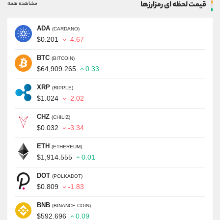
قیمت لحظه ای رمزارزها
مشاهده همه
ADA
(CARDANO)
$0.201
-4.67
BTC
(BITCOIN)
$64,909.265
0.33
XRP
(RIPPLE)
$1.024
-2.02
CHZ
(CHILIZ)
$0.032
-3.34
ETH
(ETHEREUM)
$1,914.555
0.01
DOT
(POLKADOT)
$0.809
-1.83
BNB
(BINANCE COIN)
$592.696
0.09