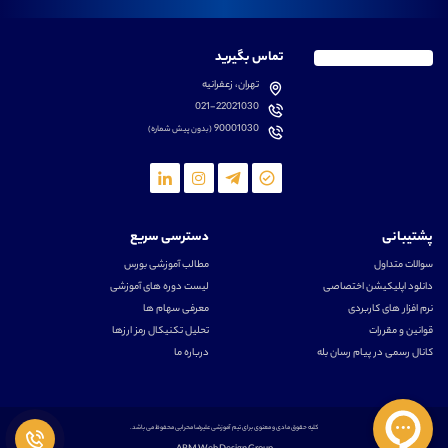
تماس بگیرید
تهران، زعفرانیه
021-22021030
90001030
(بدون پیش شماره)
پشتیبانی
دسترسی سریع
سوالات متداول
مطالب آموزشی بورس
دانلود اپلیکیشن اختصاصی
لیست دوره های آموزشی
نرم افزار های کاربردی
معرفی سهام ها
قوانین و مقررات
تحلیل تکنیکال رمز ارزها
کانال رسمی در پیام رسان بله
درباره ما
کلیه حقوق مادی و معنوی برای تیم آموزشی علیرضا محرابی محفوظ می باشد.