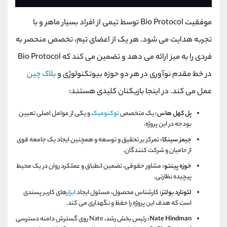
موفقیت Bio Protocol توسط تیمی از افراد بسیار ماهر و با
تجربه هدایت می شود. هر یک از اعضای تیم، تخصص منحصر به
فردی را به میز ارائه می دهد و تضمین می کند که Bio Protocol
در خط مقدم نوآوری در هر دو حوزه بیوتکنولوژی و
بلاک چین
عمل می کند. در اینجا بازیکنان کلیدی هستند:
پل کهل هاس:
یک متخصص
توکنومیک
و یکی از عوامل اصلی تعیین
بودجه در این پروژه.
جیمز سینکا:
تمرکز بر تحقیق و توسعه و همچنین ایجاد یک جامعه قوی
از حامیان و شرکت کنندگان.
خوزه پینتو:
مشاور حقوقی، تضمین انطباق و عملکرد روان در یک محیط
پیچیده نظارتی.
لئونارد بولتز:
کارشناس محصول، مسئول ایجاد
ابزار
های کاربر پسندی
است که هدف این پروژه را حفظ و نگهداری می کند.
Nate Hindman:
رئیس بخش رشد، Nate روی گسترش دامنه دسترسی