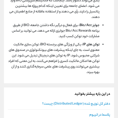
‌بندی می‌تواند دشوار باشد. اینجاست که مکانیسم سرپرستی BIO وارد
می‌ شود. اعضای جامعه برای تعیین اینکه کدام پروژه ‌ها بیشترین
پتانسیل را دارند، رأی می ‌دهند و از استفاده عاقلانه از منابع اطمینان می
‌دهند.
جوایز Bio/Acc:
برای فعال و درگیر نگه داشتن جامعه، BIO از طریق
برنامه Bio/Acc Rewards جوایزی ارائه می ‌دهد، می ‌توانید بر اساس
مشارکت خود توکن کسب کنید.
توکن های IP:
یکی از ویژگی های برجسته BIO، توکن سازی مالکیت
معنوی است. به جای اینکه پیشرفت های بیوتکنولوژی در صندوق های
شرکتی محبوس شود، IP به توکن های دیجیتال تبدیل می شود. این
توکن‌ ها امکان مالکیت کسری را فراهم می‌کنند، به این معنی که افراد
بیشتری می‌توانند روی پیشرفت‌ های علمی سرمایه‌گذاری کنند و از آن
بهره ببرند.
در این باره بیشتر بخوانید
دفتر کل توزیع شده (Distributed Ledger) چیست؟
پلاسما در اتریوم