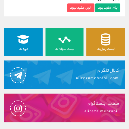
بله ، مفید بود
خیر ، مفید نبود
لیست رمزارزها
لیست سهام ها
دوره ها
کانال تلگرام
alirezamehrabi_com
صفحه اینستاگرام
alireza.mehrabii