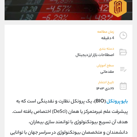
موبایل
09101364784
واتساپ
شروع گفتگو
تلگرام
@Armteam_admin_104
داخلی
104
زمان مطالعه
4 دقیقه
پشتیبان فروش
(محسن یزدی)
دسته بندی
موبایل
09304891085
اصطلاحات بازار ارز دیجیتال
واتساپ
شروع گفتگو
سطح آموزش
تلگرام
@Armteam_admin_103
مقدماتی
داخلی
103
تاریخ انتشار
۲۶ دی ۱۴۰۳
اطلاعات تماس
(دفتر فروش)
بایو پروتکل
(BIO)
، یک پروتکل نظارت و نقدینگی است که به
تلفن
021-22021030
تلفن
021-22021040
پیشرفت علم غیرمتمرکز یا همان (DeSci) اختصاص یافته است.
بدون پیش شماره
90001030
هدف آن تسریع بیوتکنولوژی با توانمند سازی بیماران،
اینستاگرام
@alireza.mehrabii
کانال تلگرام
@alirezamehrabi_com
دانشمندان و متخصصان بیوتکنولوژی در سراسر جهان با توانایی