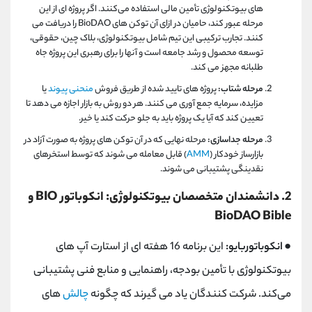
های بیوتکنولوژی تأمین مالی استفاده می‌کنند. اگر پروژه ای از این
مرحله عبور کند، حامیان در ازای آن توکن های BioDAO را دریافت می
کنند. تجارب ترکیبی این تیم شامل بیوتکنولوژی، بلاک چین، حقوقی،
توسعه محصول و رشد جامعه است و آنها را برای رهبری این پروژه جاه
طلبانه مجهز می کند.
مرحله شتاب:
پروژه‌ های تایید شده از طریق فروش
منحنی پیوند
یا
مزایده، سرمایه جمع‌ آوری می‌ کنند. هر دو روش به بازار اجازه می دهد تا
تعیین کند که آیا یک پروژه باید به جلو حرکت کند یا خیر.
مرحله جداسازی:
مرحله نهایی که در آن توکن ‌های پروژه به صورت آزاد در
بازارساز خودکار (
AMM
) قابل معامله می‌ شوند که توسط استخرهای
نقدینگی پشتیبانی می ‌شوند.
2. دانشمندان متخصصان بیوتکنولوژی: انکوباتور BIO و
BioDAO Bible
● انکوباتوربایو:
این برنامه 16 هفته ‌ای از استارت ‌آپ ‌های
بیوتکنولوژی با تأمین بودجه، راهنمایی و منابع فنی پشتیبانی
می‌کند. شرکت کنندگان یاد می گیرند که چگونه
چالش
های