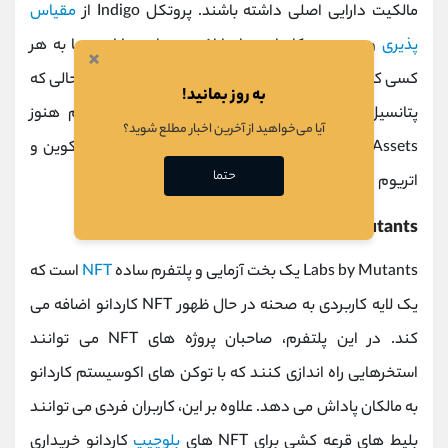
مالکیت دارایی اصلی داشته باشند. پروتکل Indigo از
مقیاس
پذیری
و دسترسی کاردانو برای ارائه همه این دارایی ها به هر
×
کسی که به اینترنت دسترسی دارد، استفاده می کند. در حالی که
به روز بمانید!
پتانسیل پروتکل Indigo بسیار زیاد است، این پلتفرم هنوز
آیا می‌خواهید از آخرین اخبار مطلع شوید؟
iAssets را خارج از دارایی های رمزنگاری برتر مانند بیت کوین و
حتما
اتریوم ارائه نمی دهد.
Labs by Mutants
Labs by Mutants یک بخت آزمایی و پلتفرم ساده
NFT
است که
یک لایه کاربردی به صحنه در حال ظهور NFT کاردانو اضافه می
کند. در این پلتفرم، صاحبان پروژه های NFT می توانند
استخرهایی راه اندازی کنند که با توکن های اکوسیستم کاردانو
به مالکان پاداش می دهد. علاوه بر این، کاربران فردی می توانند
بلیط های قرعه کشی برای NFT های
بلوچیپ
کاردانو خریداری