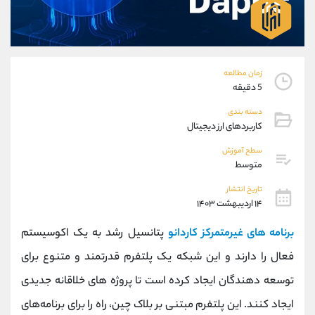
موبایل
09927779040
واتساپ
شروع گفتگو
تلگرام
@Armteam_admin_por
داخلی
107
زمان مطالعه
5 دقیقه
پشتیبان فروش
(فائزه تهرانی)
دسته بندی
موبایل
09101364784
کاربردهای ارز دیجیتال
واتساپ
شروع گفتگو
سطح آموزش
تلگرام
@Armteam_admin_104
متوسط
داخلی
104
تاریخ انتشار
۱۴ اردیبهشت ۱۴۰۳
اطلاعات تماس
(دفتر فروش)
برنامه های غیرمتمرکز کاردانو
پتانسیل رشد به یک اکوسیستم
تلفن
021-22021030
تلفن
021-22021040
فعال را دارند و این شبکه یک پلتفرم قدرتمند و متنوع برای
بدون پیش شماره
90001030
توسعه دهندگان ایجاد کرده است تا پروژه های خلاقانه جدیدی
اینستاگرام
@alireza.mehrabii
کانال تلگرام
@alirezamehrabi_com
ایجاد کنند. این پلتفرم مبتنی بر بلاک چین، راه را برای برنامه‌های