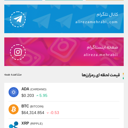
کانال تلگرام
alirezamehrabi_com
صفحه اینستاگرام
alireza.mehrabii
قیمت لحظه ای رمزارزها
مشاهده همه
ADA
(CARDANO)
$0.203
5.95
BTC
(BITCOIN)
$64,314.854
-0.53
XRP
(RIPPLE)