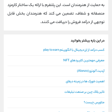
به حمایت از هنرمندان است. این پلتفرم با ارائه یک ساختار کارمزد
منصفانه و شفاف، تضمین می کند که هنرمندان بخش قابل
توجهی از درآمد فروش را دریافت می کنند.
در این باره بیشتر بخوانید
کسب درآمد از ارز دیجیتال با الگوریتم play to earn
معرفی مهمترین کاربردهای NFT
آپدیت آلونزو (Alonzo)
اهمیت فورک ها در زمینه دیفای
تاثیر بلاک چین بر صنعت تبلیغات
متاورس چیست؟