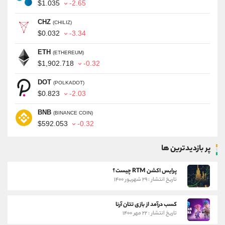
$1.035
-2.65
CHZ
(CHILIZ)
$0.032
-3.34
ETH
(ETHEREUM)
$1,902.718
-0.32
DOT
(POLKADOT)
$0.823
-2.03
BNB
(BINANCE COIN)
$592.053
-0.32
پر بازدیدترین ها
پرایس اکشن RTM چیست؟
تاریخ انتشار : ۲۹ شهریور ۱۴۰۰
کسب درآمد از بازی تتان آرنا
تاریخ انتشار : ۲۲ مهر ۱۴۰۰