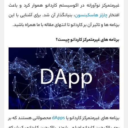
کانال بله
@alirezamehrabi_official
غیرمتمرکز نوآورانه در اکوسیستم کاردانو هموار کرد و باعث
افتخار
چارلز هاسکینسون
، بنیانگذار آن شد. برای آشنایی با این
برنامه ها و تاثیر آن بر کاردانو تا انتهای مقاله با ما همراه باشید.
برنامه های غیرمتمرکز کاردانو چیست؟
برنامه های غیرمتمرکز کاردانو یا
dApps
محصولاتی هستند که بر