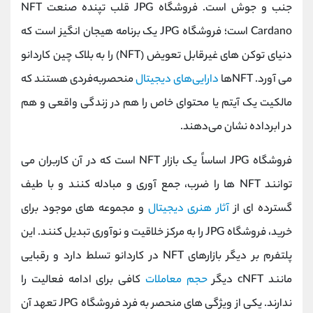
جنب و جوش است. فروشگاه JPG قلب تپنده صنعت NFT
Cardano است؛ فروشگاه JPG یک برنامه هیجان انگیز است که
دنیای توکن های غیرقابل تعویض (NFT) را به بلاک چین کاردانو
می آورد. NFTها
دارایی‌های دیجیتال
منحصربه‌فردی هستند که
مالکیت یک آیتم یا محتوای خاص را هم در زندگی واقعی و هم
در ابرداده نشان می‌دهند.
فروشگاه JPG اساساً یک بازار NFT است که در آن کاربران می
توانند NFT ها را ضرب، جمع آوری و مبادله کنند و با طیف
گسترده ای از
آثار هنری دیجیتال
و مجموعه های موجود برای
خرید، فروشگاه JPG را به مرکز خلاقیت و نوآوری تبدیل کنند. این
پلتفرم بر دیگر بازارهای NFT در کاردانو تسلط دارد و رقبایی
مانند cNFT دیگر
حجم معاملات
کافی برای ادامه فعالیت را
ندارند. یکی از ویژگی های منحصر به فرد فروشگاه JPG تعهد آن