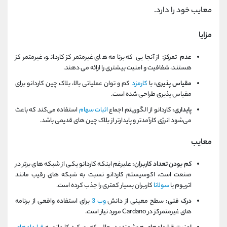
معایب خود را دارد.
مزایا
عدم تمرکز:
از آنجایی که برنامه های غیرمتمرکز کاردانو، غیرمتمرکز
هستند، شفافیت و امنیت بیشتری را ارائه می دهند.
مقیاس پذیری:
با
کارمزد
کم و توان عملیاتی بالا، بلاک چین کاردانو برای
مقیاس پذیری طراحی شده است.
پایداری:
کاردانو از الگوریتم اجماع
اثبات سهام
استفاده می‌کند که باعث
می‌شود انرژی کارآمدتر و پایدارتر از بلاک چین‌ های قدیمی باشد.
معایب
کم بودن تعداد کاربران:
علیرغم اینکه کاردانو یکی از شبکه های برتر در
صنعت است، اکوسیستم کاردانو نسبت به شبکه های رقیب مانند
اتریوم یا
سولانا
کاربران بسیار کمتری را جذب کرده است.
درک فنی:
سطح معینی از دانش
وب 3
برای استفاده واقعی از برنامه
های غیرمتمرکز در Cardano مورد نیاز است.