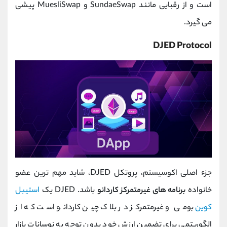
است و از رقبایی مانند SundaeSwap و MuesliSwap پیشی
می گیرد.
DJED Protocol
جزء اصلی اکوسیستم، پروتکل DJED، شاید مهم ترین عضو
خانواده
برنامه های غیرمتمرکز کاردانو
باشد. DJED یک
استیبل
کوین
بومی و غیرمتمرکز در بلاک چین کاردانو است که از
الگوریتمی برای تضمین ارزش خود بدون توجه به نوسانات بازار