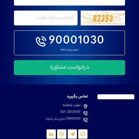
90001030
بدون پیش شماره
تماس بگیرید
تهران، زعفرانیه
021-22021030
90001030
(بدون پیش شماره)